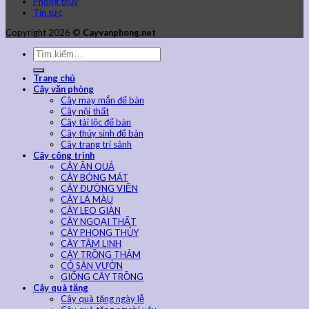
Phong thủy
Tin tức
Copyright 2026 ©
Cayvanphong.net
Trang chủ
Cây văn phòng
Cây may mắn để bàn
Cây nội thất
Cây tài lộc để bàn
Cây thủy sinh để bàn
Cây trang trí sảnh
Cây công trình
CÂY ĂN QUẢ
CÂY BÓNG MÁT
CÂY ĐƯỜNG VIỀN
CÂY LÁ MÀU
CÂY LEO GIÀN
CÂY NGOẠI THẤT
CÂY PHONG THỦY
CÂY TÂM LINH
CÂY TRỒNG THẢM
CỎ SÂN VƯỜN
GIỐNG CÂY TRỒNG
Cây quà tặng
Cây quà tặng ngày lễ