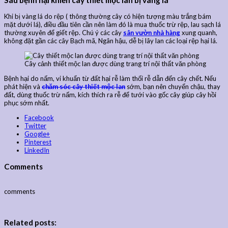
Sâu bệnh hại khiến cây thiết mộc lan bị vàng lá
Khi bị vàng lá do rệp ( thông thường cây có hiện tượng màu trắng bám
mặt dưới lá), điều đầu tiên cần nên làm đó là mua thuốc trừ rệp, lau sạch lá
thường xuyên để giết rệp. Chú ý các cây
sân vườn nhà hàng
xung quanh,
không đặt gần các cây Bạch mã, Ngân hậu, dễ bị lây lan các loại rệp hại lá.
Cây cảnh thiết mộc lan được dùng trang trí nội thất văn phòng
Bệnh hại do nấm, vi khuẩn từ đất hại rễ làm thối rễ dẫn đến cây chết. Nếu
phát hiện và
chăm sóc cây thiết mộc lan
sớm, bạn nên chuyển chậu, thay
đất, dùng thuốc trừ nấm, kích thích ra rễ để tưới vào gốc cây giúp cây hồi
phục sớm nhất.
Facebook
Twitter
Google+
Pinterest
LinkedIn
Comments
comments
Related posts: