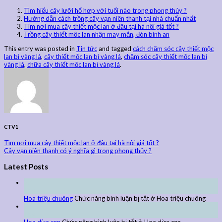
Tìm hiểu cây lưỡi hổ hợp với tuổi nào trong phong thủy ?
Hướng dẫn cách trồng cây vạn niên thanh tại nhà chuẩn nhất
Tìm nơi mua cây thiết mộc lan ở đâu tại hà nội giá tốt ?
Trồng cây thiết mộc lan nhận may mắn, đón bình an
This entry was posted in
Tin tức
and tagged
cách chăm sóc cây thiết mộc
lan bị vàng lá
,
cây thiết mộc lan bị vàng lá
,
chăm sóc cây thiết mộc lan bị
vàng lá
,
chữa cây thiết mộc lan bị vàng lá
.
CTV1
Tìm nơi mua cây thiết mộc lan ở đâu tại hà nội giá tốt ?
Cây vạn niên thanh có ý nghĩa gì trong phong thủy ?
Latest Posts
27
Th9
Hoa triệu chuông
Chức năng bình luận bị tắt
ở Hoa triệu chuông
27
Th9