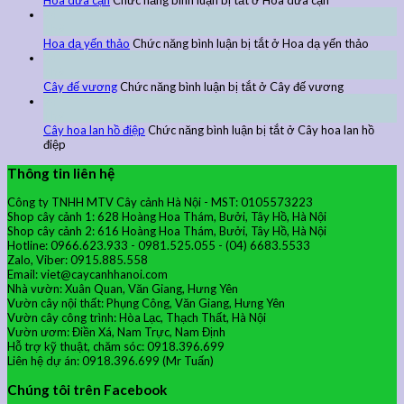
Hoa dừa cạn
Chức năng bình luận bị tắt
ở Hoa dừa cạn
24
Th9
Hoa dạ yến thảo
Chức năng bình luận bị tắt
ở Hoa dạ yến thảo
24
Th9
Cây đế vương
Chức năng bình luận bị tắt
ở Cây đế vương
24
Th9
Cây hoa lan hồ điệp
Chức năng bình luận bị tắt
ở Cây hoa lan hồ
điệp
Thông tin liên hệ
Công ty TNHH MTV Cây cảnh Hà Nội - MST: 0105573223
Shop cây cảnh 1: 628 Hoàng Hoa Thám, Bưởi, Tây Hồ, Hà Nội
Shop cây cảnh 2: 616 Hoàng Hoa Thám, Bưởi, Tây Hồ, Hà Nội
Hotline: 0966.623.933 - 0981.525.055 - (04) 6683.5533
Zalo, Viber: 0915.885.558
Email: viet@caycanhhanoi.com
Nhà vườn: Xuân Quan, Văn Giang, Hưng Yên
Vườn cây nội thất: Phụng Công, Văn Giang, Hưng Yên
Vườn cây công trình: Hòa Lạc, Thạch Thất, Hà Nội
Vườn ươm: Điền Xá, Nam Trực, Nam Định
Hỗ trợ kỹ thuật, chăm sóc: 0918.396.699
Liên hệ dự án: 0918.396.699 (Mr Tuấn)
Chúng tôi trên Facebook