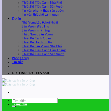
Thiết Kế Tiểu Cảnh Nhà Phố
Thiết Kế Tiểu Cảnh Sân Vườn
Tư vấn phong thủy sân vườn
Tư vấn thiết kế cảnh quan
Dự án
Nhà Vọng Lâu (Chòi Nghỉ)
Sân Vườn Biệt Thự
Sân Vườn nhà hàng
Thác Nước Sân Vườn
Thiết Kế Cảnh Quan
Thiết Kế Hòn Non Bộ
Thiết Kế Sân Vườn Nhà Phố
Thiết Kế Tiểu Cảnh Cầu Thang
Thiết Kế Tiểu Cảnh Sân Vườn
Phong thủy
Tin tức
HOTLINE: 0915.885.558
Trang chủ