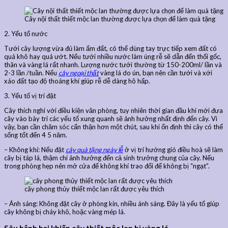
Cây nội thất thiết mộc lan thường được lựa chọn để làm quà tặng
2. Yếu tố nước
Tưới cây lượng vừa đủ làm ẩm đất, có thể dùng tay trực tiếp xem đất có
quá khô hay quá ướt. Nếu tưới nhiều nước làm úng rễ sẽ dẫn đến thối gốc,
thân và vàng lá rất nhanh. Lượng nước tưới thường từ 150-200ml/ lần và
2-3 lần /tuần. Nếu
cây ngoại thất
vàng lá do ún, bạn nên cần tưới và xới
xáo đất tạo độ thoáng khí giúp rễ dễ dàng hô hấp.
3. Yếu tố vị trí đặt
Cây thích nghi với điều kiện văn phòng, tuy nhiên thời gian đầu khi mới đưa
cây vào bày trí các yếu tố xung quanh sẽ ảnh hưởng nhất định đến cây. Vì
vậy, bạn cần chăm sóc cẩn thận hơn một chút, sau khi ổn định thì cây có thể
sống tốt đến 4 5 năm.
– Không khí: Nếu đặt
cây quà tặng ngày lễ
ở vị trí hướng gió điều hoà sẽ làm
cây bị táp lá, thậm chí ảnh hưởng đến cả sinh trưởng chung của cây. Nếu
trong phòng hẹp nên mở cửa để không khí trao đổi để không bị “ngạt”.
cây phong thủy thiết mộc lan rất được yêu thích
– Ánh sáng: Không đặt cây ở phòng kín, nhiều ánh sáng. Đây là yếu tố giúp
cây không bị cháy khô, hoặc vàng mép lá.