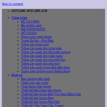
Skip to content
HOTLINE: 0915.885.558
Công trình
BỂ CÁ CẢNH
Bể cá thủy sinh
ĐÀI PHUN NƯỚC
HỒ CÁ KOI
Phun nước nghệ thuật
Tranh Đá Sỏi – Phù Điêu
Trồng cây bóng mát
Trồng cây xanh cho công viên
Trồng cây xanh cho khu nghỉ dưỡng
Trồng cây xanh cho ngân hàng
Trồng cây xanh cho nhà biệt thự
Trồng cây xanh cho nhà máy
Trồng cây xanh trong đình đến chùa
Vườn trên tường vườn thẳng đứng
Dịch vụ
Bảo dưỡng tiểu cảnh
Chăm sóc sân vườn
Thác Nước Sân Vườn
Thiết Kế Nhà Hàng Sân Vườn
Thiết Kế Sân Vườn Biệt Thự Đẹp Đẳng Cấp
Thiết Kế Sân Vườn Đẹp
Thiết Kế Sân Vườn Nhà Phố
Thiết Kế Tiểu Cảnh Cầu Thang