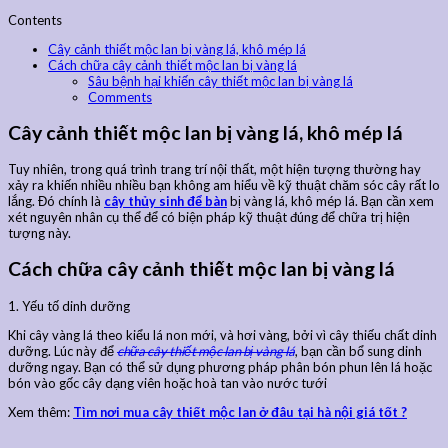
Contents
Cây cảnh thiết mộc lan bị vàng lá, khô mép lá
Cách chữa cây cảnh thiết mộc lan bị vàng lá
Sâu bệnh hại khiến cây thiết mộc lan bị vàng lá
Comments
Cây cảnh thiết mộc lan bị vàng lá, khô mép lá
Tuy nhiên, trong quá trình trang trí nội thất, một hiện tượng thường hay
xảy ra khiến nhiều nhiều bạn không am hiểu về kỹ thuật chăm sóc cây rất lo
lắng. Đó chính là
cây thủy sinh để bàn
bị vàng lá, khô mép lá. Bạn cần xem
xét nguyên nhân cụ thể để có biện pháp kỹ thuật đúng để chữa trị hiện
tượng này.
Cách chữa cây cảnh thiết mộc lan bị vàng lá
1. Yếu tố dinh dưỡng
Khi cây vàng lá theo kiểu lá non mới, và hơi vàng, bởi vì cây thiếu chất dinh
dưỡng. Lúc này để
chữa cây thiết mộc lan bị vàng lá
, bạn cần bổ sung dinh
dưỡng ngay. Bạn có thể sử dụng phương pháp phân bón phun lên lá hoặc
bón vào gốc cây dạng viên hoặc hoà tan vào nước tưới
Xem thêm:
Tìm nơi mua cây thiết mộc lan ở đâu tại hà nội giá tốt ?