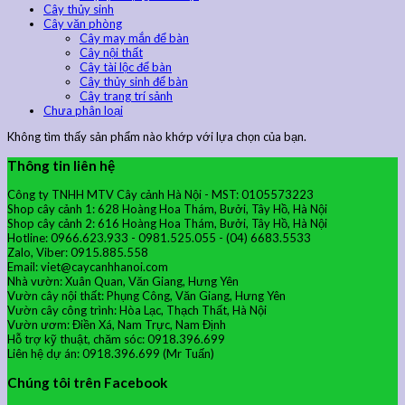
Cây thủy sinh
Cây văn phòng
Cây may mắn để bàn
Cây nội thất
Cây tài lộc để bàn
Cây thủy sinh để bàn
Cây trang trí sảnh
Chưa phân loại
Không tìm thấy sản phẩm nào khớp với lựa chọn của bạn.
Thông tin liên hệ
Công ty TNHH MTV Cây cảnh Hà Nội - MST: 0105573223
Shop cây cảnh 1: 628 Hoàng Hoa Thám, Bưởi, Tây Hồ, Hà Nội
Shop cây cảnh 2: 616 Hoàng Hoa Thám, Bưởi, Tây Hồ, Hà Nội
Hotline: 0966.623.933 - 0981.525.055 - (04) 6683.5533
Zalo, Viber: 0915.885.558
Email: viet@caycanhhanoi.com
Nhà vườn: Xuân Quan, Văn Giang, Hưng Yên
Vườn cây nội thất: Phụng Công, Văn Giang, Hưng Yên
Vườn cây công trình: Hòa Lạc, Thạch Thất, Hà Nội
Vườn ươm: Điền Xá, Nam Trực, Nam Định
Hỗ trợ kỹ thuật, chăm sóc: 0918.396.699
Liên hệ dự án: 0918.396.699 (Mr Tuấn)
Chúng tôi trên Facebook