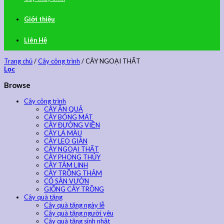
Giới thiệu
Liên Hệ
Trang chủ
/
Cây công trình
/
CÂY NGOẠI THẤT
Lọc
Browse
Cây công trình
CÂY ĂN QUẢ
CÂY BÓNG MÁT
CÂY ĐƯỜNG VIỀN
CÂY LÁ MÀU
CÂY LEO GIÀN
CÂY NGOẠI THẤT
CÂY PHONG THỦY
CÂY TÂM LINH
CÂY TRỒNG THẢM
CỎ SÂN VƯỜN
GIỐNG CÂY TRỒNG
Cây quà tặng
Cây quà tặng ngày lễ
Cây quà tặng người yêu
Cây quà tặng sinh nhật