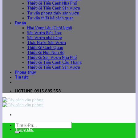
Thiết Kế Tiểu Cảnh Nhà Phố
Thiết Kế Tiểu Cảnh Sân Vườn
Tư vấn phong thủy sân vườn
Tư vấn thiết kế cảnh quan
Dự án
Nhà Vọng Lâu (Chòi Nghỉ)
Sân Vườn Biệt Thự
Sân Vườn nhà hàng
Thác Nước Sân Vườn
Thiết Kế Cảnh Quan
Thiết Kế Hòn Non Bộ
Thiết Kế Sân Vườn Nhà Phố
Thiết Kế Tiểu Cảnh Cầu Thang
Thiết Kế Tiểu Cảnh Sân Vườn
Phong thủy
Tin tức
HOTLINE: 0915.885.558
Trang chủ