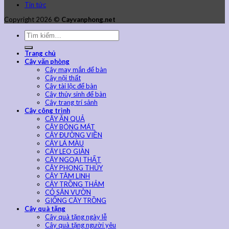
Tin tức
Copyright 2026 ©
Cayvanphong.net
Trang chủ
Cây văn phòng
Cây may mắn để bàn
Cây nội thất
Cây tài lộc để bàn
Cây thủy sinh để bàn
Cây trang trí sảnh
Cây công trình
CÂY ĂN QUẢ
CÂY BÓNG MÁT
CÂY ĐƯỜNG VIỀN
CÂY LÁ MÀU
CÂY LEO GIÀN
CÂY NGOẠI THẤT
CÂY PHONG THỦY
CÂY TÂM LINH
CÂY TRỒNG THẢM
CỎ SÂN VƯỜN
GIỐNG CÂY TRỒNG
Cây quà tặng
Cây quà tặng ngày lễ
Cây quà tặng người yêu