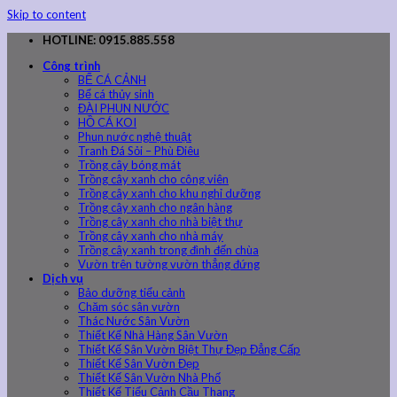
Skip to content
HOTLINE: 0915.885.558
Công trình
BỂ CÁ CẢNH
Bể cá thủy sinh
ĐÀI PHUN NƯỚC
HỒ CÁ KOI
Phun nước nghệ thuật
Tranh Đá Sỏi – Phù Điêu
Trồng cây bóng mát
Trồng cây xanh cho công viên
Trồng cây xanh cho khu nghỉ dưỡng
Trồng cây xanh cho ngân hàng
Trồng cây xanh cho nhà biệt thự
Trồng cây xanh cho nhà máy
Trồng cây xanh trong đình đến chùa
Vườn trên tường vườn thẳng đứng
Dịch vụ
Bảo dưỡng tiểu cảnh
Chăm sóc sân vườn
Thác Nước Sân Vườn
Thiết Kế Nhà Hàng Sân Vườn
Thiết Kế Sân Vườn Biệt Thự Đẹp Đẳng Cấp
Thiết Kế Sân Vườn Đẹp
Thiết Kế Sân Vườn Nhà Phố
Thiết Kế Tiểu Cảnh Cầu Thang