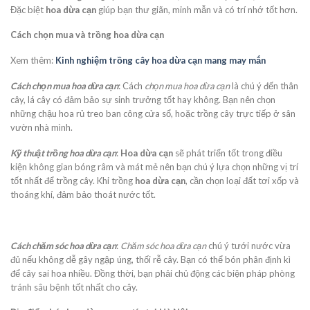
Đặc biệt
hoa dừa cạn
giúp bạn thư giãn, minh mẫn và có trí nhớ tốt hơn.
Cách chọn mua và trồng hoa dừa cạn
Xem thêm:
Kinh nghiệm trồng cây hoa dừa cạn mang may mắn
Cách chọn mua hoa dừa cạn
: Cách
chọn mua hoa dừa cạn
là chú ý đến thân
cây, lá cây có đảm bảo sự sinh trưởng tốt hay không. Bạn nên chọn
những chậu hoa rủ treo ban công cửa sổ, hoặc trồng cây trực tiếp ở sân
vườn nhà mình.
Kỹ thuật trồng hoa dừa cạn
:
Hoa dừa cạn
sẽ phát triển tốt trong điều
kiện không gian bóng râm và mát mẻ nên bạn chú ý lựa chọn những vị trí
tốt nhất để trồng cây. Khi trồng
hoa dừa cạn
, cần chọn loại đất tơi xốp và
thoáng khí, đảm bảo thoát nước tốt.
Cách chăm sóc hoa dừa cạn
:
Chăm sóc hoa dừa cạn
chú ý tưới nước vừa
đủ nếu không dễ gây ngập úng, thối rễ cây. Bạn có thể bón phân định kì
để cây sai hoa nhiều. Đồng thời, bạn phải chủ động các biện pháp phòng
tránh sâu bệnh tốt nhất cho cây.