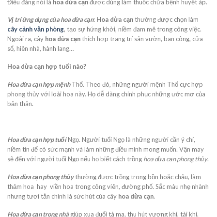
Điều đáng nói là
hoa dừa cạn
được dùng làm thuốc chữa bệnh huyết áp.
Vị trí ứng dụng của hoa dừa cạn
:
Hoa dừa cạn
thường được chọn làm
cây cảnh văn phòng
, tạo sự hứng khởi, niềm đam mê trong công việc.
Ngoài ra, cây
hoa dừa cạn
thích hợp trang trí sân vườn, ban công, cửa
sổ, hiên nhà, hành lang…
Hoa dừa cạn hợp tuổi nào?
Hoa dừa cạn hợp mệnh
Thổ. Theo đó, những người mệnh Thổ cực hợp
phong thủy với loài hoa này. Họ dễ dàng chinh phục những ước mơ của
bản thân.
Hoa dừa cạn hợp tuổi
Ngọ. Người tuổi Ngọ là những người cần ý chí,
niềm tin để có sức mạnh và làm những điều mình mong muốn. Vận may
sẽ đến với người tuổi Ngọ nếu họ biết cách trồng
hoa dừa cạn phong thủy
.
Hoa dừa cạn phong thủy
thường được trồng trong bồn hoặc chậu, làm
thảm hoa hay viền hoa trong công viên, đường phố. Sắc màu nhẹ nhành
nhưng tươi tắn chính là sức hút của cây
hoa dừa cạn
.
Hoa dừa cạn trong nhà
giúp xua đuổi tà ma, thu hút vượng khí, tài khí.