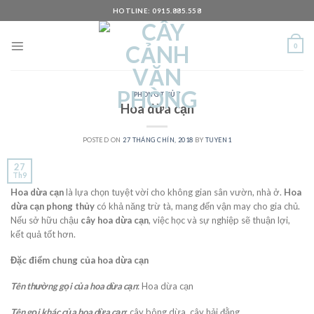
Skip
HOTLINE: 0915.885.558
to
content
0
PHONG THỦY
Hoa dừa cạn
POSTED ON
27 THÁNG CHÍN, 2018
BY
TUYEN1
27
Th9
Hoa dừa cạn
là lựa chọn tuyệt vời cho không gian sân vườn, nhà ở.
Hoa
dừa cạn phong thủy
có khả năng trừ tà, mang đến vận may cho gia chủ.
Nếu sở hữu chậu
cây hoa dừa cạn
, việc học và sự nghiệp sẽ thuận lợi,
kết quả tốt hơn.
Đặc điểm chung của hoa dừa cạn
Tên thường gọi của hoa dừa cạn
: Hoa dừa cạn
Tên gọi khác của hoa dừa cạn
: cây bông dừa, cây hải đằng