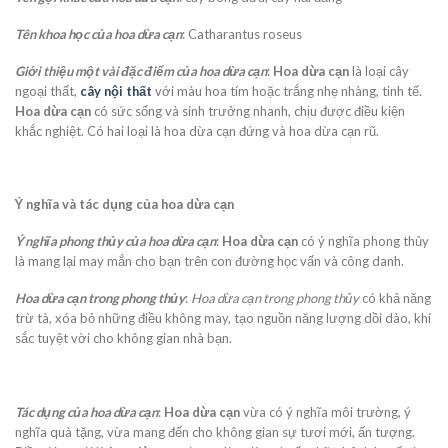
Tên khoa học của hoa dừa cạn
: Catharantus roseus
Giới thiệu một vài đặc điểm của hoa dừa cạn
:
Hoa dừa cạn
là loại cây
ngoại thất,
cây nội thất
với màu hoa tím hoặc trắng nhẹ nhàng, tinh tế.
Hoa dừa cạn
có sức sống và sinh trưởng nhanh, chịu được điều kiện
khắc nghiệt. Có hai loại là hoa dừa cạn đứng và hoa dừa cạn rũ.
Ý nghĩa và tác dụng của hoa dừa cạn
Ý nghĩa phong thủy của hoa dừa cạn
:
Hoa dừa cạn
có ý nghĩa phong thủy
là mang lại may mắn cho bạn trên con đường học vấn và công danh.
Hoa dừa cạn trong phong thủy
:
Hoa dừa cạn trong phong thủy
có khả năng
trừ tà, xóa bỏ những điều không may, tạo nguồn năng lượng dồi dào, khí
sắc tuyệt vời cho không gian nhà bạn.
Tác dụng của hoa dừa cạn
:
Hoa dừa cạn
vừa có ý nghĩa môi trường, ý
nghĩa quà tặng, vừa mang đến cho không gian sự tươi mới, ấn tượng.