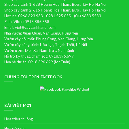
Shop cây cảnh 1: 628 Hoàng Hoa Thám, Bưởi, Tây Hồ, Hà Nội
Shop cây cảnh 2: 616 Hoàng Hoa Thám, Bưởi, Tây Hồ, Hà Nội
Hotline: 0966.623.933 - 0981.525.055 - (04) 6683.5533
Zalo, Viber: 0915.885.558
Email: viet@caycanhhanoi.com
Nhà vườn: Xuân Quan, Văn Giang, Hưng Yên
Vườn cây nội thất: Phụng Công, Văn Giang, Hưng Yên
Vườn cây công trình: Hòa Lạc, Thạch Thất, Hà Nội
Vườn ươm: Điền Xá, Nam Trực, Nam Định
Hỗ trợ kỹ thuật, chăm sóc: 0918.396.699
Liên hệ dự án: 0918.396.699 (Mr Tuấn)
CHÚNG TÔI TRÊN FACEBOOK
BÀI VIẾT MỚI
Hoa triệu chuông
Hoa dừa cạn