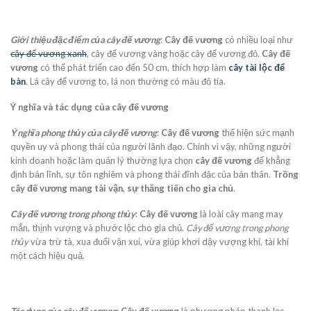
Giới thiệu đặc điểm của cây đế vương
:
Cây đế vương
có nhiều loại như
cây đế vương xanh
, cây đế vương vàng hoặc cây đế vương đỏ.
Cây đế
vương
có thể phát triển cao đến 50 cm, thích hợp làm
cây tài lộc để
bàn
. Lá cây đế vương to, lá non thường có màu đỏ tía.
Ý nghĩa và tác dụng của cây đế vương
Ý nghĩa phong thủy của cây đế vương
:
Cây đế vương
thể hiện sức mạnh
quyền uy và phong thái của người lãnh đạo. Chính vì vậy, những người
kinh doanh hoặc làm quản lý thường lựa chọn
cây đế vương
để khẳng
định bản lĩnh, sự tôn nghiêm và phong thái đĩnh đặc của bản thân.
Trồng
cây đế vương mang tài vận, sự thăng tiến cho gia chủ
.
Cây đế vương trong phong thủy
:
Cây đế vương
là loài cây mang may
mắn, thịnh vượng và phước lộc cho gia chủ.
Cây đế vương trong phong
thủy
vừa trừ tà, xua đuổi vận xui, vừa giúp khơi dậy vượng khí, tài khí
một cách hiệu quả.
Tác dụng của cây đế vương
:
Cây đế vương
là phương pháp thanh lọc