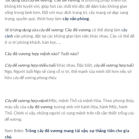
không khí tuyệt vời, giúp hút các chất khí độc để đảm bảo không gian
sống trong lành hơn. Đối với mục đích trang trí, cây mang vẻ đẹp sang
trọng, quyền quý, thích hợp làm
cây văn phòng
.
Vị trí ứng dụng của cây đế vương
:
Cây đế vương
có thể dùng làm
cây
cảnh
văn phòng, đặt tại các không gian làm việc khác nhau. Cây có thể để
ở vị trí phòng khách, bàn học, …
Cây đế vương hợp mệnh nào? Tuổi nào?
Cây đế vương hợp nhiều tuổi
khác nhau. Đặc biệt,
cây đế vương hợp tuổi
Ngọ. Người tuổi Ngọ sẽ củng cố vị trí, thế mạnh của mình tốt hơn nếu sở
hữu
cây đế vương phong thủy
.
Cây đế vương hợp mệnh
Mộc, mệnh Thổ và mệnh Hỏa. Theo phong thủy,
màu sắc của
cây đế vương
tương sinh với hành Hỏa, hành Mộc, hành
Thổ. Chính vì vậy, những người có cung mệnh trên rất cần thiết
trồng cây
đế vương
.
Xem thêm:
Trồng cây đế vương mang tài vận, sự thăng tiến cho gia
chủ