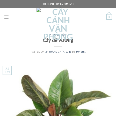
Skip
HOTLINE: 0915.885.558
to
content
0
PHONG THỦY
Cây đế vương
POSTED ON
24 THÁNG CHÍN, 2018
BY
TUYEN1
24
Th9