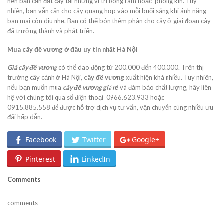
nên bạn cần đặt cây tại những vị trí bóng râm hoặc phòng kín. Tuy
nhiên, bạn vẫn cần cho cây quang hợp vào mỗi buổi sáng khi ánh năng
ban mai còn dịu nhẹ. Bạn có thể bón thêm phân cho cây ở giai đoạn cây
đã trưởng thành và phát triển.
Mua cây đế vương ở đâu uy tín nhất Hà Nội
Giá cây đế vương
có thể dao động từ 200.000 đến 400.000. Trên thị
trường cây cảnh ở Hà Nội,
cây đế vương
xuất hiện khá nhiều. Tuy nhiên,
nếu bạn muốn mua
cây đế vương giá rẻ
và đảm bảo chất lượng, hãy liên
hệ với chúng tôi qua số điện thoại 0966.623.933 hoặc
0915.885.558 để được hỗ trợ dịch vụ tư vấn, vận chuyển cùng nhiều ưu
đãi hấp dẫn.
Facebook
Twitter
Google+
Pinterest
LinkedIn
Comments
comments