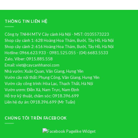
điệp
THÔNG TIN LIÊN HỆ
Công ty TNHH MTV Cây cảnh Hà Nội - MST: 0105573223
Shop cây cảnh 1: 628 Hoàng Hoa Thám, Bưởi, Tây Hồ, Hà Nội
Shop cây cảnh 2: 616 Hoàng Hoa Thám, Bưởi, Tây Hồ, Hà Nội
Hotline: 0966.623.933 - 0981.525.055 - (04) 6683.5533
Zalo, Viber: 0915.885.558
Email: viet@caycanhhanoi.com
Nhà vườn: Xuân Quan, Văn Giang, Hưng Yên
Vườn cây nội thất: Phụng Công, Văn Giang, Hưng Yên
Vườn cây công trình: Hòa Lạc, Thạch Thất, Hà Nội
Vườn ươm: Điền Xá, Nam Trực, Nam Định
Hỗ trợ kỹ thuật, chăm sóc: 0918.396.699
Liên hệ dự án: 0918.396.699 (Mr Tuấn)
CHÚNG TÔI TRÊN FACEBOOK