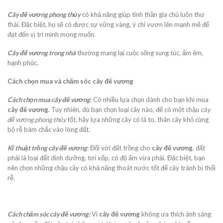
Cây đế vương phong thủy
có khả năng giúp tinh thần gia chủ luôn thư
thái. Đặc biệt, họ sẽ có được sự vững vàng, ý chí vươn lên mạnh mẽ để
đạt đến vị trí mình mong muốn.
Cây đế vương trong nhà
thường mang lại cuộc sống sung túc, ấm êm,
hạnh phúc.
Cách chọn mua và chăm sóc cây đế vương
Cách chọn mua cây đế vương
: Có nhiều lựa chọn dành cho bạn khi mua
cây đế vương
. Tuy nhiên, dù bạn chọn loại cây nào, để có một chậu
cây
đế vương phong thủy
tốt, hãy lựa những cây có lá to, thân cây khỏ cùng
bộ rễ bám chắc vào lòng đất.
Kĩ thuật trồng cây đế vương
: Đối với đất trồng cho
cây đế vương
, đất
phải là loại đất dinh dưỡng, tơi xốp, có độ ẩm vừa phải. Đặc biệt, bạn
nên chọn những chậu cây có khả năng thoát nước tốt để cây tránh bị thối
rễ.
Cách chăm sóc cây đế vương:
Vì
cây đế vương
không ưa thích ánh sáng