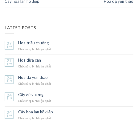
Cây hoa lan hồ điệp
Hoa dạ yến thảo
LATEST POSTS
Hoa triệu chuông
27
Th9
Chức năng bình luận bị tắt
ở
Hoa
triệu
Hoa dừa cạn
27
chuông
Th9
Chức năng bình luận bị tắt
ở
Hoa
dừa
Hoa dạ yến thảo
24
cạn
Th9
Chức năng bình luận bị tắt
ở
Hoa
dạ
Cây đế vương
24
yến
Th9
Chức năng bình luận bị tắt
thảo
ở
Cây
đế
Cây hoa lan hồ điệp
24
vương
Th9
Chức năng bình luận bị tắt
ở
Cây
hoa
lan
hồ