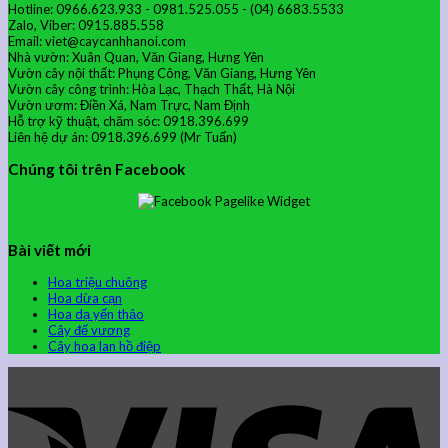
Hotline: 0966.623.933 - 0981.525.055 - (04) 6683.5533
Zalo, Viber: 0915.885.558
Email: viet@caycanhhanoi.com
Nhà vườn: Xuân Quan, Văn Giang, Hưng Yên
Vườn cây nội thất: Phụng Công, Văn Giang, Hưng Yên
Vườn cây công trình: Hòa Lạc, Thạch Thất, Hà Nội
Vườn ươm: Điền Xá, Nam Trực, Nam Định
Hỗ trợ kỹ thuật, chăm sóc: 0918.396.699
Liên hệ dự án: 0918.396.699 (Mr Tuấn)
Chúng tôi trên Facebook
Bài viết mới
Hoa triệu chuông
Hoa dừa cạn
Hoa dạ yến thảo
Cây đế vương
Cây hoa lan hồ điệp