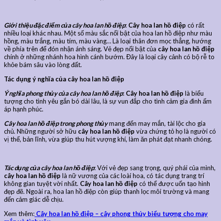
Giới thiệu đặc điểm của cây hoa lan hồ điệp
:
Cây hoa lan hồ điệp
có rất
nhiều loại khác nhau. Một số màu sắc nổi bật của hoa lan hồ điệp như màu
hồng, màu trắng, màu tím, màu vàng… Là loại thân đơn mọc thẳng, hướng
về phía trên để đón nhận ánh sáng. Vẻ đẹp nổi bật của
cây hoa lan hồ điệp
chính ở những nhánh hoa hình cánh bướm. Đây là loại cây cảnh có bộ rễ to
khỏe bám sâu vào lòng đất.
Tác dụng ý nghĩa của cây hoa lan hồ điệp
Ý nghĩa phong thủy của cây hoa lan hồ điệp
:
Cây hoa lan hồ điệp
là biểu
tượng cho tình yêu gắn bó dài lâu, là sự vun đắp cho tình cảm gia đình ấm
áp hạnh phúc.
Cây hoa lan hồ điệp trong phong thủy
mang đến may mắn, tài lộc cho gia
chủ. Những người sở hữu
cây hoa lan hồ điệp
vừa chứng tỏ họ là người có
vị thế, bản lĩnh, vừa giúp thu hút vượng khí, làm ăn phát đạt nhanh chóng.
Tác dụng của cây hoa lan hồ điệp
: Với vẻ đẹp sang trọng, quý phái của mình,
cây hoa lan hồ điệp
là nữ vương của các loài hoa, có tác dụng trang trí
không gian tuyệt vời nhất.
Cây hoa lan hồ điệp
có thể được uốn tạo hình
đẹp đẽ. Ngoài ra, hoa lan hồ điệp còn giúp thanh lọc môi trường và mang
đến cảm giác dễ chịu.
Xem thêm:
Cây hoa lan hồ điệp – cây phong thủy biểu tượng cho may