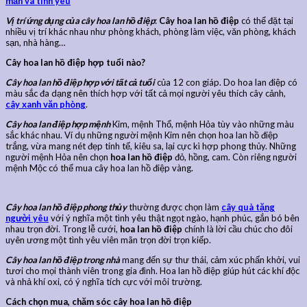
mắn và tình yêu
Vị trí ứng dụng của cây hoa lan hồ điệp
:
Cây hoa lan hồ điệp
có thể đặt tại
nhiều vị trí khác nhau như phòng khách, phòng làm việc, văn phòng, khách
sạn, nhà hàng…
Cây hoa lan hồ điệp hợp tuổi nào?
Cây hoa lan hồ điệp hợp với tất cả tuổi
của 12 con giáp. Do hoa lan điệp có
màu sắc đa dạng nên thích hợp với tất cả mọi người yêu thích cây cảnh,
cây xanh văn phòng
.
Cây hoa lan điệp hợp mệnh
Kim, mệnh Thổ, mệnh Hỏa tùy vào những màu
sắc khác nhau. Ví dụ những người mệnh Kim nên chọn hoa lan hồ điệp
trắng, vừa mang nét đẹp tinh tế, kiêu sa, lại cực kì hợp phong thủy. Những
người mệnh Hỏa nên chọn
hoa lan hồ điệp
đỏ, hồng, cam. Còn riêng người
mệnh Mộc có thể mua cây hoa lan hồ điệp vàng.
Cây hoa lan hồ điệp phong thủy
thường được chọn làm
cây quà tặng
người yêu
với ý nghĩa một tình yêu thật ngọt ngào, hạnh phúc, gắn bó bên
nhau trọn đời. Trong lễ cưới,
hoa lan hồ điệp
chính là lời cầu chúc cho đôi
uyên ương một tình yêu viên mãn trọn đời trọn kiếp.
Cây hoa lan hồ điệp trong nhà
mang đến sự thư thái, cảm xúc phấn khởi, vui
tươi cho mọi thành viên trong gia đình. Hoa lan hồ điệp giúp hút các khí độc
và nhả khí oxi, có ý nghĩa tích cực với môi trường.
Cách chọn mua, chăm sóc cây hoa lan hồ điệp