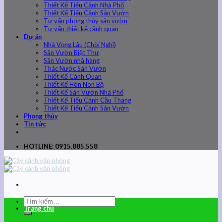
Thiết Kế Tiểu Cảnh Nhà Phố
Thiết Kế Tiểu Cảnh Sân Vườn
Tư vấn phong thủy sân vườn
Tư vấn thiết kế cảnh quan
Dự án
Nhà Vọng Lâu (Chòi Nghỉ)
Sân Vườn Biệt Thự
Sân Vườn nhà hàng
Thác Nước Sân Vườn
Thiết Kế Cảnh Quan
Thiết Kế Hòn Non Bộ
Thiết Kế Sân Vườn Nhà Phố
Thiết Kế Tiểu Cảnh Cầu Thang
Thiết Kế Tiểu Cảnh Sân Vườn
Phong thủy
Tin tức
HOTLINE: 0915.885.558
Trang chủ