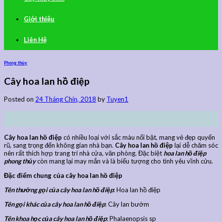
Giới thiệu
Liên Hệ
Phong thủy
Cây hoa lan hồ điệp
Posted on
24 Tháng Chín, 2018
by
Tuyen1
24
Th9
Cây hoa lan hồ điệp
có nhiều loại với sắc màu nổi bật, mang vẻ đẹp quyến
rũ, sang trọng đến không gian nhà bạn.
Cây hoa lan hồ điệp
lại dễ chăm sóc
nên rất thích hợp trang trí nhà cửa, văn phòng. Đặc biệt
hoa lan hồ điệp
phong thủy
còn mang lại may mắn và là biểu tượng cho tình yêu vĩnh cửu.
Đặc điểm chung của cây hoa lan hồ điệp
Tên thường gọi của cây hoa lan hồ điệp
: Hoa lan hồ điệp
Tên gọi khác của cây hoa lan hồ điệp
: Cây lan bướm
Tên khoa học của cây hoa lan hồ điệp
: Phalaenopsis sp