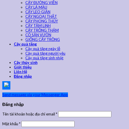
CÂY ĐƯỜNG VIỀN
CÂY LÁ MÀU
CÂY LEO GIÀN
CÂY NGOẠI THẤT
CÂY PHONG THỦY
CÂY TÂM LINH
CÂY TRỒNG THẢM
CỎ SÂN VƯỜN
GIỐNG CÂY TRỒNG
Cây quà tặng
Cây quà tặng ngày lễ
Cây quà tặng người yêu
Cây quà tặng sinh nhật
Cây thủy sinh
Giới thiệu
Liên Hệ
Đăng nhập
Send message via your Messenger App
Đăng nhập
Tên tài khoản hoặc địa chỉ email
*
Mật khẩu
*