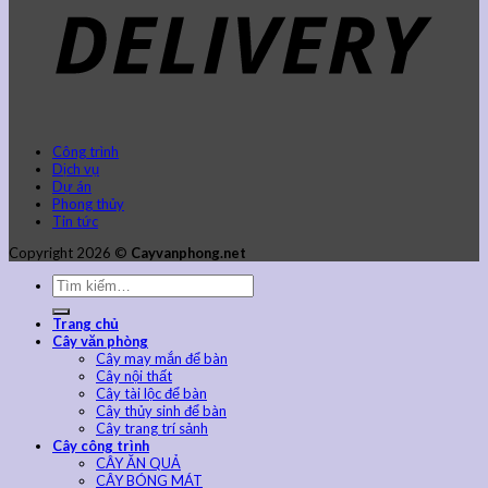
Công trình
Dịch vụ
Dự án
Phong thủy
Tin tức
Copyright 2026 ©
Cayvanphong.net
Trang chủ
Cây văn phòng
Cây may mắn để bàn
Cây nội thất
Cây tài lộc để bàn
Cây thủy sinh để bàn
Cây trang trí sảnh
Cây công trình
CÂY ĂN QUẢ
CÂY BÓNG MÁT