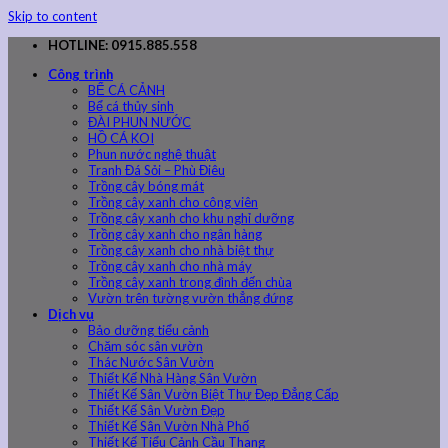
Skip to content
HOTLINE: 0915.885.558
Công trình
BỂ CÁ CẢNH
Bể cá thủy sinh
ĐÀI PHUN NƯỚC
HỒ CÁ KOI
Phun nước nghệ thuật
Tranh Đá Sỏi – Phù Điêu
Trồng cây bóng mát
Trồng cây xanh cho công viên
Trồng cây xanh cho khu nghỉ dưỡng
Trồng cây xanh cho ngân hàng
Trồng cây xanh cho nhà biệt thự
Trồng cây xanh cho nhà máy
Trồng cây xanh trong đình đến chùa
Vườn trên tường vườn thẳng đứng
Dịch vụ
Bảo dưỡng tiểu cảnh
Chăm sóc sân vườn
Thác Nước Sân Vườn
Thiết Kế Nhà Hàng Sân Vườn
Thiết Kế Sân Vườn Biệt Thự Đẹp Đẳng Cấp
Thiết Kế Sân Vườn Đẹp
Thiết Kế Sân Vườn Nhà Phố
Thiết Kế Tiểu Cảnh Cầu Thang