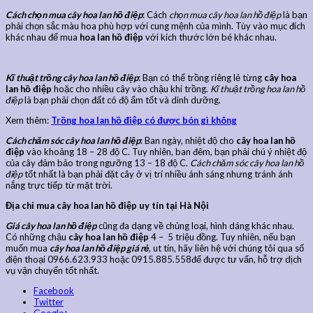
Cách chọn mua cây hoa lan hồ điệp
: Cách
chọn mua cây hoa lan hồ điệp
là bạn
phải chọn sắc màu hoa phù hợp với cung mệnh của mình. Tùy vào mục đích
khác nhau để mua
hoa lan hồ điệp
với kích thước lớn bé khác nhau.
Kĩ thuật trồng cây hoa lan hồ điệp
: Bạn có thể trồng riêng lẻ từng
cây hoa
lan hồ điệp
hoặc cho nhiều cây vào chậu khi trồng.
Kĩ thuật trồng hoa lan hồ
điệp
là bạn phải chọn đất có độ ẩm tốt và dinh dưỡng.
Xem thêm:
Trồng hoa lan hồ điệp có được bón gì không
Cách chăm sóc cây hoa lan hồ điệp
: Ban ngày, nhiệt độ cho
cây hoa lan hồ
điệp
vào khoảng 18 – 28 độ C. Tuy nhiên, ban đêm, bạn phải chú ý nhiệt độ
của cây đảm bảo trong ngưỡng 13 – 18 độ C.
Cách chăm sóc cây hoa lan hồ
điệp
tốt nhất là bạn phải đặt cây ở vị trí nhiều ánh sáng nhưng tránh ánh
nắng trực tiếp từ mặt trời.
Địa chỉ mua cây hoa lan hồ điệp uy tín tại Hà Nội
Giá cây hoa lan hồ điệp
cũng đa dạng về chủng loại, hình dáng khác nhau.
Có những chậu
cây hoa lan hồ điệp
4 – 5 triệu đồng. Tuy nhiên, nếu bạn
muốn mua
cây hoa lan hồ điệp giá rẻ
, ut tín, hãy liên hệ với chúng tôi qua số
điện thoại 0966.623.933 hoặc 0915.885.558để được tư vấn, hỗ trợ dịch
vụ vận chuyển tốt nhất.
Facebook
Twitter
Google+