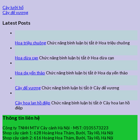
Cây lưỡi hổ
Cây đế vương
Latest Posts
27
Th9
Hoa triệu chuông
Chức năng bình luận bị tắt
ở Hoa triệu chuông
27
Th9
Hoa dừa cạn
Chức năng bình luận bị tắt
ở Hoa dừa cạn
24
Th9
Hoa dạ yến thảo
Chức năng bình luận bị tắt
ở Hoa dạ yến thảo
24
Th9
Cây đế vương
Chức năng bình luận bị tắt
ở Cây đế vương
24
Th9
Cây hoa lan hồ điệp
Chức năng bình luận bị tắt
ở Cây hoa lan hồ
điệp
Thông tin liên hệ
Công ty TNHH MTV Cây cảnh Hà Nội - MST: 0105573223
Shop cây cảnh 1: 628 Hoàng Hoa Thám, Bưởi, Tây Hồ, Hà Nội
Shop cây cảnh 2: 616 Hoàng Hoa Thám, Bưởi, Tây Hồ, Hà Nội