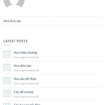
Hoa dừa cạn
LATEST POSTS
Hoa triệu chuông
27
Th9
Chức năng bình luận bị tắt
ở
Hoa
triệu
Hoa dừa cạn
27
chuông
Th9
Chức năng bình luận bị tắt
ở
Hoa
dừa
Hoa dạ yến thảo
24
cạn
Th9
Chức năng bình luận bị tắt
ở
Hoa
dạ
Cây đế vương
24
yến
Th9
Chức năng bình luận bị tắt
thảo
ở
Cây
đế
Cây hoa lan hồ điệp