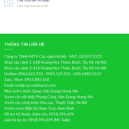
24
vương
Th9
Chức năng bình luận bị tắt
ở
Cây
hoa
lan
hồ
điệp
THÔNG TIN LIÊN HỆ
Công ty TNHH MTV Cây cảnh Hà Nội - MST: 0105573223
Shop cây cảnh 1: 628 Hoàng Hoa Thám, Bưởi, Tây Hồ, Hà Nội
Shop cây cảnh 2: 616 Hoàng Hoa Thám, Bưởi, Tây Hồ, Hà Nội
Hotline: 0966.623.933 - 0981.525.055 - (04) 6683.5533
Zalo, Viber: 0915.885.558
Email: viet@caycanhhanoi.com
Nhà vườn: Xuân Quan, Văn Giang, Hưng Yên
Vườn cây nội thất: Phụng Công, Văn Giang, Hưng Yên
Vườn cây công trình: Hòa Lạc, Thạch Thất, Hà Nội
Vườn ươm: Điền Xá, Nam Trực, Nam Định
Hỗ trợ kỹ thuật, chăm sóc: 0918.396.699
Liên hệ dự án: 0918.396.699 (Mr Tuấn)