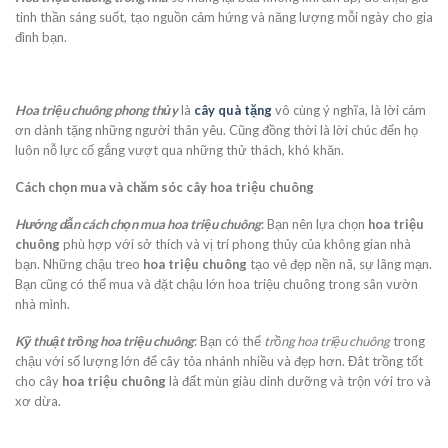
tinh thần sáng suốt, tạo nguồn cảm hứng và năng lượng mỗi ngày cho gia
đình bạn.
Hoa triệu chuông phong thủy
là
cây quà tặng
vô cùng ý nghĩa, là lời cảm
ơn dành tặng những người thân yêu. Cũng đồng thời là lời chúc đến họ
luôn nỗ lực cố gắng vượt qua những thử thách, khó khăn.
Cách chọn mua và chăm sóc cây hoa triệu chuông
Hướng dẫn cách chọn mua hoa triệu chuông
: Bạn nên lựa chọn
hoa triệu
chuông
phù hợp với sở thích và vị trí phong thủy của không gian nhà
bạn. Những chậu treo
hoa triệu chuông
tạo vẻ đẹp nền nã, sự lãng mạn.
Bạn cũng có thể mua và đặt chậu lớn hoa triệu chuông trong sân vườn
nhà mình.
Kỹ thuật trồng hoa triệu chuông
: Bạn có thể
trồng hoa triệu chuông
trong
chậu với số lượng lớn để cây tỏa nhánh nhiều và đẹp hơn. Đât trồng tốt
cho cây
hoa triệu chuông
là đất mùn giàu dinh dưỡng và trộn với tro và
xơ dừa.