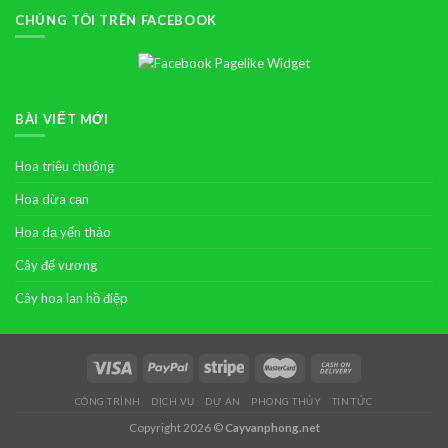
CHÚNG TÔI TRÊN FACEBOOK
BÀI VIẾT MỚI
Hoa triệu chuông
Hoa dừa cạn
Hoa dạ yến thảo
Cây đế vương
Cây hoa lan hồ điệp
CÔNG TRÌNH
DỊCH VỤ
DỰ ÁN
PHONG THỦY
TIN TỨC
Copyright 2026 ©
Cayvanphong.net