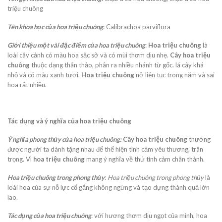
triệu chuông
Tên khoa học của hoa triệu chuông
: Calibrachoa parviflora
Giới thiệu một vài đặc điểm của hoa triệu chuông
:
Hoa triệu chuông
là
loài cây cảnh có màu hoa sặc sỡ và có mùi thơm dịu nhẹ.
Cây hoa triệu
chuông
thuộc dạng thân thảo, phân ra nhiều nhánh từ gốc. lá cây khá
nhỏ và có màu xanh tươi.
Hoa triệu chuông
nở liên tục trong năm và sai
hoa rất nhiều.
Tác dụng và ý nghĩa của hoa triệu chuông
Ý nghĩa phong thủy của hoa triệu chuông:
Cây hoa triệu chuông
thường
được người ta dành tặng nhau để thể hiện tình cảm yêu thương, trân
trọng. Vì
hoa triệu chuông
mang ý nghĩa về thứ tình cảm chân thành.
Hoa triệu chuông trong phong thủy
:
Hoa triệu chuông trong phong thủy
là
loài hoa của sự nỗ lực cố gắng không ngừng và tạo dựng thành quả lớn
lao.
Tác dụng của hoa triệu chuông
: với hương thơm dịu ngọt của mình, hoa