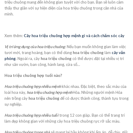
triệu chuông mang đến không gian tuyệt vời cho bạn. Bạn sẽ luôn cảm
thấy thư giãn với sự hiện diện của hoa triệu chuông trong căn nhà của
mình.
Xem thêm:
Cây hoa triệu chuông hợp mệnh gì và cách chăm sóc cây
Vị trí ứng dụng của hoa triệu chuông
: Nếu bạn muốn không gian làm việc
tươi mới, trang hoàng, bạn có thể dùng
hoa triệu chuông
làm
cây văn
phòng
. Ngoài ra, cây
hoa triệu chuông
có thể được đặt tại nhiều vị trí
như sân vườn, ban công, hành lang, cửa sổ…
Hoa triệu chuông hợp tuổi nào?
Hoa triệu chuông hợp nhiều mệnh
khác nhau. Đặc biệt, theo sắc màu của
loài hoa này,
hoa triệu chuông hợp mệnh
Hỏa. Những người mệnh Hỏa
nên trồng cây
hoa triệu chuông
để có được thành công, thành tựu trong
sự nghiệp.
Hoa triệu chuông hợp nhiều tuổi
trong 12 con giáp. Bạn có thể trang trí
làm đẹp không gian với những cây hoa triệu chuông rực rỡ sắc màu.
Hoa triệu chuông trong nhà
sẽ mang lại bầu không khí ấm áp, dễ chịu, giữ