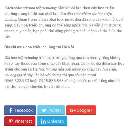
Cách chăm sóc hoa triệu chuông
: Một khi đã lựa chọn
cây hoa triệu
chuông
trang trí thì bạn phải lưu tâm đến
cách chăm sóc hoa triệu
chuông
. Quan trọng là bạn phải tưới nước đều đặn cho cây vào mỗi buổi
sáng. Cây
hoa triệu chuông
có thể sống ngoài trời và vẫn sinh trưởng
nhanh, tuy nhiên, bạn phải chủ động phòng trừ sâu bệnh và tỉa lá úa cho
cây.
Địa chỉ mua hoa triệu chuông tại Hà Nội
Giá hoa triệu chuông
trên thị trường không quá cao nhưng cũng không
hề rẻ, tùy thuộc vào từng chậu cây khác nhau. Có nhiều địa điểm bán
hoa
triệu chuông
tại Hà Nội. Nhưng nếu bạn muốn có chậu cây
hoa triệu
chuông giá rẻ
hãy liên hệ với chúng tôi qua số điện thoại
0966.623.933 hoặc 0915.885.558 để nhận nhiều ưu đãi cũng như hỗ
trợ dịch vụ vận chuyển, tư vấn tốt nhất.
Facebook
Twitter
Google+
Pinterest
LinkedIn