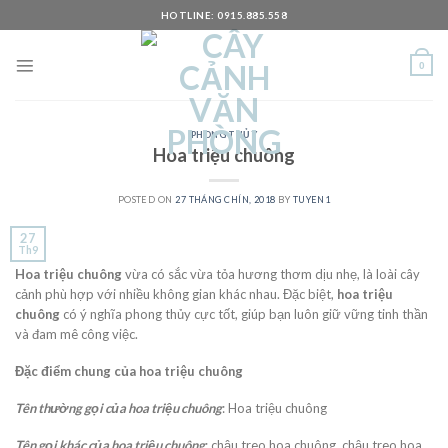
Skip
HOTLINE: 0915.885.558
to
content
0
PHONG THỦY
Hoa triệu chuông
POSTED ON
27 THÁNG CHÍN, 2018
BY
TUYEN1
27
Th9
Hoa triệu chuông
vừa có sắc vừa tỏa hương thơm dịu nhẹ, là loài cây
cảnh phù hợp với nhiều không gian khác nhau. Đặc biệt,
hoa triệu
chuông
có ý nghĩa phong thủy cực tốt, giúp bạn luôn giữ vững tinh thần
và đam mê công việc.
Đặc điểm chung của hoa triệu chuông
Tên thường gọi của hoa triệu chuông
: Hoa triệu chuông
Tên gọi khác của hoa triệu chuông
: chậu treo hoa chuông, chậu treo hoa