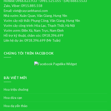
Hotline: 0966.623.933 - 0981.525.055 - (04) 6683.5533
Zalo, Viber: 0915.885.558
Email: viet@caycanhhanoi.com
Nhà vườn: Xuân Quan, Văn Giang, Hưng Yên
Vườn cây nội thất: Phụng Công, Văn Giang, Hưng Yên
Vườn cây công trình: Hòa Lạc, Thạch Thất, Hà Nội
Vườn ươm: Điền Xá, Nam Trực, Nam Định
Hỗ trợ kỹ thuật, chăm sóc: 0918.396.699
Liên hệ dự án: 0918.396.699 (Mr Tuấn)
CHÚNG TÔI TRÊN FACEBOOK
BÀI VIẾT MỚI
Hoa triệu chuông
Hoa dừa cạn
Hoa dạ yến thảo