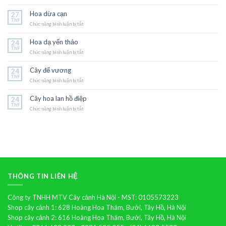
Hoa
triệu
Hoa dừa cạn
27
chuông
Th9
Chức năng bình luận bị tắt
ở
Hoa
dừa
Hoa dạ yến thảo
24
cạn
Th9
Chức năng bình luận bị tắt
ở
Hoa
dạ
Cây đế vương
24
yến
Th9
Chức năng bình luận bị tắt
thảo
ở
Cây
đế
Cây hoa lan hồ điệp
24
vương
Th9
Chức năng bình luận bị tắt
ở
Cây
hoa
lan
hồ
điệp
THÔNG TIN LIÊN HỆ
Công ty TNHH MTV Cây cảnh Hà Nội - MST: 0105573223
Shop cây cảnh 1: 628 Hoàng Hoa Thám, Bưởi, Tây Hồ, Hà Nội
Shop cây cảnh 2: 616 Hoàng Hoa Thám, Bưởi, Tây Hồ, Hà Nội