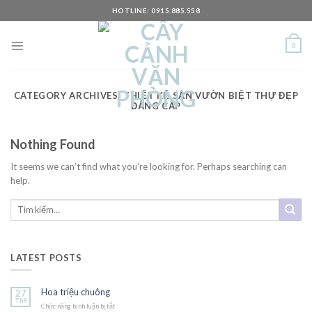
Skip
HOTLINE: 0915.885.558
to
content
0
CATEGORY ARCHIVES:
THIẾT KẾ SÂN VƯỜN BIỆT THỰ ĐẸP
ĐẲNG CẤP
Nothing Found
It seems we can’t find what you’re looking for. Perhaps searching can
help.
LATEST POSTS
Hoa triệu chuông
27
Th9
Chức năng bình luận bị tắt
ở