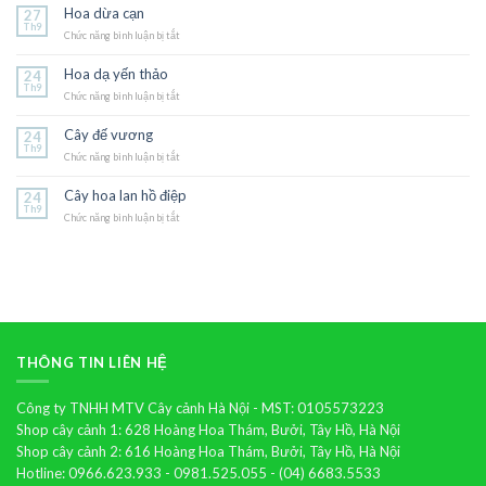
triệu
Hoa dừa cạn
27
chuông
Th9
Chức năng bình luận bị tắt
ở
Hoa
dừa
Hoa dạ yến thảo
24
cạn
Th9
Chức năng bình luận bị tắt
ở
Hoa
dạ
Cây đế vương
24
yến
Th9
Chức năng bình luận bị tắt
thảo
ở
Cây
đế
Cây hoa lan hồ điệp
24
vương
Th9
Chức năng bình luận bị tắt
ở
Cây
hoa
lan
hồ
điệp
THÔNG TIN LIÊN HỆ
Công ty TNHH MTV Cây cảnh Hà Nội - MST: 0105573223
Shop cây cảnh 1: 628 Hoàng Hoa Thám, Bưởi, Tây Hồ, Hà Nội
Shop cây cảnh 2: 616 Hoàng Hoa Thám, Bưởi, Tây Hồ, Hà Nội
Hotline: 0966.623.933 - 0981.525.055 - (04) 6683.5533