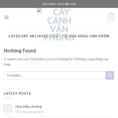
Skip
HOTLINE: 0915.885.558
to
content
0
CATEGORY ARCHIVES:
THIẾT KẾ NHÀ HÀNG SÂN VƯỜN
Nothing Found
It seems we can’t find what you’re looking for. Perhaps searching can
help.
LATEST POSTS
Hoa triệu chuông
27
Th9
Chức năng bình luận bị tắt
ở
Hoa