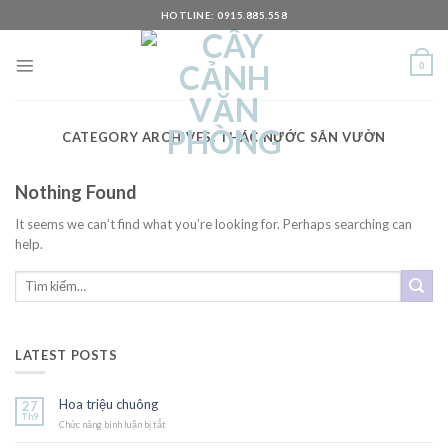
Skip
HOTLINE: 0915.885.558
to
content
0
CATEGORY ARCHIVES:
THÁC NƯỚC SÂN VƯỜN
Nothing Found
It seems we can’t find what you’re looking for. Perhaps searching can
help.
LATEST POSTS
Hoa triệu chuông
27
Th9
Chức năng bình luận bị tắt
ở
Hoa