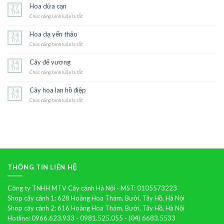
triệu
Hoa dừa cạn
27
chuông
Th9
Chức năng bình luận bị tắt
ở
Hoa
dừa
Hoa dạ yến thảo
24
cạn
Th9
Chức năng bình luận bị tắt
ở
Hoa
dạ
Cây đế vương
24
yến
Th9
Chức năng bình luận bị tắt
thảo
ở
Cây
đế
Cây hoa lan hồ điệp
24
vương
Th9
Chức năng bình luận bị tắt
ở
Cây
hoa
lan
hồ
điệp
THÔNG TIN LIÊN HỆ
Công ty TNHH MTV Cây cảnh Hà Nội - MST: 0105573223
Shop cây cảnh 1: 628 Hoàng Hoa Thám, Bưởi, Tây Hồ, Hà Nội
Shop cây cảnh 2: 616 Hoàng Hoa Thám, Bưởi, Tây Hồ, Hà Nội
Hotline: 0966.623.933 - 0981.525.055 - (04) 6683.5533