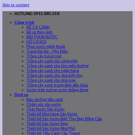
Skip to content
HOTLINE: 0915.885.558
Công trình
BỂ CÁ CẢNH
Bể cá thủy sinh
ĐÀI PHUN NƯỚC
HỒ CÁ KOI
Phun nước nghệ thuật
Tranh Đá Sỏi – Phù Điêu
Trồng cây bóng mát
Trồng cây xanh cho công viên
Trồng cây xanh cho khu nghỉ dưỡng
Trồng cây xanh cho ngân hàng
Trồng cây xanh cho nhà biệt thự
Trồng cây xanh cho nhà máy
Trồng cây xanh trong đình đến chùa
Vườn trên tường vườn thẳng đứng
Dịch vụ
Bảo dưỡng tiểu cảnh
Chăm sóc sân vườn
Thác Nước Sân Vườn
Thiết Kế Nhà Hàng Sân Vườn
Thiết Kế Sân Vườn Biệt Thự Đẹp Đẳng Cấp
Thiết Kế Sân Vườn Đẹp
Thiết Kế Sân Vườn Nhà Phố
Thiết Kế Tiểu Cảnh Cầu Thang