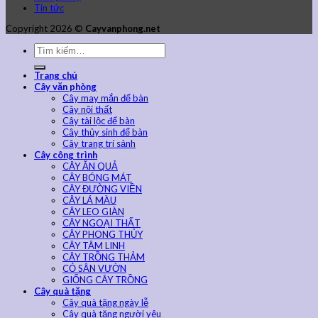
Tin tức
Copyright 2026 ©
Cayvanphong.net
Trang chủ
Cây văn phòng
Cây may mắn để bàn
Cây nội thất
Cây tài lộc để bàn
Cây thủy sinh để bàn
Cây trang trí sảnh
Cây công trình
CÂY ĂN QUẢ
CÂY BÓNG MÁT
CÂY ĐƯỜNG VIỀN
CÂY LÁ MÀU
CÂY LEO GIÀN
CÂY NGOẠI THẤT
CÂY PHONG THỦY
CÂY TÂM LINH
CÂY TRỒNG THẢM
CỎ SÂN VƯỜN
GIỐNG CÂY TRỒNG
Cây quà tặng
Cây quà tặng ngày lễ
Cây quà tặng người yêu