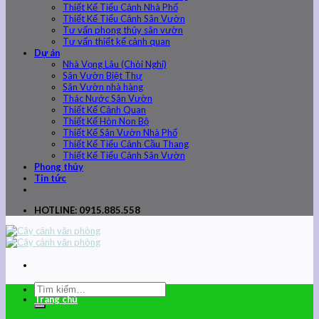
Thiết Kế Tiểu Cảnh Nhà Phố
Thiết Kế Tiểu Cảnh Sân Vườn
Tư vấn phong thủy sân vườn
Tư vấn thiết kế cảnh quan
Dự án
Nhà Vọng Lâu (Chòi Nghỉ)
Sân Vườn Biệt Thự
Sân Vườn nhà hàng
Thác Nước Sân Vườn
Thiết Kế Cảnh Quan
Thiết Kế Hòn Non Bộ
Thiết Kế Sân Vườn Nhà Phố
Thiết Kế Tiểu Cảnh Cầu Thang
Thiết Kế Tiểu Cảnh Sân Vườn
Phong thủy
Tin tức
HOTLINE: 0915.885.558
Trang chủ