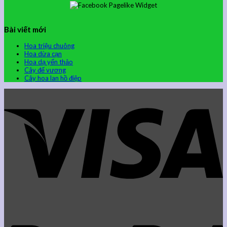
Bài viết mới
Hoa triệu chuông
Hoa dừa cạn
Hoa dạ yến thảo
Cây đế vương
Cây hoa lan hồ điệp