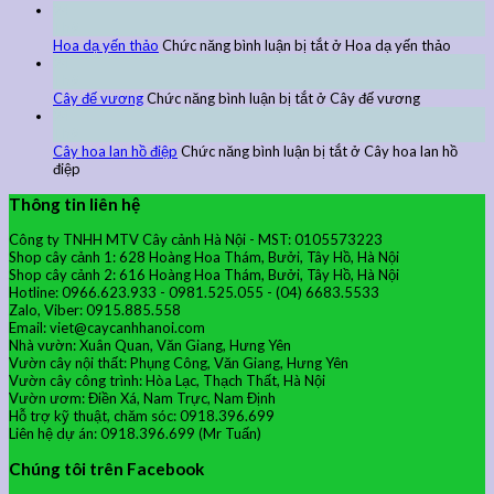
24
Th9
Hoa dạ yến thảo
Chức năng bình luận bị tắt
ở Hoa dạ yến thảo
24
Th9
Cây đế vương
Chức năng bình luận bị tắt
ở Cây đế vương
24
Th9
Cây hoa lan hồ điệp
Chức năng bình luận bị tắt
ở Cây hoa lan hồ
điệp
Thông tin liên hệ
Công ty TNHH MTV Cây cảnh Hà Nội - MST: 0105573223
Shop cây cảnh 1: 628 Hoàng Hoa Thám, Bưởi, Tây Hồ, Hà Nội
Shop cây cảnh 2: 616 Hoàng Hoa Thám, Bưởi, Tây Hồ, Hà Nội
Hotline: 0966.623.933 - 0981.525.055 - (04) 6683.5533
Zalo, Viber: 0915.885.558
Email: viet@caycanhhanoi.com
Nhà vườn: Xuân Quan, Văn Giang, Hưng Yên
Vườn cây nội thất: Phụng Công, Văn Giang, Hưng Yên
Vườn cây công trình: Hòa Lạc, Thạch Thất, Hà Nội
Vườn ươm: Điền Xá, Nam Trực, Nam Định
Hỗ trợ kỹ thuật, chăm sóc: 0918.396.699
Liên hệ dự án: 0918.396.699 (Mr Tuấn)
Chúng tôi trên Facebook