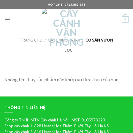
Skip
HOTLINE: 0915.885.558
to
content
0
TRANG CHỦ
CÂY CÔNG TRÌNH
CỎ SÂN VƯỜN
/
/
LỌC
Không tìm thấy sản phẩm nào khớp với lựa chọn của bạn.
THÔNG TIN LIÊN HỆ
Công ty TNHH MTV Cây cảnh Hà Nội - MST: 0105573223
Shop cây cảnh 1: 628 Hoàng Hoa Thám, Bưởi, Tây Hồ, Hà Nội
Shop cây cảnh 2: 616 Hoàng Hoa Thám, Bưởi, Tây Hồ, Hà Nội