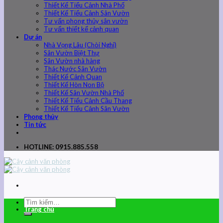
Thiết Kế Tiểu Cảnh Nhà Phố
Thiết Kế Tiểu Cảnh Sân Vườn
Tư vấn phong thủy sân vườn
Tư vấn thiết kế cảnh quan
Dự án
Nhà Vọng Lâu (Chòi Nghỉ)
Sân Vườn Biệt Thự
Sân Vườn nhà hàng
Thác Nước Sân Vườn
Thiết Kế Cảnh Quan
Thiết Kế Hòn Non Bộ
Thiết Kế Sân Vườn Nhà Phố
Thiết Kế Tiểu Cảnh Cầu Thang
Thiết Kế Tiểu Cảnh Sân Vườn
Phong thủy
Tin tức
HOTLINE: 0915.885.558
Trang chủ