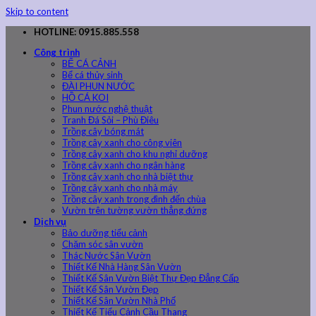
Skip to content
HOTLINE: 0915.885.558
Công trình
BỂ CÁ CẢNH
Bể cá thủy sinh
ĐÀI PHUN NƯỚC
HỒ CÁ KOI
Phun nước nghệ thuật
Tranh Đá Sỏi – Phù Điêu
Trồng cây bóng mát
Trồng cây xanh cho công viên
Trồng cây xanh cho khu nghỉ dưỡng
Trồng cây xanh cho ngân hàng
Trồng cây xanh cho nhà biệt thự
Trồng cây xanh cho nhà máy
Trồng cây xanh trong đình đến chùa
Vườn trên tường vườn thẳng đứng
Dịch vụ
Bảo dưỡng tiểu cảnh
Chăm sóc sân vườn
Thác Nước Sân Vườn
Thiết Kế Nhà Hàng Sân Vườn
Thiết Kế Sân Vườn Biệt Thự Đẹp Đẳng Cấp
Thiết Kế Sân Vườn Đẹp
Thiết Kế Sân Vườn Nhà Phố
Thiết Kế Tiểu Cảnh Cầu Thang