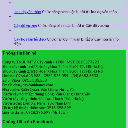
24
Th9
Hoa dạ yến thảo
Chức năng bình luận bị tắt
ở Hoa dạ yến thảo
24
Th9
Cây đế vương
Chức năng bình luận bị tắt
ở Cây đế vương
24
Th9
Cây hoa lan hồ điệp
Chức năng bình luận bị tắt
ở Cây hoa lan hồ
điệp
Thông tin liên hệ
Công ty TNHH MTV Cây cảnh Hà Nội - MST: 0105573223
Shop cây cảnh 1: 628 Hoàng Hoa Thám, Bưởi, Tây Hồ, Hà Nội
Shop cây cảnh 2: 616 Hoàng Hoa Thám, Bưởi, Tây Hồ, Hà Nội
Hotline: 0966.623.933 - 0981.525.055 - (04) 6683.5533
Zalo, Viber: 0915.885.558
Email: viet@caycanhhanoi.com
Nhà vườn: Xuân Quan, Văn Giang, Hưng Yên
Vườn cây nội thất: Phụng Công, Văn Giang, Hưng Yên
Vườn cây công trình: Hòa Lạc, Thạch Thất, Hà Nội
Vườn ươm: Điền Xá, Nam Trực, Nam Định
Hỗ trợ kỹ thuật, chăm sóc: 0918.396.699
Liên hệ dự án: 0918.396.699 (Mr Tuấn)
Chúng tôi trên Facebook