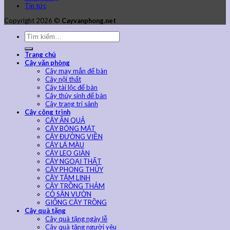
Tin tức
Copyright 2026 ©
Cayvanphong.net
Trang chủ
Cây văn phòng
Cây may mắn để bàn
Cây nội thất
Cây tài lộc để bàn
Cây thủy sinh để bàn
Cây trang trí sảnh
Cây công trình
CÂY ĂN QUẢ
CÂY BÓNG MÁT
CÂY ĐƯỜNG VIỀN
CÂY LÁ MÀU
CÂY LEO GIÀN
CÂY NGOẠI THẤT
CÂY PHONG THỦY
CÂY TÂM LINH
CÂY TRỒNG THẢM
CỎ SÂN VƯỜN
GIỐNG CÂY TRỒNG
Cây quà tặng
Cây quà tặng ngày lễ
Cây quà tặng người yêu