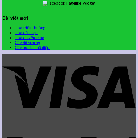
Bài viết mới
Hoa triệu chuông
Hoa dừa cạn
Hoa dạ yến thảo
Cây đế vương
Cây hoa lan hồ điệp