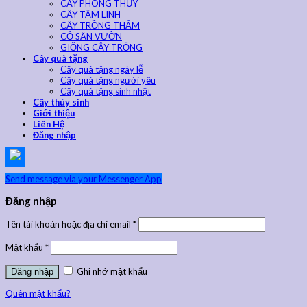
CÂY PHONG THỦY
CÂY TÂM LINH
CÂY TRỒNG THẢM
CỎ SÂN VƯỜN
GIỐNG CÂY TRỒNG
Cây quà tặng
Cây quà tặng ngày lễ
Cây quà tặng người yêu
Cây quà tặng sinh nhật
Cây thủy sinh
Giới thiệu
Liên Hệ
Đăng nhập
Send message via your Messenger App
Đăng nhập
Tên tài khoản hoặc địa chỉ email
*
Mật khẩu
*
Ghi nhớ mật khẩu
Quên mật khẩu?