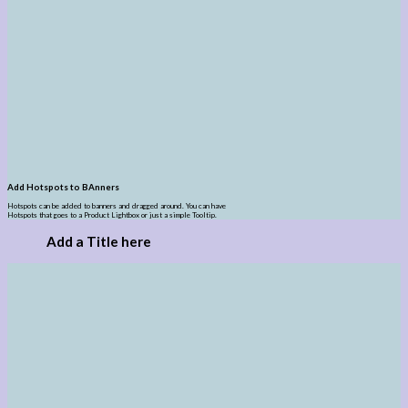
Add Hotspots to BAnners
Hotspots can be added to banners and dragged around. You can have
Hotspots that goes to a Product Lightbox or just a simple Tooltip.
Add a Title here