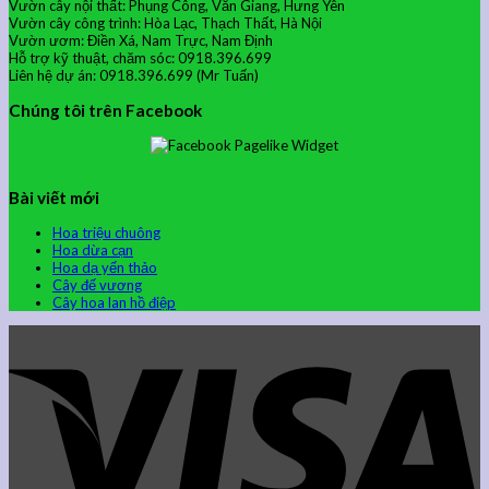
Vườn cây nội thất: Phụng Công, Văn Giang, Hưng Yên
Vườn cây công trình: Hòa Lạc, Thạch Thất, Hà Nội
Vườn ươm: Điền Xá, Nam Trực, Nam Định
Hỗ trợ kỹ thuật, chăm sóc: 0918.396.699
Liên hệ dự án: 0918.396.699 (Mr Tuấn)
Chúng tôi trên Facebook
Bài viết mới
Hoa triệu chuông
Hoa dừa cạn
Hoa dạ yến thảo
Cây đế vương
Cây hoa lan hồ điệp