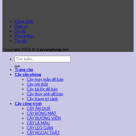
Công trình
Dịch vụ
Dự án
Phong thủy
Tin tức
Copyright 2026 ©
Cayvanphong.net
Trang chủ
Cây văn phòng
Cây may mắn để bàn
Cây nội thất
Cây tài lộc để bàn
Cây thủy sinh để bàn
Cây trang trí sảnh
Cây công trình
CÂY ĂN QUẢ
CÂY BÓNG MÁT
CÂY ĐƯỜNG VIỀN
CÂY LÁ MÀU
CÂY LEO GIÀN
CÂY NGOẠI THẤT