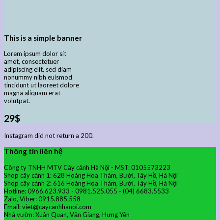
This is a simple banner
Lorem ipsum dolor sit
amet, consectetuer
adipiscing elit, sed diam
nonummy nibh euismod
tincidunt ut laoreet dolore
magna aliquam erat
volutpat.
29$
Instagram did not return a 200.
Thông tin liên hệ
Công ty TNHH MTV Cây cảnh Hà Nội - MST: 0105573223
Shop cây cảnh 1: 628 Hoàng Hoa Thám, Bưởi, Tây Hồ, Hà Nội
Shop cây cảnh 2: 616 Hoàng Hoa Thám, Bưởi, Tây Hồ, Hà Nội
Hotline: 0966.623.933 - 0981.525.055 - (04) 6683.5533
Zalo, Viber: 0915.885.558
Email: viet@caycanhhanoi.com
Nhà vườn: Xuân Quan, Văn Giang, Hưng Yên