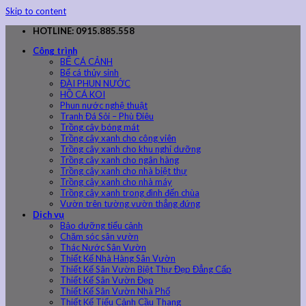
Skip to content
HOTLINE: 0915.885.558
Công trình
BỂ CÁ CẢNH
Bể cá thủy sinh
ĐÀI PHUN NƯỚC
HỒ CÁ KOI
Phun nước nghệ thuật
Tranh Đá Sỏi – Phù Điêu
Trồng cây bóng mát
Trồng cây xanh cho công viên
Trồng cây xanh cho khu nghỉ dưỡng
Trồng cây xanh cho ngân hàng
Trồng cây xanh cho nhà biệt thự
Trồng cây xanh cho nhà máy
Trồng cây xanh trong đình đến chùa
Vườn trên tường vườn thẳng đứng
Dịch vụ
Bảo dưỡng tiểu cảnh
Chăm sóc sân vườn
Thác Nước Sân Vườn
Thiết Kế Nhà Hàng Sân Vườn
Thiết Kế Sân Vườn Biệt Thự Đẹp Đẳng Cấp
Thiết Kế Sân Vườn Đẹp
Thiết Kế Sân Vườn Nhà Phố
Thiết Kế Tiểu Cảnh Cầu Thang