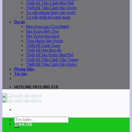
Thiết Kế Tiểu Cảnh Nhà Phố
Thiết Kế Tiểu Cảnh Sân Vườn
Tư vấn phong thủy sân vườn
Tư vấn thiết kế cảnh quan
Dự án
Nhà Vọng Lâu (Chòi Nghỉ)
Sân Vườn Biệt Thự
Sân Vườn nhà hàng
Thác Nước Sân Vườn
Thiết Kế Cảnh Quan
Thiết Kế Hòn Non Bộ
Thiết Kế Sân Vườn Nhà Phố
Thiết Kế Tiểu Cảnh Cầu Thang
Thiết Kế Tiểu Cảnh Sân Vườn
Phong thủy
Tin tức
HOTLINE: 0915.885.558
Trang chủ