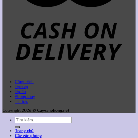
Công trình
Dịch vụ
Dự án
Phong thủy
Tin tức
Copyright 2026 ©
Cayvanphong.net
Trang chủ
Cây văn phòng