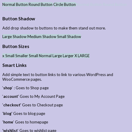
Normal Button
Round Button
Circle Button
Normal Button
Round Button
Circle Button
Button Shadow
Add drop shadow to buttons to make them stand out more.
Large Shadow
Medium Shadow
Small Shadow
Button Sizes
x Small
Smaller
Small
Normal
Large
Larger
X LARGE
Smart Links
Add simple text to button links to link to various WordPress and
WooCommerce pages.
‘
shop
‘ : Goes to Shop page
‘
account’
Goes to My Account Page
‘
checkout’
Goes to Checkout page
‘
blog’
Goes to blog page
‘
home
‘ Goes to homepage
‘wishlist
‘ Goes to wishlist page