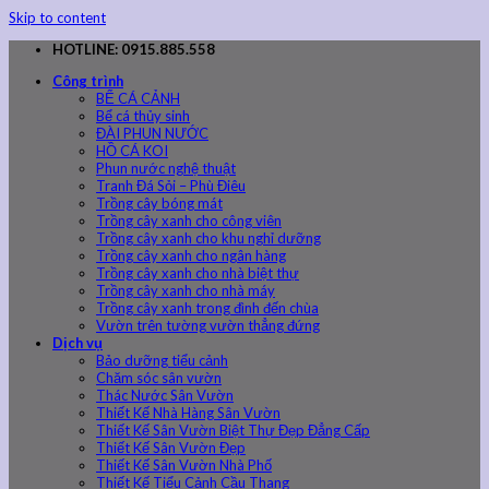
Skip to content
HOTLINE: 0915.885.558
Công trình
BỂ CÁ CẢNH
Bể cá thủy sinh
ĐÀI PHUN NƯỚC
HỒ CÁ KOI
Phun nước nghệ thuật
Tranh Đá Sỏi – Phù Điêu
Trồng cây bóng mát
Trồng cây xanh cho công viên
Trồng cây xanh cho khu nghỉ dưỡng
Trồng cây xanh cho ngân hàng
Trồng cây xanh cho nhà biệt thự
Trồng cây xanh cho nhà máy
Trồng cây xanh trong đình đến chùa
Vườn trên tường vườn thẳng đứng
Dịch vụ
Bảo dưỡng tiểu cảnh
Chăm sóc sân vườn
Thác Nước Sân Vườn
Thiết Kế Nhà Hàng Sân Vườn
Thiết Kế Sân Vườn Biệt Thự Đẹp Đẳng Cấp
Thiết Kế Sân Vườn Đẹp
Thiết Kế Sân Vườn Nhà Phố
Thiết Kế Tiểu Cảnh Cầu Thang