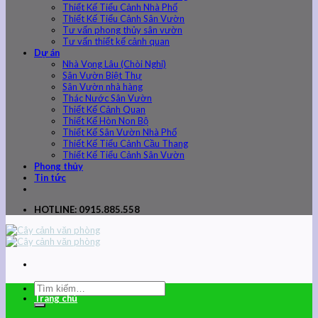
Thiết Kế Tiểu Cảnh Nhà Phố
Thiết Kế Tiểu Cảnh Sân Vườn
Tư vấn phong thủy sân vườn
Tư vấn thiết kế cảnh quan
Dự án
Nhà Vọng Lâu (Chòi Nghỉ)
Sân Vườn Biệt Thự
Sân Vườn nhà hàng
Thác Nước Sân Vườn
Thiết Kế Cảnh Quan
Thiết Kế Hòn Non Bộ
Thiết Kế Sân Vườn Nhà Phố
Thiết Kế Tiểu Cảnh Cầu Thang
Thiết Kế Tiểu Cảnh Sân Vườn
Phong thủy
Tin tức
HOTLINE: 0915.885.558
Trang chủ