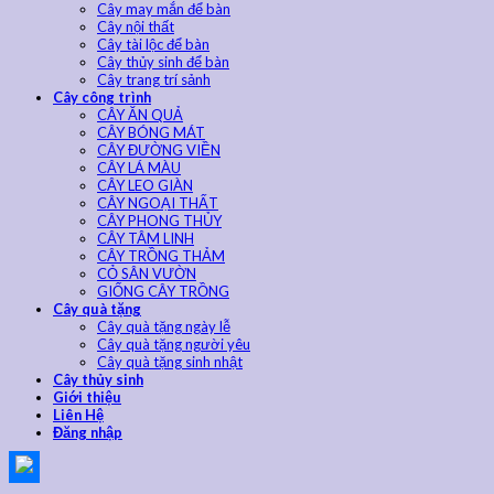
Cây may mắn để bàn
Cây nội thất
Cây tài lộc để bàn
Cây thủy sinh để bàn
Cây trang trí sảnh
Cây công trình
CÂY ĂN QUẢ
CÂY BÓNG MÁT
CÂY ĐƯỜNG VIỀN
CÂY LÁ MÀU
CÂY LEO GIÀN
CÂY NGOẠI THẤT
CÂY PHONG THỦY
CÂY TÂM LINH
CÂY TRỒNG THẢM
CỎ SÂN VƯỜN
GIỐNG CÂY TRỒNG
Cây quà tặng
Cây quà tặng ngày lễ
Cây quà tặng người yêu
Cây quà tặng sinh nhật
Cây thủy sinh
Giới thiệu
Liên Hệ
Đăng nhập