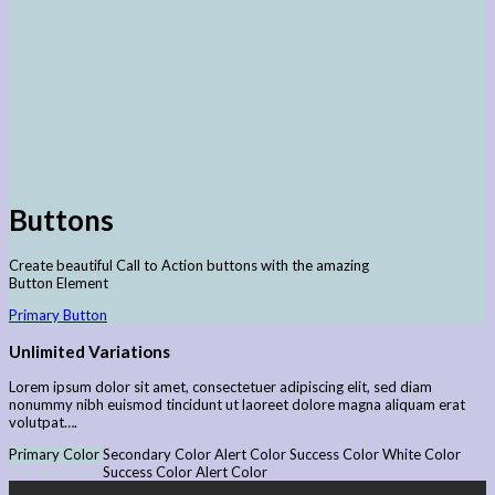
Buttons
Create beautiful Call to Action buttons with the amazing
Button Element
Primary Button
Unlimited Variations
Lorem ipsum dolor sit amet, consectetuer adipiscing elit, sed diam
nonummy nibh euismod tincidunt ut laoreet dolore magna aliquam erat
volutpat….
Primary Color
Secondary Color
Alert Color
Success Color
White Color
Primary Color
Success Color
Alert Color
Secondary Color