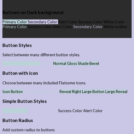
Buttons on Dark background
Primary Color
Secondary Color
Alert Color
Success Color
White Color
Primary Color
Success Color
Alert Color
Secondary Color
White outline
Button Styles
Select between many different button styles.
Simple link
Underline
Outline
Normal
Gloss
Shade
Bevel
Button with icon
Choose between many included Flatsome Icons.
Icon Button
Icon Left
Reveal Left
Reveal Right
Large Button
Large Reveal
Simple Button Styles
Primary Color
Secondary Color
Success Color
Alert Color
Button Radius
Add custom radius to buttons