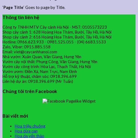
‘
Page Title
‘ Goes to page by Title.
Thông tin liên hệ
Công ty TNHH MTV Cây cảnh Hà Nội - MST: 0105573223
Shop cây cảnh 1: 628 Hoàng Hoa Thám, Bưởi, Tây Hồ, Hà Nội
Shop cây cảnh 2: 616 Hoàng Hoa Thám, Bưởi, Tây Hồ, Hà Nội
Hotline: 0966.623.933 - 0981.525.055 - (04) 6683.5533
Zalo, Viber: 0915.885.558
Email: viet@caycanhhanoi.com
Nhà vườn: Xuân Quan, Văn Giang, Hưng Yên
Vườn cây nội thất: Phụng Công, Văn Giang, Hưng Yên
Vườn cây công trình: Hòa Lạc, Thạch Thất, Hà Nội
Vườn ươm: Điền Xá, Nam Trực, Nam Định
Hỗ trợ kỹ thuật, chăm sóc: 0918.396.699
Liên hệ dự án: 0918.396.699 (Mr Tuấn)
Chúng tôi trên Facebook
Bài viết mới
Hoa triệu chuông
Hoa dừa cạn
Hoa dạ yến thảo