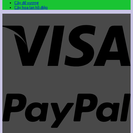
Cây đế vương
Cây hoa lan hồ điệp