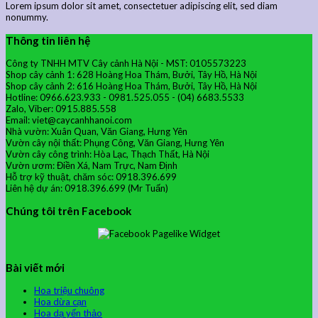
Lorem ipsum dolor sit amet, consectetuer adipiscing elit, sed diam
nonummy.
Thông tin liên hệ
Công ty TNHH MTV Cây cảnh Hà Nội - MST: 0105573223
Shop cây cảnh 1: 628 Hoàng Hoa Thám, Bưởi, Tây Hồ, Hà Nội
Shop cây cảnh 2: 616 Hoàng Hoa Thám, Bưởi, Tây Hồ, Hà Nội
Hotline: 0966.623.933 - 0981.525.055 - (04) 6683.5533
Zalo, Viber: 0915.885.558
Email: viet@caycanhhanoi.com
Nhà vườn: Xuân Quan, Văn Giang, Hưng Yên
Vườn cây nội thất: Phụng Công, Văn Giang, Hưng Yên
Vườn cây công trình: Hòa Lạc, Thạch Thất, Hà Nội
Vườn ươm: Điền Xá, Nam Trực, Nam Định
Hỗ trợ kỹ thuật, chăm sóc: 0918.396.699
Liên hệ dự án: 0918.396.699 (Mr Tuấn)
Chúng tôi trên Facebook
Bài viết mới
Hoa triệu chuông
Hoa dừa cạn
Hoa dạ yến thảo