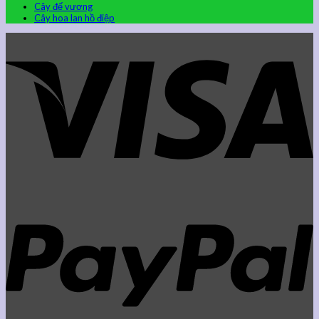
Cây đế vương
Cây hoa lan hồ điệp