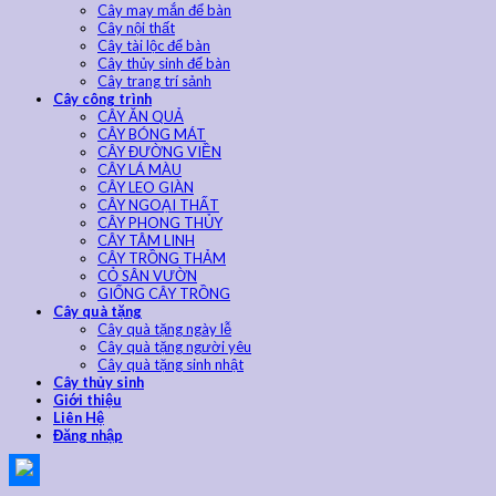
Cây may mắn để bàn
Cây nội thất
Cây tài lộc để bàn
Cây thủy sinh để bàn
Cây trang trí sảnh
Cây công trình
CÂY ĂN QUẢ
CÂY BÓNG MÁT
CÂY ĐƯỜNG VIỀN
CÂY LÁ MÀU
CÂY LEO GIÀN
CÂY NGOẠI THẤT
CÂY PHONG THỦY
CÂY TÂM LINH
CÂY TRỒNG THẢM
CỎ SÂN VƯỜN
GIỐNG CÂY TRỒNG
Cây quà tặng
Cây quà tặng ngày lễ
Cây quà tặng người yêu
Cây quà tặng sinh nhật
Cây thủy sinh
Giới thiệu
Liên Hệ
Đăng nhập