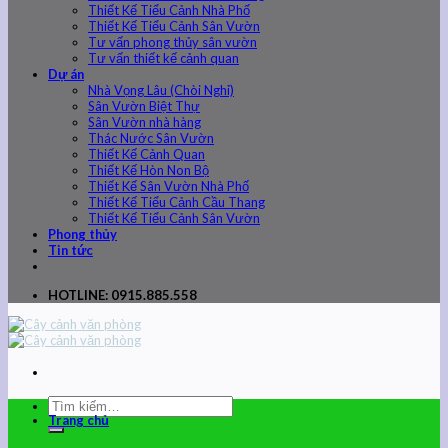
Thiết Kế Tiểu Cảnh Nhà Phố
Thiết Kế Tiểu Cảnh Sân Vườn
Tư vấn phong thủy sân vườn
Tư vấn thiết kế cảnh quan
Dự án
Nhà Vọng Lâu (Chòi Nghỉ)
Sân Vườn Biệt Thự
Sân Vườn nhà hàng
Thác Nước Sân Vườn
Thiết Kế Cảnh Quan
Thiết Kế Hòn Non Bộ
Thiết Kế Sân Vườn Nhà Phố
Thiết Kế Tiểu Cảnh Cầu Thang
Thiết Kế Tiểu Cảnh Sân Vườn
Phong thủy
Tin tức
HOTLINE: 0915.885.558
Trang chủ