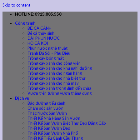
Skip to content
HOTLINE: 0915.885.558
Công trình
BỂ CÁ CẢNH
Bể cá thủy sinh
ĐÀI PHUN NƯỚC
HỒ CÁ KOI
Phun nước nghệ thuật
Tranh Đá Sỏi – Phù Điêu
Trồng cây bóng mát
Trồng cây xanh cho công viên
Trồng cây xanh cho khu nghỉ dưỡng
Trồng cây xanh cho ngân hàng
Trồng cây xanh cho nhà biệt thự
Trồng cây xanh cho nhà máy
Trồng cây xanh trong đình đến chùa
Vườn trên tường vườn thẳng đứng
Dịch vụ
Bảo dưỡng tiểu cảnh
Chăm sóc sân vườn
Thác Nước Sân Vườn
Thiết Kế Nhà Hàng Sân Vườn
Thiết Kế Sân Vườn Biệt Thự Đẹp Đẳng Cấp
Thiết Kế Sân Vườn Đẹp
Thiết Kế Sân Vườn Nhà Phố
Thiết Kế Tiểu Cảnh Cầu Thang