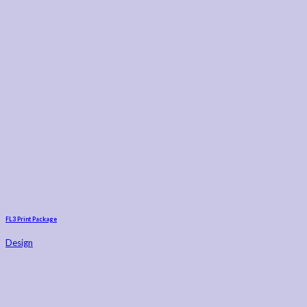
FL3 Print Package
Design