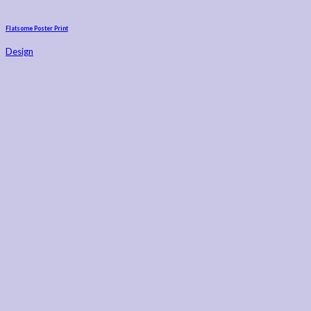
Flatsome Poster Print
Design