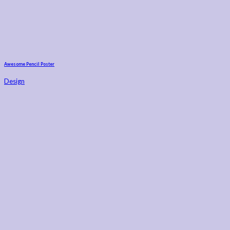
Awesome Pencil Poster
Design