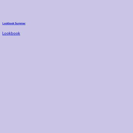
Lookbook Summer
Lookbook