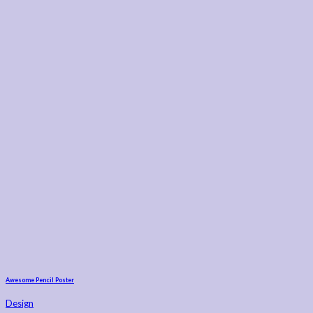
Awesome Pencil Poster
Design