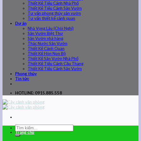
Thiết Kế Tiểu Cảnh Nhà Phố
Thiết Kế Tiểu Cảnh Sân Vườn
Tư vấn phong thủy sân vườn
Tư vấn thiết kế cảnh quan
Dự án
Nhà Vọng Lâu (Chòi Nghỉ)
Sân Vườn Biệt Thự
Sân Vườn nhà hàng
Thác Nước Sân Vườn
Thiết Kế Cảnh Quan
Thiết Kế Hòn Non Bộ
Thiết Kế Sân Vườn Nhà Phố
Thiết Kế Tiểu Cảnh Cầu Thang
Thiết Kế Tiểu Cảnh Sân Vườn
Phong thủy
Tin tức
HOTLINE: 0915.885.558
Trang chủ