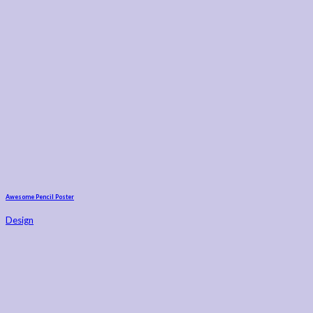
Awesome Pencil Poster
Design