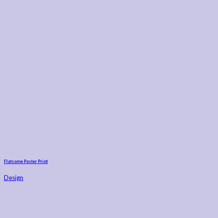
Flatsome Poster Print
Design