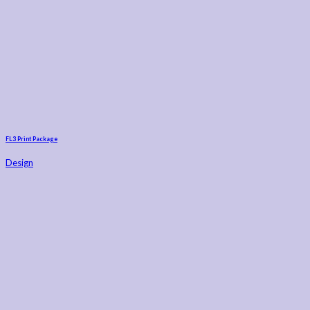
FL3 Print Package
Design