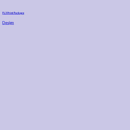
FL3 Print Package
Design