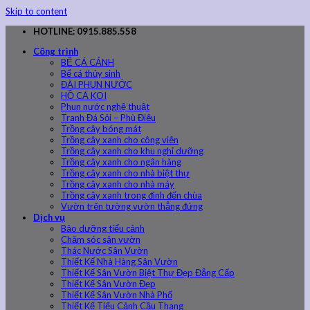
Skip to content
HOTLINE: 0915.885.558
Công trình
BỂ CÁ CẢNH
Bể cá thủy sinh
ĐÀI PHUN NƯỚC
HỒ CÁ KOI
Phun nước nghệ thuật
Tranh Đá Sỏi – Phù Điêu
Trồng cây bóng mát
Trồng cây xanh cho công viên
Trồng cây xanh cho khu nghỉ dưỡng
Trồng cây xanh cho ngân hàng
Trồng cây xanh cho nhà biệt thự
Trồng cây xanh cho nhà máy
Trồng cây xanh trong đình đến chùa
Vườn trên tường vườn thẳng đứng
Dịch vụ
Bảo dưỡng tiểu cảnh
Chăm sóc sân vườn
Thác Nước Sân Vườn
Thiết Kế Nhà Hàng Sân Vườn
Thiết Kế Sân Vườn Biệt Thự Đẹp Đẳng Cấp
Thiết Kế Sân Vườn Đẹp
Thiết Kế Sân Vườn Nhà Phố
Thiết Kế Tiểu Cảnh Cầu Thang