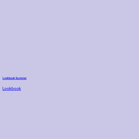
Lookbook Summer
Lookbook