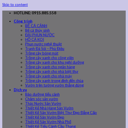
Skip to content
HOTLINE: 0915.885.558
Công trình
BỂ CÁ CẢNH
Bể cá thủy sinh
ĐÀI PHUN NƯỚC
HỒ CÁ KOI
Phun nước nghệ thuật
Tranh Đá Sỏi – Phù Điêu
Trồng cây bóng mát
Trồng cây xanh cho công viên
Trồng cây xanh cho khu nghỉ dưỡng
Trồng cây xanh cho ngân hàng
Trồng cây xanh cho nhà biệt thự
Trồng cây xanh cho nhà máy
Trồng cây xanh trong đình đến chùa
Vườn trên tường vườn thẳng đứng
Dịch vụ
Bảo dưỡng tiểu cảnh
Chăm sóc sân vườn
Thác Nước Sân Vườn
Thiết Kế Nhà Hàng Sân Vườn
Thiết Kế Sân Vườn Biệt Thự Đẹp Đẳng Cấp
Thiết Kế Sân Vườn Đẹp
Thiết Kế Sân Vườn Nhà Phố
Thiết Kế Tiểu Cảnh Cầu Thang