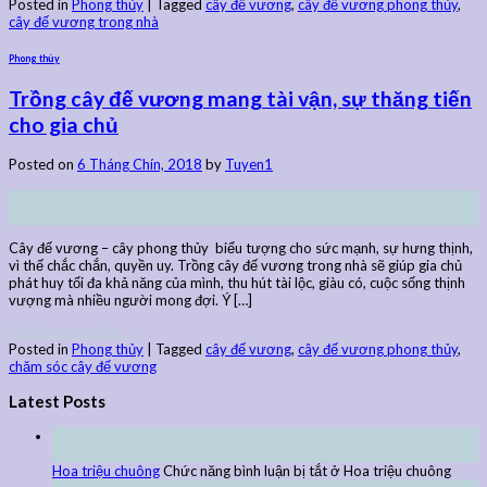
Posted in
Phong thủy
|
Tagged
cây đế vương
,
cây đế vương phong thủy
,
cây đế vương trong nhà
Phong thủy
Trồng cây đế vương mang tài vận, sự thăng tiến
cho gia chủ
Posted on
6 Tháng Chín, 2018
by
Tuyen1
06
Th9
Cây đế vương – cây phong thủy biểu tượng cho sức mạnh, sự hưng thịnh,
vì thế chắc chắn, quyền uy. Trồng cây đế vương trong nhà sẽ giúp gia chủ
phát huy tối đa khả năng của mình, thu hút tài lộc, giàu có, cuộc sống thịnh
vượng mà nhiều người mong đợi. Ý […]
Continue reading
→
Posted in
Phong thủy
|
Tagged
cây đế vương
,
cây đế vương phong thủy
,
chăm sóc cây đế vương
Latest Posts
27
Th9
Hoa triệu chuông
Chức năng bình luận bị tắt
ở Hoa triệu chuông