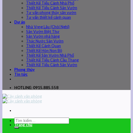
Thiết Kế Tiểu Cảnh Nhà Phố
Thiết Kế Tiểu Cảnh Sân Vườn
Tư vấn phong thủy sân vườn
Tư vấn thiết kế cảnh quan
Dự án
Nhà Vọng Lâu (Chòi Nghỉ)
Sân Vườn Biệt Thự
Sân Vườn nhà hàng
Thác Nước Sân Vườn
Thiết Kế Cảnh Quan
Thiết Kế Hòn Non Bộ
Thiết Kế Sân Vườn Nhà Phố
Thiết Kế Tiểu Cảnh Cầu Thang
Thiết Kế Tiểu Cảnh Sân Vườn
Phong thủy
Tin tức
HOTLINE: 0915.885.558
Trang chủ