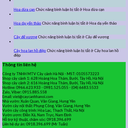
27
Th9
Hoa dừa cạn
Chức năng bình luận bị tắt
ở Hoa dừa cạn
24
Th9
Hoa dạ yến thảo
Chức năng bình luận bị tắt
ở Hoa dạ yến thảo
24
Th9
Cây đế vương
Chức năng bình luận bị tắt
ở Cây đế vương
24
Th9
Cây hoa lan hồ điệp
Chức năng bình luận bị tắt
ở Cây hoa lan hồ
điệp
Thông tin liên hệ
Công ty TNHH MTV Cây cảnh Hà Nội - MST: 0105573223
Shop cây cảnh 1: 628 Hoàng Hoa Thám, Bưởi, Tây Hồ, Hà Nội
Shop cây cảnh 2: 616 Hoàng Hoa Thám, Bưởi, Tây Hồ, Hà Nội
Hotline: 0966.623.933 - 0981.525.055 - (04) 6683.5533
Zalo, Viber: 0915.885.558
Email: viet@caycanhhanoi.com
Nhà vườn: Xuân Quan, Văn Giang, Hưng Yên
Vườn cây nội thất: Phụng Công, Văn Giang, Hưng Yên
Vườn cây công trình: Hòa Lạc, Thạch Thất, Hà Nội
Vườn ươm: Điền Xá, Nam Trực, Nam Định
Hỗ trợ kỹ thuật, chăm sóc: 0918.396.699
Liên hệ dự án: 0918.396.699 (Mr Tuấn)