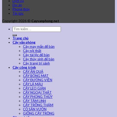
Dịch vụ
Dự án
Phong thủy
Tin tức
Copyright 2026 ©
Cayvanphong.net
Trang chủ
Cây văn phòng
Cây may mắn để bàn
Cây nội thất
Cây tài lộc để bàn
Cây thủy sinh để bàn
Cây trang trí sảnh
Cây công trình
CÂY ĂN QUẢ
CÂY BÓNG MÁT
CÂY ĐƯỜNG VIỀN
CÂY LÁ MÀU
CÂY LEO GIÀN
CÂY NGOẠI THẤT
CÂY PHONG THỦY
CÂY TÂM LINH
CÂY TRỒNG THẢM
CỎ SÂN VƯỜN
GIỐNG CÂY TRỒNG