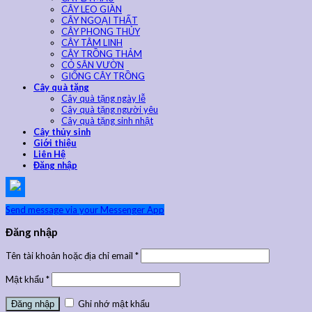
CÂY LEO GIÀN
CÂY NGOẠI THẤT
CÂY PHONG THỦY
CÂY TÂM LINH
CÂY TRỒNG THẢM
CỎ SÂN VƯỜN
GIỐNG CÂY TRỒNG
Cây quà tặng
Cây quà tặng ngày lễ
Cây quà tặng người yêu
Cây quà tặng sinh nhật
Cây thủy sinh
Giới thiệu
Liên Hệ
Đăng nhập
Send message via your Messenger App
Đăng nhập
Tên tài khoản hoặc địa chỉ email
*
Mật khẩu
*
Ghi nhớ mật khẩu