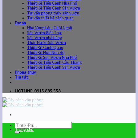
Thiết Kế Tiểu Cảnh Nhà Phố
Thiết Kế Tiểu Cảnh Sân Vườn
Tư vấn phong thủy sân vườn
Tư vấn thiết kế cảnh quan
Dự án
Nhà Vọng Lâu (Chòi Nghỉ)
Sân Vườn Biệt Thự
Sân Vườn nhà hàng
Thác Nước Sân Vườn
Thiết Kế Cảnh Quan
Thiết Kế Hòn Non Bộ
Thiết Kế Sân Vườn Nhà Phố
Thiết Kế Tiểu Cảnh Cầu Thang
Thiết Kế Tiểu Cảnh Sân Vườn
Phong thủy
Tin tức
HOTLINE: 0915.885.558
Trang chủ