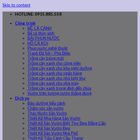
Skip to content
HOTLINE: 0915.885.558
Công trình
BỂ CÁ CẢNH
Bể cá thủy sinh
ĐÀI PHUN NƯỚC
HỒ CÁ KOI
Phun nước nghệ thuật
Tranh Đá Sỏi – Phù Điêu
Trồng cây bóng mát
Trồng cây xanh cho công viên
Trồng cây xanh cho khu nghỉ dưỡng
Trồng cây xanh cho ngân hàng
Trồng cây xanh cho nhà biệt thự
Trồng cây xanh cho nhà máy
Trồng cây xanh trong đình đến chùa
Vườn trên tường vườn thẳng đứng
Dịch vụ
Bảo dưỡng tiểu cảnh
Chăm sóc sân vườn
Thác Nước Sân Vườn
Thiết Kế Nhà Hàng Sân Vườn
Thiết Kế Sân Vườn Biệt Thự Đẹp Đẳng Cấp
Thiết Kế Sân Vườn Đẹp
Thiết Kế Sân Vườn Nhà Phố
Thiết Kế Tiểu Cảnh Cầu Thang