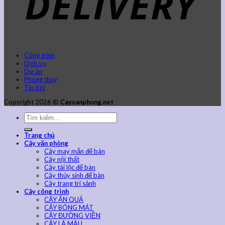
Công trình
Dịch vụ
Dự án
Phong thủy
Tin tức
Copyright 2026 ©
Cayvanphong.net
Trang chủ
Cây văn phòng
Cây may mắn để bàn
Cây nội thất
Cây tài lộc để bàn
Cây thủy sinh để bàn
Cây trang trí sảnh
Cây công trình
CÂY ĂN QUẢ
CÂY BÓNG MÁT
CÂY ĐƯỜNG VIỀN
CÂY LÁ MÀU