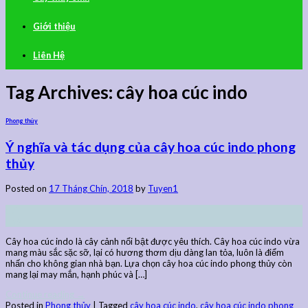
Giới thiệu
Liên Hệ
Tag Archives:
cây hoa cúc indo
Phong thủy
Ý nghĩa và tác dụng của cây hoa cúc indo phong
thủy
Posted on
17 Tháng Chín, 2018
by
Tuyen1
17
Th9
Cây hoa cúc indo là cây cảnh nổi bật được yêu thích. Cây hoa cúc indo vừa
mang màu sắc sặc sỡ, lại có hương thơm dịu dàng lan tỏa, luôn là điểm
nhấn cho không gian nhà bạn. Lựa chọn cây hoa cúc indo phong thủy còn
mang lại may mắn, hạnh phúc và […]
Continue reading
→
Posted in
Phong thủy
|
Tagged
cây hoa cúc indo
,
cây hoa cúc indo phong