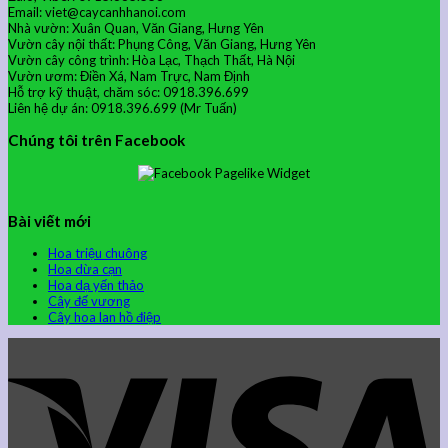
Email: viet@caycanhhanoi.com
Nhà vườn: Xuân Quan, Văn Giang, Hưng Yên
Vườn cây nội thất: Phụng Công, Văn Giang, Hưng Yên
Vườn cây công trình: Hòa Lạc, Thạch Thất, Hà Nội
Vườn ươm: Điền Xá, Nam Trực, Nam Định
Hỗ trợ kỹ thuật, chăm sóc: 0918.396.699
Liên hệ dự án: 0918.396.699 (Mr Tuấn)
Chúng tôi trên Facebook
Bài viết mới
Hoa triệu chuông
Hoa dừa cạn
Hoa dạ yến thảo
Cây đế vương
Cây hoa lan hồ điệp