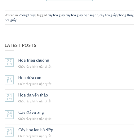
Posted in
Phong thủy
|
Tagged
cây hoa giấy
,
cây hoa giấy hợp mệnh
,
cây hoa giấy phong thủy
,
hoa giấy
LATEST POSTS
Hoa triệu chuông
27
Th9
Chức năng bình luận bị tắt
ở
Hoa
triệu
Hoa dừa cạn
27
chuông
Th9
Chức năng bình luận bị tắt
ở
Hoa
dừa
Hoa dạ yến thảo
24
cạn
Th9
Chức năng bình luận bị tắt
ở
Hoa
dạ
Cây đế vương
24
yến
Th9
Chức năng bình luận bị tắt
thảo
ở
Cây
đế
Cây hoa lan hồ điệp
24
vương
Th9
Chức năng bình luận bị tắt
ở