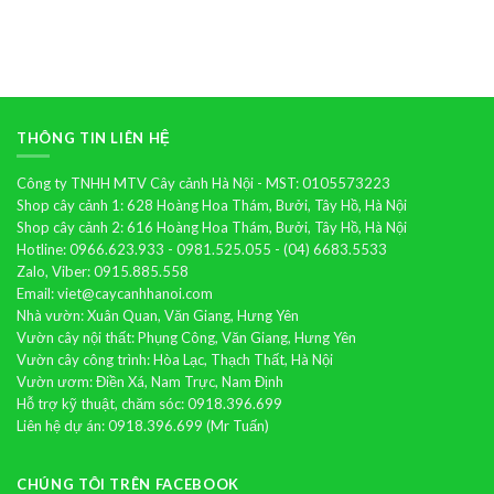
Cây
hoa
lan
hồ
điệp
THÔNG TIN LIÊN HỆ
Công ty TNHH MTV Cây cảnh Hà Nội - MST: 0105573223
Shop cây cảnh 1: 628 Hoàng Hoa Thám, Bưởi, Tây Hồ, Hà Nội
Shop cây cảnh 2: 616 Hoàng Hoa Thám, Bưởi, Tây Hồ, Hà Nội
Hotline: 0966.623.933 - 0981.525.055 - (04) 6683.5533
Zalo, Viber: 0915.885.558
Email: viet@caycanhhanoi.com
Nhà vườn: Xuân Quan, Văn Giang, Hưng Yên
Vườn cây nội thất: Phụng Công, Văn Giang, Hưng Yên
Vườn cây công trình: Hòa Lạc, Thạch Thất, Hà Nội
Vườn ươm: Điền Xá, Nam Trực, Nam Định
Hỗ trợ kỹ thuật, chăm sóc: 0918.396.699
Liên hệ dự án: 0918.396.699 (Mr Tuấn)
CHÚNG TÔI TRÊN FACEBOOK