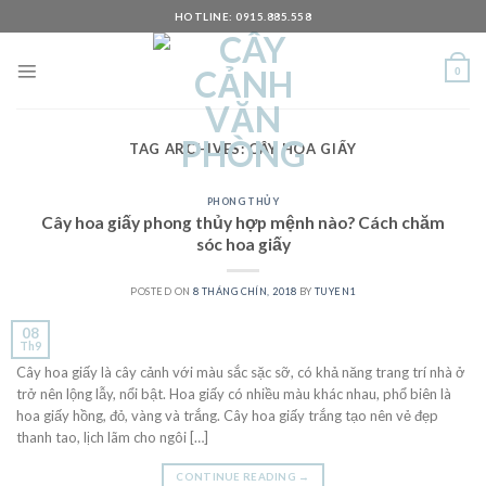
Skip
HOTLINE: 0915.885.558
to
content
0
TAG ARCHIVES:
CÂY HOA GIẤY
PHONG THỦY
Cây hoa giấy phong thủy hợp mệnh nào? Cách chăm
sóc hoa giấy
POSTED ON
8 THÁNG CHÍN, 2018
BY
TUYEN1
08
Th9
Cây hoa giấy là cây cảnh với màu sắc sặc sỡ, có khả năng trang trí nhà ở
trở nên lộng lẫy, nổi bật. Hoa giấy có nhiều màu khác nhau, phổ biên là
hoa giấy hồng, đỏ, vàng và trắng. Cây hoa giấy trắng tạo nên vẻ đẹp
thanh tao, lịch lãm cho ngôi […]
CONTINUE READING
→