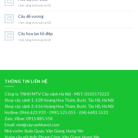
cạn
Th9
Chức năng bình luận bị tắt
ở
Hoa
dạ
Cây đế vương
24
yến
Th9
Chức năng bình luận bị tắt
thảo
ở
Cây
đế
Cây hoa lan hồ điệp
24
vương
Th9
Chức năng bình luận bị tắt
ở
Cây
hoa
lan
hồ
điệp
THÔNG TIN LIÊN HỆ
Công ty TNHH MTV Cây cảnh Hà Nội - MST: 0105573223
Shop cây cảnh 1: 628 Hoàng Hoa Thám, Bưởi, Tây Hồ, Hà Nội
Shop cây cảnh 2: 616 Hoàng Hoa Thám, Bưởi, Tây Hồ, Hà Nội
Hotline: 0966.623.933 - 0981.525.055 - (04) 6683.5533
Zalo, Viber: 0915.885.558
Email: viet@caycanhhanoi.com
Nhà vườn: Xuân Quan, Văn Giang, Hưng Yên
Vườn cây nội thất: Phụng Công, Văn Giang, Hưng Yên