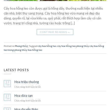
Cây hoa hồng leo còn được gọi là hồng dây, thường xuất hiện tại nhiều
căn nhà, biệt thự sang trọng. Cây hoa hồng leo vừa mang vẻ đẹp dịu
dàng, quyến rũ, lại vừa kiêu sa, quý phái, rất thích hợp làm cây cỏ sân
vườn, trang trí cổng nhà, tường rào hoặc trồng […]
CONTINUE READING
→
Posted in
Phong thủy
|
Tagged
cây hoa hồng leo
,
cây hoa hồng leo phong thủy
,
cây hoa hồng
leo trong phong thủy
,
hoa hồng leo
LATEST POSTS
Hoa triệu chuông
27
Th9
Chức năng bình luận bị tắt
ở
Hoa
triệu
Hoa dừa cạn
27
chuông
Th9
Chức năng bình luận bị tắt
ở
Hoa
dừa
Hoa dạ yến thảo
24