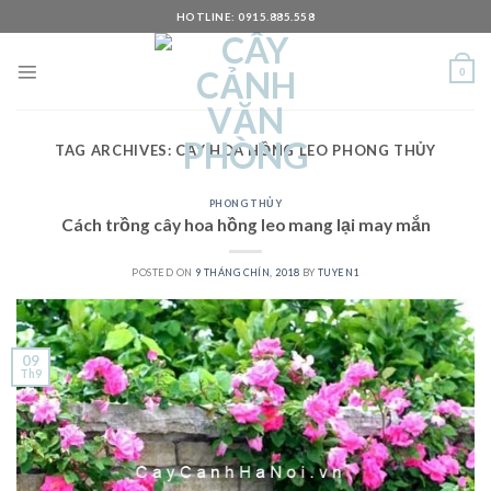
Skip
HOTLINE: 0915.885.558
to
content
0
TAG ARCHIVES:
CÂY HOA HỒNG LEO PHONG THỦY
PHONG THỦY
Cách trồng cây hoa hồng leo mang lại may mắn
POSTED ON
9 THÁNG CHÍN, 2018
BY
TUYEN1
09
Th9