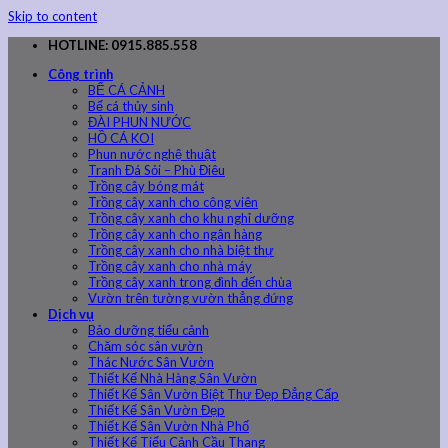
Skip to content
HOTLINE: 0915.885.558
Công trình
BỂ CÁ CẢNH
Bể cá thủy sinh
ĐÀI PHUN NƯỚC
HỒ CÁ KOI
Phun nước nghệ thuật
Tranh Đá Sỏi – Phù Điêu
Trồng cây bóng mát
Trồng cây xanh cho công viên
Trồng cây xanh cho khu nghỉ dưỡng
Trồng cây xanh cho ngân hàng
Trồng cây xanh cho nhà biệt thự
Trồng cây xanh cho nhà máy
Trồng cây xanh trong đình đến chùa
Vườn trên tường vườn thẳng đứng
Dịch vụ
Bảo dưỡng tiểu cảnh
Chăm sóc sân vườn
Thác Nước Sân Vườn
Thiết Kế Nhà Hàng Sân Vườn
Thiết Kế Sân Vườn Biệt Thự Đẹp Đẳng Cấp
Thiết Kế Sân Vườn Đẹp
Thiết Kế Sân Vườn Nhà Phố
Thiết Kế Tiểu Cảnh Cầu Thang