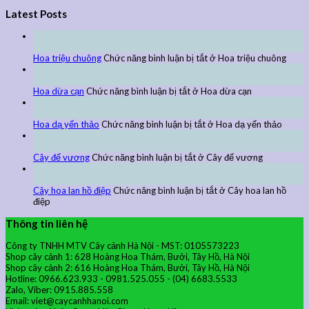
Latest Posts
27
Th9
Hoa triệu chuông
Chức năng bình luận bị tắt
ở Hoa triệu chuông
27
Th9
Hoa dừa cạn
Chức năng bình luận bị tắt
ở Hoa dừa cạn
24
Th9
Hoa dạ yến thảo
Chức năng bình luận bị tắt
ở Hoa dạ yến thảo
24
Th9
Cây đế vương
Chức năng bình luận bị tắt
ở Cây đế vương
24
Th9
Cây hoa lan hồ điệp
Chức năng bình luận bị tắt
ở Cây hoa lan hồ
điệp
Thông tin liên hệ
Công ty TNHH MTV Cây cảnh Hà Nội - MST: 0105573223
Shop cây cảnh 1: 628 Hoàng Hoa Thám, Bưởi, Tây Hồ, Hà Nội
Shop cây cảnh 2: 616 Hoàng Hoa Thám, Bưởi, Tây Hồ, Hà Nội
Hotline: 0966.623.933 - 0981.525.055 - (04) 6683.5533
Zalo, Viber: 0915.885.558
Email: viet@caycanhhanoi.com