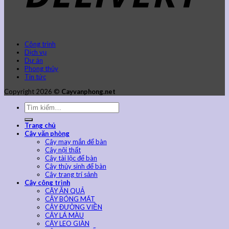
Công trình
Dịch vụ
Dự án
Phong thủy
Tin tức
Copyright 2026 ©
Cayvanphong.net
Trang chủ
Cây văn phòng
Cây may mắn để bàn
Cây nội thất
Cây tài lộc để bàn
Cây thủy sinh để bàn
Cây trang trí sảnh
Cây công trình
CÂY ĂN QUẢ
CÂY BÓNG MÁT
CÂY ĐƯỜNG VIỀN
CÂY LÁ MÀU
CÂY LEO GIÀN