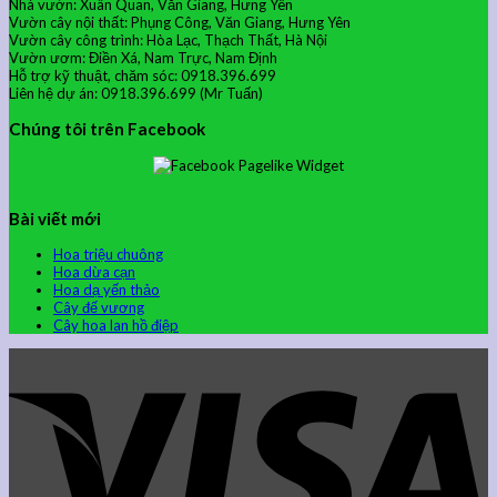
Nhà vườn: Xuân Quan, Văn Giang, Hưng Yên
Vườn cây nội thất: Phụng Công, Văn Giang, Hưng Yên
Vườn cây công trình: Hòa Lạc, Thạch Thất, Hà Nội
Vườn ươm: Điền Xá, Nam Trực, Nam Định
Hỗ trợ kỹ thuật, chăm sóc: 0918.396.699
Liên hệ dự án: 0918.396.699 (Mr Tuấn)
Chúng tôi trên Facebook
Bài viết mới
Hoa triệu chuông
Hoa dừa cạn
Hoa dạ yến thảo
Cây đế vương
Cây hoa lan hồ điệp