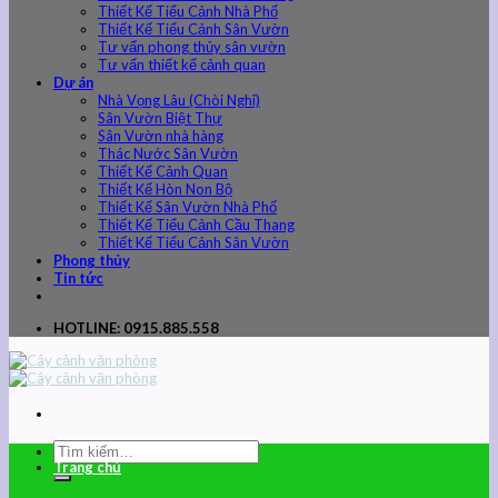
Thiết Kế Tiểu Cảnh Nhà Phố
Thiết Kế Tiểu Cảnh Sân Vườn
Tư vấn phong thủy sân vườn
Tư vấn thiết kế cảnh quan
Dự án
Nhà Vọng Lâu (Chòi Nghỉ)
Sân Vườn Biệt Thự
Sân Vườn nhà hàng
Thác Nước Sân Vườn
Thiết Kế Cảnh Quan
Thiết Kế Hòn Non Bộ
Thiết Kế Sân Vườn Nhà Phố
Thiết Kế Tiểu Cảnh Cầu Thang
Thiết Kế Tiểu Cảnh Sân Vườn
Phong thủy
Tin tức
HOTLINE: 0915.885.558
Trang chủ