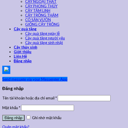
CÂY NGOẠI THẤT
CÂY PHONG THỦY
CÂY TÂM LINH
CÂY TRỒNG THẢM
CỎ SÂN VƯỜN
GIỐNG CÂY TRỒNG
Cây quà tặng
Cây quà tặng ngày lễ
Cây quà tặng người yêu
Cây quà tặng sinh nhật
Cây thủy sinh
Giới thiệu
Liên Hệ
Đăng nhập
Send message via your Messenger App
Đăng nhập
Tên tài khoản hoặc địa chỉ email
*
Mật khẩu
*
Ghi nhớ mật khẩu
Quên mật khẩu?