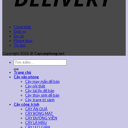
Công trình
Dịch vụ
Dự án
Phong thủy
Tin tức
Copyright 2026 ©
Cayvanphong.net
Trang chủ
Cây văn phòng
Cây may mắn để bàn
Cây nội thất
Cây tài lộc để bàn
Cây thủy sinh để bàn
Cây trang trí sảnh
Cây công trình
CÂY ĂN QUẢ
CÂY BÓNG MÁT
CÂY ĐƯỜNG VIỀN
CÂY LÁ MÀU
CÂY LEO GIÀN