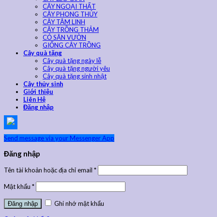
CÂY NGOẠI THẤT
CÂY PHONG THỦY
CÂY TÂM LINH
CÂY TRỒNG THẢM
CỎ SÂN VƯỜN
GIỐNG CÂY TRỒNG
Cây quà tặng
Cây quà tặng ngày lễ
Cây quà tặng người yêu
Cây quà tặng sinh nhật
Cây thủy sinh
Giới thiệu
Liên Hệ
Đăng nhập
Send message via your Messenger App
Đăng nhập
Tên tài khoản hoặc địa chỉ email
*
Mật khẩu
*
Ghi nhớ mật khẩu