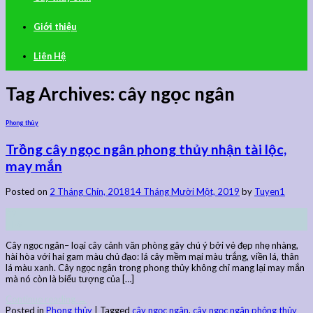
Giới thiệu
Liên Hệ
Tag Archives:
cây ngọc ngân
Phong thủy
Trồng cây ngọc ngân phong thủy nhận tài lộc,
may mắn
Posted on
2 Tháng Chín, 2018
14 Tháng Mười Một, 2019
by
Tuyen1
02
Th9
Cây ngọc ngân– loại cây cảnh văn phòng gây chú ý bởi vẻ đẹp nhẹ nhàng,
hài hòa với hai gam màu chủ đạo: lá cây mềm mại màu trắng, viền lá, thân
lá màu xanh. Cây ngọc ngân trong phong thủy không chỉ mang lại may mắn
mà nó còn là biểu tượng của […]
Continue reading
→
Posted in
Phong thủy
|
Tagged
cây ngọc ngân
,
cây ngọc ngân phỏng thủy