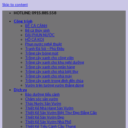
Skip to content
HOTLINE: 0915.885.558
Công trình
BỂ CÁ CẢNH
Bể cá thủy sinh
ĐÀI PHUN NƯỚC
HỒ CÁ KOI
Phun nước nghệ thuật
Tranh Đá Sỏi – Phù Điêu
Trồng cây bóng mát
Trồng cây xanh cho công viên
Trồng cây xanh cho khu nghỉ dưỡng
Trồng cây xanh cho ngân hàng
Trồng cây xanh cho nhà biệt thự
Trồng cây xanh cho nhà máy
Trồng cây xanh trong đình đến chùa
Vườn trên tường vườn thẳng đứng
Dịch vụ
Bảo dưỡng tiểu cảnh
Chăm sóc sân vườn
Thác Nước Sân Vườn
Thiết Kế Nhà Hàng Sân Vườn
Thiết Kế Sân Vườn Biệt Thự Đẹp Đẳng Cấp
Thiết Kế Sân Vườn Đẹp
Thiết Kế Sân Vườn Nhà Phố
Thiết Kế Tiểu Cảnh Cầu Thang