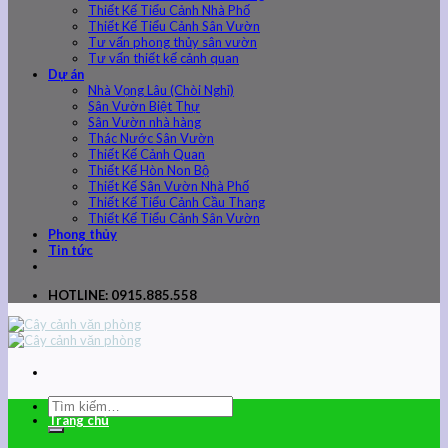
Thiết Kế Tiểu Cảnh Nhà Phố
Thiết Kế Tiểu Cảnh Sân Vườn
Tư vấn phong thủy sân vườn
Tư vấn thiết kế cảnh quan
Dự án
Nhà Vọng Lâu (Chòi Nghỉ)
Sân Vườn Biệt Thự
Sân Vườn nhà hàng
Thác Nước Sân Vườn
Thiết Kế Cảnh Quan
Thiết Kế Hòn Non Bộ
Thiết Kế Sân Vườn Nhà Phố
Thiết Kế Tiểu Cảnh Cầu Thang
Thiết Kế Tiểu Cảnh Sân Vườn
Phong thủy
Tin tức
HOTLINE: 0915.885.558
Trang chủ