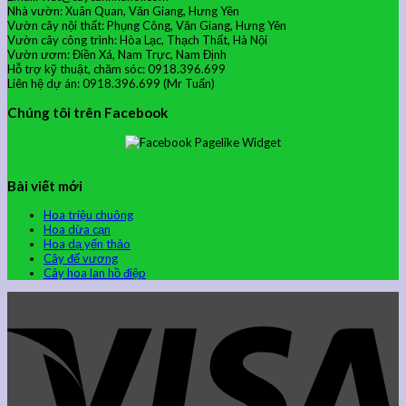
Nhà vườn: Xuân Quan, Văn Giang, Hưng Yên
Vườn cây nội thất: Phụng Công, Văn Giang, Hưng Yên
Vườn cây công trình: Hòa Lạc, Thạch Thất, Hà Nội
Vườn ươm: Điền Xá, Nam Trực, Nam Định
Hỗ trợ kỹ thuật, chăm sóc: 0918.396.699
Liên hệ dự án: 0918.396.699 (Mr Tuấn)
Chúng tôi trên Facebook
Bài viết mới
Hoa triệu chuông
Hoa dừa cạn
Hoa dạ yến thảo
Cây đế vương
Cây hoa lan hồ điệp