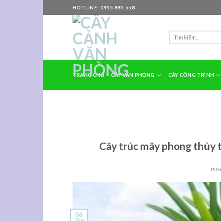
Skip
HOTLINE: 0915.885.558
to
content
TRANG CHỦ
CÂY VĂN PHÒNG
CÂY CÔNG TRÌNH
Cây trúc mây phong thủy tr
POS
06
Th9