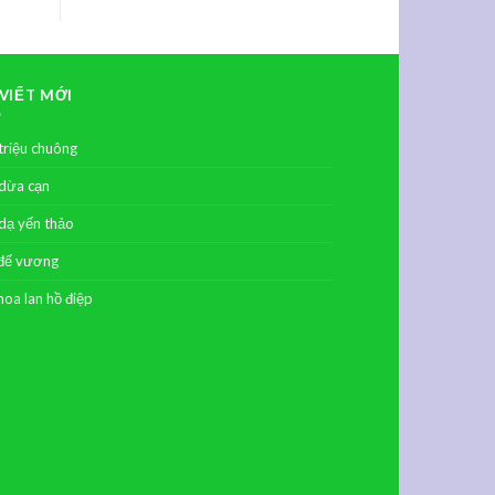
 VIẾT MỚI
triệu chuông
dừa cạn
dạ yến thảo
đế vương
hoa lan hồ điệp