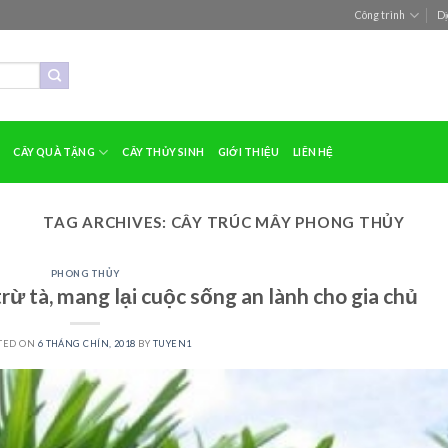
Công trình
Dị
CÂY QUÀ TẶNG
CÂY THỦY SINH
GIỚI THIỆU
LIÊN HỆ
TAG ARCHIVES:
CÂY TRÚC MÂY PHONG THỦY
PHONG THỦY
ừ tà, mang lại cuộc sống an lành cho gia chủ
TED ON
6 THÁNG CHÍN, 2018
BY
TUYEN1