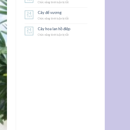
Th9
Chức năng bình luận bị tắt
ở
Hoa
dạ
Cây đế vương
24
yến
Th9
Chức năng bình luận bị tắt
thảo
ở
Cây
đế
Cây hoa lan hồ điệp
24
vương
Th9
Chức năng bình luận bị tắt
ở
Cây
hoa
lan
hồ
điệp