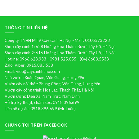
hồ
điệp
THÔNG TIN LIÊN HỆ
Công ty TNHH MTV Cây cảnh Hà Nội - MST: 0105573223
Shop cây cảnh 1: 628 Hoàng Hoa Thám, Bưởi, Tây Hồ, Hà Nội
Shop cây cảnh 2: 616 Hoàng Hoa Thám, Bưởi, Tây Hồ, Hà Nội
Hotline: 0966.623.933 - 0981.525.055 - (04) 6683.5533
Zalo, Viber: 0915.885.558
Email: viet@caycanhhanoi.com
Nhà vườn: Xuân Quan, Văn Giang, Hưng Yên
Vườn cây nội thất: Phụng Công, Văn Giang, Hưng Yên
Vườn cây công trình: Hòa Lạc, Thạch Thất, Hà Nội
Vườn ươm: Điền Xá, Nam Trực, Nam Định
Hỗ trợ kỹ thuật, chăm sóc: 0918.396.699
Liên hệ dự án: 0918.396.699 (Mr Tuấn)
CHÚNG TÔI TRÊN FACEBOOK