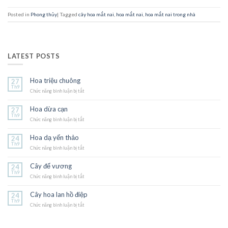
Posted in
Phong thủy
|
Tagged
cây hoa mắt nai
,
hoa mắt nai
,
hoa mắt nai trong nhà
LATEST POSTS
Hoa triệu chuông
27
Th9
Chức năng bình luận bị tắt
ở
Hoa
triệu
Hoa dừa cạn
27
chuông
Th9
Chức năng bình luận bị tắt
ở
Hoa
dừa
Hoa dạ yến thảo
24
cạn
Th9
Chức năng bình luận bị tắt
ở
Hoa
dạ
Cây đế vương
24
yến
Th9
Chức năng bình luận bị tắt
thảo
ở
Cây
đế
Cây hoa lan hồ điệp
24
vương
Th9
Chức năng bình luận bị tắt
ở
Cây
hoa
lan