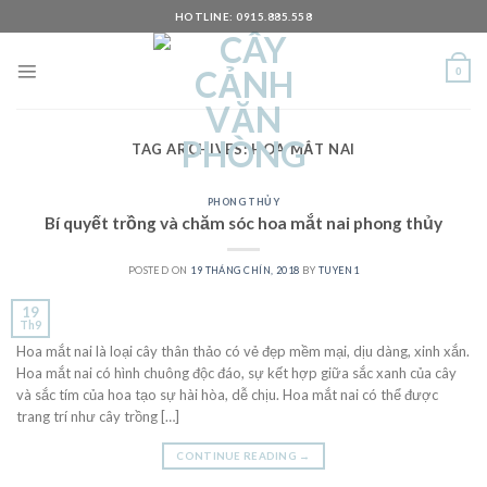
Skip
HOTLINE: 0915.885.558
to
content
0
TAG ARCHIVES:
HOA MẮT NAI
PHONG THỦY
Bí quyết trồng và chăm sóc hoa mắt nai phong thủy
POSTED ON
19 THÁNG CHÍN, 2018
BY
TUYEN1
19
Th9
Hoa mắt nai là loại cây thân thảo có vẻ đẹp mềm mại, dịu dàng, xinh xắn.
Hoa mắt nai có hình chuông độc đáo, sự kết hợp giữa sắc xanh của cây
và sắc tím của hoa tạo sự hài hòa, dễ chịu. Hoa mắt nai có thể được
trang trí như cây trồng […]
CONTINUE READING
→