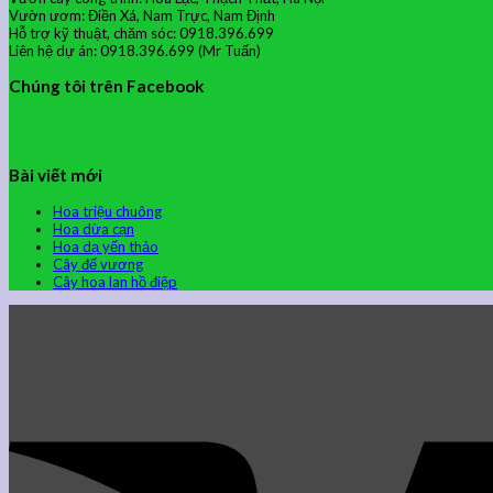
Vườn ươm: Điền Xá, Nam Trực, Nam Định
Hỗ trợ kỹ thuật, chăm sóc: 0918.396.699
Liên hệ dự án: 0918.396.699 (Mr Tuấn)
Chúng tôi trên Facebook
Bài viết mới
Hoa triệu chuông
Hoa dừa cạn
Hoa dạ yến thảo
Cây đế vương
Cây hoa lan hồ điệp