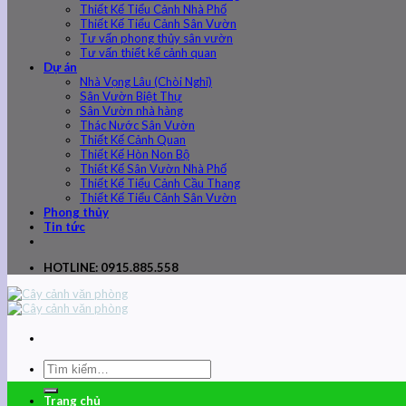
Thiết Kế Tiểu Cảnh Nhà Phố
Thiết Kế Tiểu Cảnh Sân Vườn
Tư vấn phong thủy sân vườn
Tư vấn thiết kế cảnh quan
Dự án
Nhà Vọng Lâu (Chòi Nghỉ)
Sân Vườn Biệt Thự
Sân Vườn nhà hàng
Thác Nước Sân Vườn
Thiết Kế Cảnh Quan
Thiết Kế Hòn Non Bộ
Thiết Kế Sân Vườn Nhà Phố
Thiết Kế Tiểu Cảnh Cầu Thang
Thiết Kế Tiểu Cảnh Sân Vườn
Phong thủy
Tin tức
HOTLINE: 0915.885.558
Trang chủ