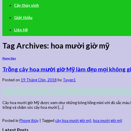
Cây thủy sinh
Giới thiệu
Liên Hệ
Tag Archives:
hoa mười giờ mỹ
Phong thủy
Trồng cây hoa mười giờ Mỹ làm đẹp mọi không g
Posted on
19 Tháng Chín, 2018
by
Tuyen1
19
Th9
Cây hoa mười giờ Mỹ được xem như những bông hồng mini với đủ sắc màu lung
trồng và chăm sóc cây hoa mười […]
Continue reading
→
Posted in
Phong thủy
|
Tagged
cây hoa mười giờ mỹ
,
hoa mười giờ mỹ
Latest Posts