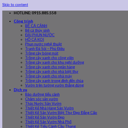
Skip to content
HOTLINE: 0915.885.558
Công trình
BỂ CÁ CẢNH
Bể cá thủy sinh
ĐÀI PHUN NƯỚC
HỒ CÁ KOI
Phun nước nghệ thuật
Tranh Đá Sỏi – Phù Điêu
Trồng cây bóng mát
Trồng cây xanh cho công viên
Trồng cây xanh cho khu nghỉ dưỡng
Trồng cây xanh cho ngân hàng
Trồng cây xanh cho nhà biệt thự
Trồng cây xanh cho nhà máy
Trồng cây xanh trong đình đến chùa
Vườn trên tường vườn thẳng đứng
Dịch vụ
Bảo dưỡng tiểu cảnh
Chăm sóc sân vườn
Thác Nước Sân Vườn
Thiết Kế Nhà Hàng Sân Vườn
Thiết Kế Sân Vườn Biệt Thự Đẹp Đẳng Cấp
Thiết Kế Sân Vườn Đẹp
Thiết Kế Sân Vườn Nhà Phố
Thiết Kế Tiểu Cảnh Cầu Thang