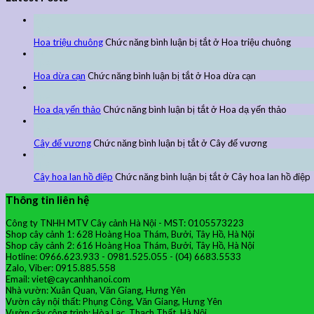
27
Th9
Hoa triệu chuông
Chức năng bình luận bị tắt
ở Hoa triệu chuông
27
Th9
Hoa dừa cạn
Chức năng bình luận bị tắt
ở Hoa dừa cạn
24
Th9
Hoa dạ yến thảo
Chức năng bình luận bị tắt
ở Hoa dạ yến thảo
24
Th9
Cây đế vương
Chức năng bình luận bị tắt
ở Cây đế vương
24
Th9
Cây hoa lan hồ điệp
Chức năng bình luận bị tắt
ở Cây hoa lan hồ điệp
Thông tin liên hệ
Công ty TNHH MTV Cây cảnh Hà Nội - MST: 0105573223
Shop cây cảnh 1: 628 Hoàng Hoa Thám, Bưởi, Tây Hồ, Hà Nội
Shop cây cảnh 2: 616 Hoàng Hoa Thám, Bưởi, Tây Hồ, Hà Nội
Hotline: 0966.623.933 - 0981.525.055 - (04) 6683.5533
Zalo, Viber: 0915.885.558
Email: viet@caycanhhanoi.com
Nhà vườn: Xuân Quan, Văn Giang, Hưng Yên
Vườn cây nội thất: Phụng Công, Văn Giang, Hưng Yên
Vườn cây công trình: Hòa Lạc, Thạch Thất, Hà Nội