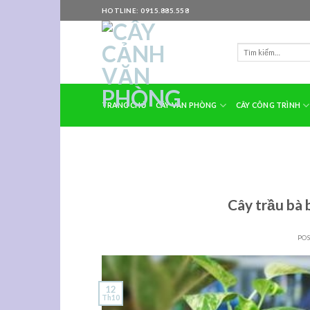
Skip
HOTLINE: 0915.885.558
to
content
TRANG CHỦ
CÂY VĂN PHÒNG
CÂY CÔNG TRÌNH
Cây trầu bà b
PO
12
Th10