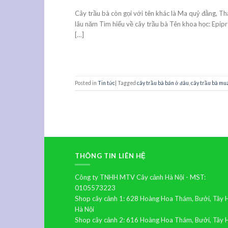
Cây trầu bà còn gọi với tên khác là Ma quỷ đằng, T
lâu năm Tìm hiểu về cây trầu bà Tên khoa học: Epip
[…]
Posted in
Tin tức
|
Tagged
cây trầu bà bán ở đâu
,
cây trầu bà mu
THÔNG TIN LIÊN HỆ
Công ty TNHH MTV Cây cảnh Hà Nội - MST:
0105573223
Shop cây cảnh 1: 628 Hoàng Hoa Thám, Bưởi, Tây 
Hà Nội
Shop cây cảnh 2: 616 Hoàng Hoa Thám, Bưởi, Tây 