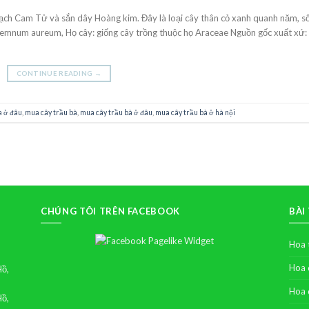
hạch Cam Tử và sắn dây Hoàng kim. Đây là loại cây thân cỏ xanh quanh năm, s
remnum aureum, Họ cây: giống cây trồng thuộc họ Araceae Nguồn gốc xuất xứ:
CONTINUE READING
→
a ở đâu
,
mua cây trầu bà
,
mua cây trầu bà ở đâu
,
mua cây trầu bà ở hà nội
CHÚNG TÔI TRÊN FACEBOOK
BÀI
Hoa 
Hoa 
Hồ,
Hoa 
Hồ,