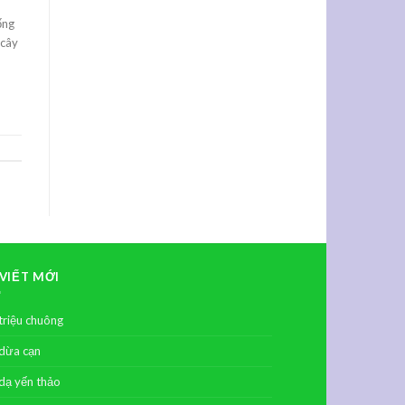
ống
 cây
 VIẾT MỚI
triệu chuông
dừa cạn
dạ yến thảo