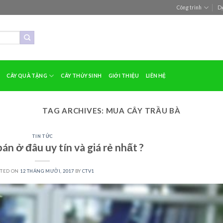
Công trình
Dị
CÂY QUÀ TẶNG
CÂY THỦY SINH
GIỚI THIỆU
LIÊN HỆ
TAG ARCHIVES:
MUA CÂY TRẦU BÀ
TIN TỨC
án ở đâu uy tín và giá rẻ nhất ?
STED ON
12 THÁNG MƯỜI, 2017
BY
CTV1