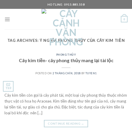
Skip
HOTLINE: 0915.885.558
to
content
0
TAG ARCHIVES:
Ý NGHĨA PHONG THỦY CỦA CÂY KIM TIỀN
PHONG THỦY
Cây kim tiền- cây phong thủy mang lại tài lộc
POSTED ON
2 THÁNG CHÍN, 2018
BY
TUYEN1
02
Th9
Cây kim tiền còn gọi là cây phát tài, một loại cây phong thủy thuộc nhóm
thực vật có hoa họ Araceae. Kim tiền đúng như tên gọi của nó, cây mang
lại tiền tài, sự giàu có cho gia chủ. Đặc biệt, tác dụng của cây kim tiền là
loại bỏ khí độc nên […]
CONTINUE READING
→