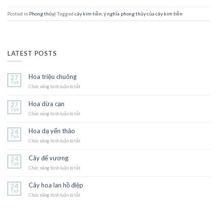
Posted in
Phong thủy
|
Tagged
cây kim tiền
,
ý nghĩa phong thủy của cây kim tiền
LATEST POSTS
Hoa triệu chuông
27
Th9
Chức năng bình luận bị tắt
ở
Hoa
triệu
Hoa dừa cạn
27
chuông
Th9
Chức năng bình luận bị tắt
ở
Hoa
dừa
Hoa dạ yến thảo
24
cạn
Th9
Chức năng bình luận bị tắt
ở
Hoa
dạ
Cây đế vương
24
yến
Th9
Chức năng bình luận bị tắt
thảo
ở
Cây
đế
Cây hoa lan hồ điệp
24
vương
Th9
Chức năng bình luận bị tắt
ở
Cây
hoa
lan