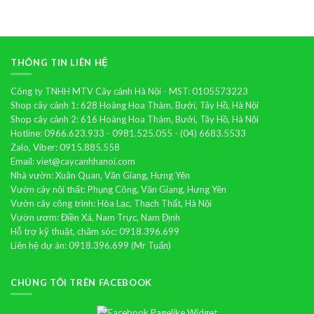
hồ
điệp
THÔNG TIN LIÊN HỆ
Công ty TNHH MTV Cây cảnh Hà Nội - MST: 0105573223
Shop cây cảnh 1: 628 Hoàng Hoa Thám, Bưởi, Tây Hồ, Hà Nội
Shop cây cảnh 2: 616 Hoàng Hoa Thám, Bưởi, Tây Hồ, Hà Nội
Hotline: 0966.623.933 - 0981.525.055 - (04) 6683.5533
Zalo, Viber: 0915.885.558
Email: viet@caycanhhanoi.com
Nhà vườn: Xuân Quan, Văn Giang, Hưng Yên
Vườn cây nội thất: Phụng Công, Văn Giang, Hưng Yên
Vườn cây công trình: Hòa Lạc, Thạch Thất, Hà Nội
Vườn ươm: Điền Xá, Nam Trực, Nam Định
Hỗ trợ kỹ thuật, chăm sóc: 0918.396.699
Liên hệ dự án: 0918.396.699 (Mr Tuấn)
CHÚNG TÔI TRÊN FACEBOOK