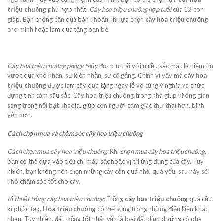
triệu chuông
phù hợp nhất.
Cây hoa triệu chuông hợp tuổi
của 12 con
giáp. Bạn không cần quá băn khoăn khi lựa chọn
cây hoa triệu chuông
cho mình hoặc làm quà tặng bạn bè.
Cây hoa triệu chuông phong thủy
được ưu ái với nhiều sắc màu là niềm tin
vượt qua khó khăn, sự kiên nhẫn, sự cố gắng. Chính vì vậy mà
cây hoa
triệu chuông
được làm cây quà tặng ngày lễ vô cùng ý nghĩa và chứa
đựng tình cảm sâu sắc. Cây hoa triệu chuông trong nhà giúp không gian
sang trọng nổi bật khác lạ, giúp con người cảm giác thư thái hơn, bình
yên hơn.
Cách chọn mua và chăm sóc cây hoa triệu chuông
Cách chọn mua cây hoa triệu chuông
: Khi
chọn mua cây hoa triệu chuông
,
bạn có thể dựa vào tiêu chí màu sắc hoặc vị trí ứng dụng của cây. Tuy
nhiên, bạn không nên chọn những cây còn quá nhỏ, quá yếu, sau này sẽ
khó chăm sóc tốt cho cây.
Kĩ thuật trồng cây hoa triệu chuông
: Trồng
cây hoa triệu chuông
quá cầu
kì phức tạp.
Hoa triệu chuông
có thể sống trong những điều kiện khác
nhau. Tuy nhiên, đất trồng tốt nhất vẫn là loại đất dinh dưỡng có pha