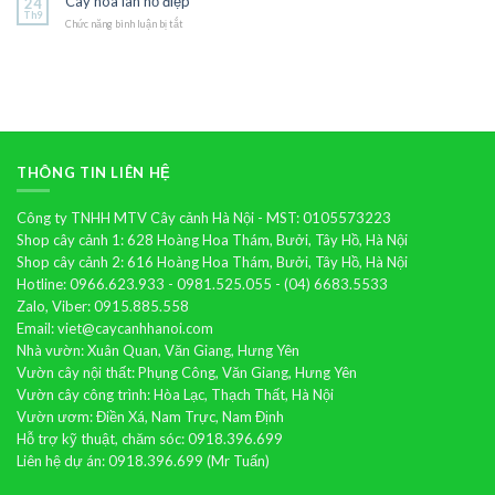
Cây hoa lan hồ điệp
24
vương
Th9
Chức năng bình luận bị tắt
ở
Cây
hoa
lan
hồ
điệp
THÔNG TIN LIÊN HỆ
Công ty TNHH MTV Cây cảnh Hà Nội - MST: 0105573223
Shop cây cảnh 1: 628 Hoàng Hoa Thám, Bưởi, Tây Hồ, Hà Nội
Shop cây cảnh 2: 616 Hoàng Hoa Thám, Bưởi, Tây Hồ, Hà Nội
Hotline: 0966.623.933 - 0981.525.055 - (04) 6683.5533
Zalo, Viber: 0915.885.558
Email: viet@caycanhhanoi.com
Nhà vườn: Xuân Quan, Văn Giang, Hưng Yên
Vườn cây nội thất: Phụng Công, Văn Giang, Hưng Yên
Vườn cây công trình: Hòa Lạc, Thạch Thất, Hà Nội
Vườn ươm: Điền Xá, Nam Trực, Nam Định
Hỗ trợ kỹ thuật, chăm sóc: 0918.396.699
Liên hệ dự án: 0918.396.699 (Mr Tuấn)