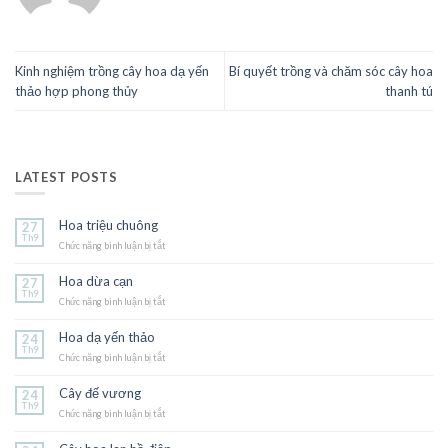
Kinh nghiệm trồng cây hoa dạ yến
Bí quyết trồng và chăm sóc cây hoa
thảo hợp phong thủy
thanh tú
LATEST POSTS
Hoa triệu chuông
27
Th9
Chức năng bình luận bị tắt
ở
Hoa
triệu
Hoa dừa cạn
27
chuông
Th9
Chức năng bình luận bị tắt
ở
Hoa
dừa
Hoa dạ yến thảo
24
cạn
Th9
Chức năng bình luận bị tắt
ở
Hoa
dạ
Cây đế vương
24
yến
Th9
Chức năng bình luận bị tắt
thảo
ở
Cây
đế