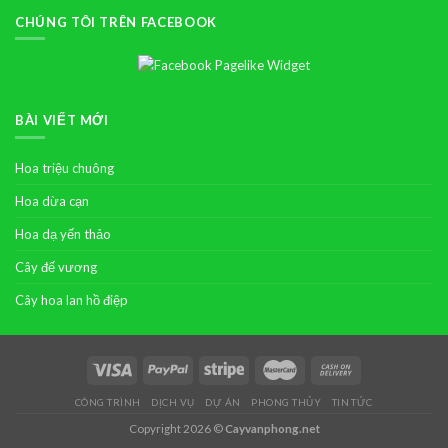
CHÚNG TÔI TRÊN FACEBOOK
BÀI VIẾT MỚI
Hoa triệu chuông
Hoa dừa cạn
Hoa dạ yến thảo
Cây đế vương
Cây hoa lan hồ điệp
CÔNG TRÌNH
DỊCH VỤ
DỰ ÁN
PHONG THỦY
TIN TỨC
Copyright 2026 ©
Cayvanphong.net