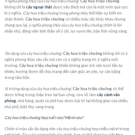
Ý nghĩa phong thủy của cây hoa triệu chuông
:
Cây hoa triệu chuông
không chỉ là
cây ngoại thất
được yêu thích mà còn là một món quà cực
kì ý nghĩa.
Cây hoa triệu chuông trong phong thủy
thể hiện sự biết ơn
chân thành.
Cây hoa triệu chuông
có nhiều màu sắc khác nhau nhưng
chung quy lại,
ý nghĩa phong thủy của cây hoa triệu chuông
chính là lời
nhắn nhủ, động viên tinh thần về ý chí, sự vươn lên, bản lĩnh vững vàng.
Tác dụng của cây hoa triệu chuông
:
Cây hoa triệu chuông
không chỉ có ý
nghĩa phong thủy sâu sắc mà còn có ý nghĩa trang trí, ý nghĩa môi
trường.
Cây hoa triệu chuông
khiến không gian trở nên tươi tắn tự
nhiên, hương thơm dễ chịu mang đến cảm giác an yên, sự cân bằng
trong tâm hồn.
Vị trí ứng dụng của cây hoa triệu chuông
:
Cây hoa triệu chuông
có thể
được trồng trong chậu treo tại ban công, cửa sổ, làm
cây cảnh văn
phòng
, nhà hàng, quán cà phê hay được bài trí tại không gian của nhiều
nhà phố, biệt thự sang trọng.
Cây hoa triệu chuông hợp tuổi nào? Mệnh nào?
Chính vì màu sắc đa dạng nên
cây hoa triệu chuông hợp nhiều mệnh
trong
ngũ hành. Tùy vào cung mệnh của mình, bạn có thể chọn lựa
cây hoa