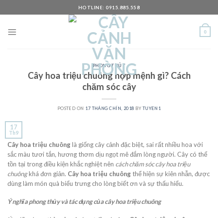
Skip
HOTLINE: 0915.885.558
to
content
0
PHONG THỦY
Cây hoa triệu chuông hợp mệnh gì? Cách
chăm sóc cây
POSTED ON
17 THÁNG CHÍN, 2018
BY
TUYEN1
17
Th9
Cây hoa triệu chuông
là giống cây cảnh đặc biệt, sai rất nhiều hoa với
sắc màu tươi tắn, hương thơm dịu ngọt mê đắm lòng người. Cây có thể
tồn tại trong điều kiện khắc nghiệt nên
cách chăm sóc cây hoa triệu
chuông
khá đơn giản.
Cây hoa triệu chuông
thể hiện sự kiên nhẫn, được
dùng làm món quà biểu trưng cho lòng biết ơn và sự thấu hiểu.
Ý nghĩa phong thủy và tác dụng của cây hoa triệu chuông