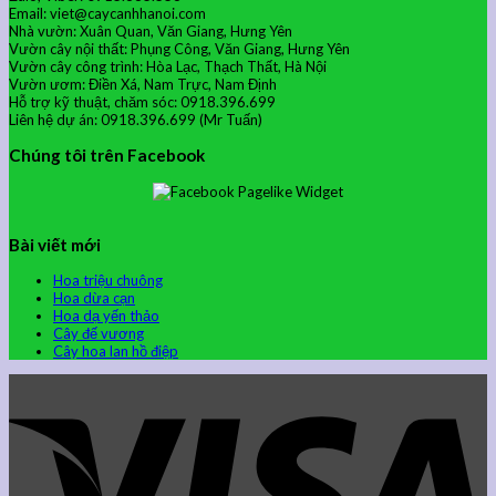
Email: viet@caycanhhanoi.com
Nhà vườn: Xuân Quan, Văn Giang, Hưng Yên
Vườn cây nội thất: Phụng Công, Văn Giang, Hưng Yên
Vườn cây công trình: Hòa Lạc, Thạch Thất, Hà Nội
Vườn ươm: Điền Xá, Nam Trực, Nam Định
Hỗ trợ kỹ thuật, chăm sóc: 0918.396.699
Liên hệ dự án: 0918.396.699 (Mr Tuấn)
Chúng tôi trên Facebook
Bài viết mới
Hoa triệu chuông
Hoa dừa cạn
Hoa dạ yến thảo
Cây đế vương
Cây hoa lan hồ điệp