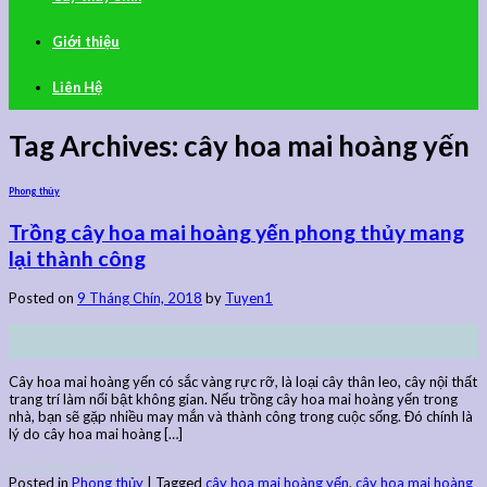
Giới thiệu
Liên Hệ
Tag Archives:
cây hoa mai hoàng yến
Phong thủy
Trồng cây hoa mai hoàng yến phong thủy mang
lại thành công
Posted on
9 Tháng Chín, 2018
by
Tuyen1
09
Th9
Cây hoa mai hoàng yến có sắc vàng rực rỡ, là loại cây thân leo, cây nội thất
trang trí làm nổi bật không gian. Nếu trồng cây hoa mai hoàng yến trong
nhà, bạn sẽ gặp nhiều may mắn và thành công trong cuộc sống. Đó chính là
lý do cây hoa mai hoàng […]
Continue reading
→
Posted in
Phong thủy
|
Tagged
cây hoa mai hoàng yến
,
cây hoa mai hoàng