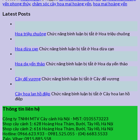
yến phong thủy
,
chăm sóc cây hoa mai hoàng yến
,
hoa mai hoàng yến
Latest Posts
27
Th9
Hoa triệu chuông
Chức năng bình luận bị tắt
ở Hoa triệu chuông
27
Th9
Hoa dừa cạn
Chức năng bình luận bị tắt
ở Hoa dừa cạn
24
Th9
Hoa dạ yến thảo
Chức năng bình luận bị tắt
ở Hoa dạ yến thảo
24
Th9
Cây đế vương
Chức năng bình luận bị tắt
ở Cây đế vương
24
Th9
Cây hoa lan hồ điệp
Chức năng bình luận bị tắt
ở Cây hoa lan hồ
điệp
Thông tin liên hệ
Công ty TNHH MTV Cây cảnh Hà Nội - MST: 0105573223
Shop cây cảnh 1: 628 Hoàng Hoa Thám, Bưởi, Tây Hồ, Hà Nội
Shop cây cảnh 2: 616 Hoàng Hoa Thám, Bưởi, Tây Hồ, Hà Nội
Hotline: 0966.623.933 - 0981.525.055 - (04) 6683.5533
Zalo, Viber: 0915.885.558