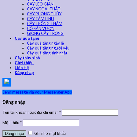
CÂY LEO GIÀN
CÂY NGOẠI THẤT
CÂY PHONG THỦY
CÂY TÂM LINH
CÂY TRỒNG THẢM
CỎ SÂN VƯỜN
GIỐNG CÂY TRỒNG
Cây quà tặng
Cây quà tặng ngày lễ
Cây quà tặng người yêu
Cây quà tặng sinh nhật
Cây thủy sinh
Giới thiệu
Liên Hệ
Đăng nhập
Send message via your Messenger App
Đăng nhập
Tên tài khoản hoặc địa chỉ email
*
Mật khẩu
*
Ghi nhớ mật khẩu