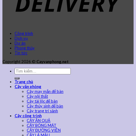
Công trình
Dịch vụ
Dự án
Phong thủy
Tin tức
Copyright 2026 ©
Cayvanphong.net
Trang chủ
Cây văn phòng
Cây may mắn để bàn
Cây nội thất
Cây tài lộc để bàn
Cây thủy sinh để bàn
Cây trang trí sảnh
Cây công trình
CÂY ĂN QUẢ
CÂY BÓNG MÁT
CÂY ĐƯỜNG VIỀN
CÂY LÁ MÀU