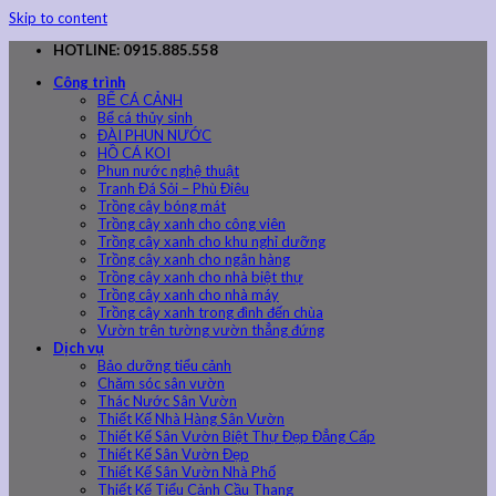
Skip to content
HOTLINE: 0915.885.558
Công trình
BỂ CÁ CẢNH
Bể cá thủy sinh
ĐÀI PHUN NƯỚC
HỒ CÁ KOI
Phun nước nghệ thuật
Tranh Đá Sỏi – Phù Điêu
Trồng cây bóng mát
Trồng cây xanh cho công viên
Trồng cây xanh cho khu nghỉ dưỡng
Trồng cây xanh cho ngân hàng
Trồng cây xanh cho nhà biệt thự
Trồng cây xanh cho nhà máy
Trồng cây xanh trong đình đến chùa
Vườn trên tường vườn thẳng đứng
Dịch vụ
Bảo dưỡng tiểu cảnh
Chăm sóc sân vườn
Thác Nước Sân Vườn
Thiết Kế Nhà Hàng Sân Vườn
Thiết Kế Sân Vườn Biệt Thự Đẹp Đẳng Cấp
Thiết Kế Sân Vườn Đẹp
Thiết Kế Sân Vườn Nhà Phố
Thiết Kế Tiểu Cảnh Cầu Thang