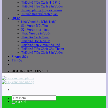
Thiết Kế Tiểu Cảnh Nhà Phố
Thiết Kế Tiểu Cảnh Sân Vườn
Tư vấn phong thủy sân vườn
Tư vấn thiết kế cảnh quan
Dự án
Nhà Vọng Lâu (Chòi Nghỉ)
Sân Vườn Biệt Thự
Sân Vườn nhà hàng
Thác Nước Sân Vườn
Thiết Kế Cảnh Quan
Thiết Kế Hòn Non Bộ
Thiết Kế Sân Vườn Nhà Phố
Thiết Kế Tiểu Cảnh Cầu Thang
Thiết Kế Tiểu Cảnh Sân Vườn
Phong thủy
Tin tức
HOTLINE: 0915.885.558
Trang chủ