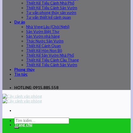
Thiết Kế Tiểu Cảnh Nhà Phố
Thiết Kế Tiểu Cảnh Sân Vườn
Tư vấn phong thủy sân vườn
Tư vấn thiết kế cảnh quan
Dự án
Nhà Vọng Lâu (Chòi Nghỉ)
Sân Vườn Biệt Thự
Sân Vườn nhà hàng
Thác Nước Sân Vườn
Thiết Kế Cảnh Quan
Thiết Kế Hòn Non Bộ
Thiết Kế Sân Vườn Nhà Phố
Thiết Kế Tiểu Cảnh Cầu Thang
Thiết Kế Tiểu Cảnh Sân Vườn
Phong thủy
Tin tức
HOTLINE: 0915.885.558
Trang chủ