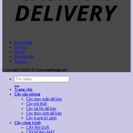
Công trình
Dịch vụ
Dự án
Phong thủy
Tin tức
Copyright 2026 ©
Cayvanphong.net
Trang chủ
Cây văn phòng
Cây may mắn để bàn
Cây nội thất
Cây tài lộc để bàn
Cây thủy sinh để bàn
Cây trang trí sảnh
Cây công trình
CÂY ĂN QUẢ
CÂY BÓNG MÁT