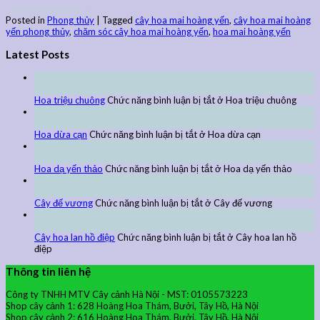
Continue reading
→
Posted in
Phong thủy
|
Tagged
cây hoa mai hoàng yến
,
cây hoa mai hoàng
yến phong thủy
,
chăm sóc cây hoa mai hoàng yến
,
hoa mai hoàng yến
Latest Posts
27
Th9
Hoa triệu chuông
Chức năng bình luận bị tắt
ở Hoa triệu chuông
27
Th9
Hoa dừa cạn
Chức năng bình luận bị tắt
ở Hoa dừa cạn
24
Th9
Hoa dạ yến thảo
Chức năng bình luận bị tắt
ở Hoa dạ yến thảo
24
Th9
Cây đế vương
Chức năng bình luận bị tắt
ở Cây đế vương
24
Th9
Cây hoa lan hồ điệp
Chức năng bình luận bị tắt
ở Cây hoa lan hồ
điệp
Thông tin liên hệ
Công ty TNHH MTV Cây cảnh Hà Nội - MST: 0105573223
Shop cây cảnh 1: 628 Hoàng Hoa Thám, Bưởi, Tây Hồ, Hà Nội
Shop cây cảnh 2: 616 Hoàng Hoa Thám, Bưởi, Tây Hồ, Hà Nội