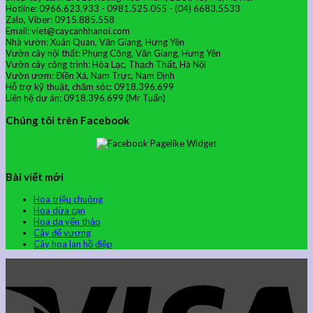
Hotline: 0966.623.933 - 0981.525.055 - (04) 6683.5533
Zalo, Viber: 0915.885.558
Email: viet@caycanhhanoi.com
Nhà vườn: Xuân Quan, Văn Giang, Hưng Yên
Vườn cây nội thất: Phụng Công, Văn Giang, Hưng Yên
Vườn cây công trình: Hòa Lạc, Thạch Thất, Hà Nội
Vườn ươm: Điền Xá, Nam Trực, Nam Định
Hỗ trợ kỹ thuật, chăm sóc: 0918.396.699
Liên hệ dự án: 0918.396.699 (Mr Tuấn)
Chúng tôi trên Facebook
Bài viết mới
Hoa triệu chuông
Hoa dừa cạn
Hoa dạ yến thảo
Cây đế vương
Cây hoa lan hồ điệp