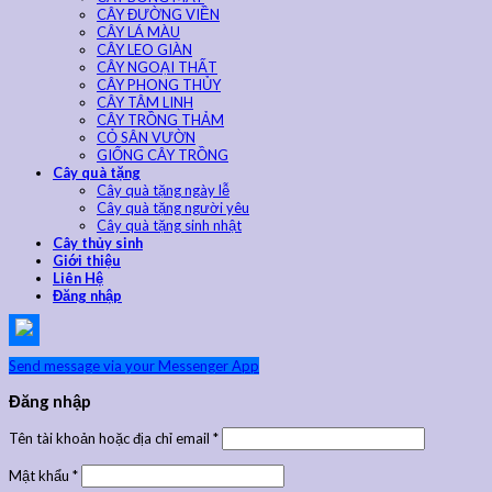
CÂY ĐƯỜNG VIỀN
CÂY LÁ MÀU
CÂY LEO GIÀN
CÂY NGOẠI THẤT
CÂY PHONG THỦY
CÂY TÂM LINH
CÂY TRỒNG THẢM
CỎ SÂN VƯỜN
GIỐNG CÂY TRỒNG
Cây quà tặng
Cây quà tặng ngày lễ
Cây quà tặng người yêu
Cây quà tặng sinh nhật
Cây thủy sinh
Giới thiệu
Liên Hệ
Đăng nhập
Send message via your Messenger App
Đăng nhập
Tên tài khoản hoặc địa chỉ email
*
Mật khẩu
*