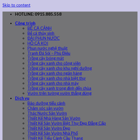
Skip to content
HOTLINE: 0915.885.558
Công trình
BỂ CÁ CẢNH
Bể cá thủy sinh
ĐÀI PHUN NƯỚC
HỒ CÁ KOI
Phun nước nghệ thuật
Tranh Đá Sỏi – Phù Điêu
Trồng cây bóng mát
Trồng cây xanh cho công viên
Trồng cây xanh cho khu nghỉ dưỡng
Trồng cây xanh cho ngân hàng
Trồng cây xanh cho nhà biệt thự
Trồng cây xanh cho nhà máy
Trồng cây xanh trong đình đến chùa
Vườn trên tường vườn thẳng đứng
Dịch vụ
Bảo dưỡng tiểu cảnh
Chăm sóc sân vườn
Thác Nước Sân Vườn
Thiết Kế Nhà Hàng Sân Vườn
Thiết Kế Sân Vườn Biệt Thự Đẹp Đẳng Cấp
Thiết Kế Sân Vườn Đẹp
Thiết Kế Sân Vườn Nhà Phố
Thiết Kế Tiểu Cảnh Cầu Thang