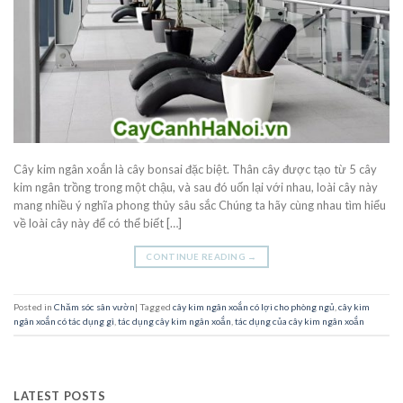
Cây kim ngân xoắn là cây bonsai đặc biệt. Thân cây được tạo từ 5 cây
kim ngân trồng trong một chậu, và sau đó uốn lại với nhau, loài cây này
mang nhiều ý nghĩa phong thủy sâu sắc Chúng ta hãy cùng nhau tìm hiểu
về loài cây này để có thể biết […]
CONTINUE READING
→
Posted in
Chăm sóc sân vườn
|
Tagged
cây kim ngân xoắn có lợi cho phòng ngủ
,
cây kim
ngân xoắn có tác dụng gì
,
tác dụng cây kim ngân xoắn
,
tác dụng của cây kim ngân xoắn
LATEST POSTS