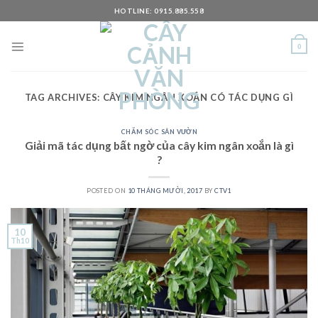
Skip
HOTLINE: 0915.885.558
to
content
0
TAG ARCHIVES:
CÂY KIM NGÂN XOẮN CÓ TÁC DỤNG GÌ
CHĂM SÓC SÂN VƯỜN
Giải mã tác dụng bất ngờ của cây kim ngân xoắn là gì
?
POSTED ON
10 THÁNG MƯỜI, 2017
BY
CTV1
10
Th10