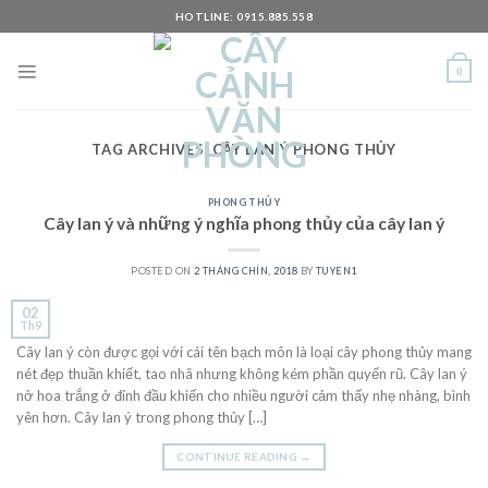
Skip
HOTLINE: 0915.885.558
to
content
0
TAG ARCHIVES:
CÂY LAN Ý PHONG THỦY
PHONG THỦY
Cây lan ý và những ý nghĩa phong thủy của cây lan ý
POSTED ON
2 THÁNG CHÍN, 2018
BY
TUYEN1
02
Th9
Cây lan ý còn được gọi với cái tên bạch môn là loại cây phong thủy mang
nét đẹp thuần khiết, tao nhã nhưng không kém phần quyến rũ. Cây lan ý
nở hoa trắng ở đỉnh đầu khiến cho nhiều người cảm thấy nhẹ nhàng, bình
yên hơn. Cây lan ý trong phong thủy […]
CONTINUE READING
→