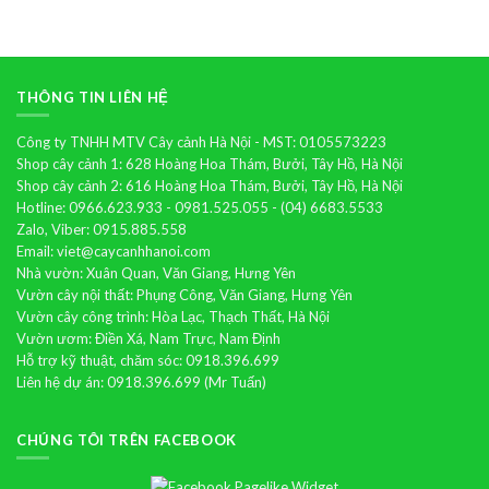
hồ
điệp
THÔNG TIN LIÊN HỆ
Công ty TNHH MTV Cây cảnh Hà Nội - MST: 0105573223
Shop cây cảnh 1: 628 Hoàng Hoa Thám, Bưởi, Tây Hồ, Hà Nội
Shop cây cảnh 2: 616 Hoàng Hoa Thám, Bưởi, Tây Hồ, Hà Nội
Hotline: 0966.623.933 - 0981.525.055 - (04) 6683.5533
Zalo, Viber: 0915.885.558
Email: viet@caycanhhanoi.com
Nhà vườn: Xuân Quan, Văn Giang, Hưng Yên
Vườn cây nội thất: Phụng Công, Văn Giang, Hưng Yên
Vườn cây công trình: Hòa Lạc, Thạch Thất, Hà Nội
Vườn ươm: Điền Xá, Nam Trực, Nam Định
Hỗ trợ kỹ thuật, chăm sóc: 0918.396.699
Liên hệ dự án: 0918.396.699 (Mr Tuấn)
CHÚNG TÔI TRÊN FACEBOOK