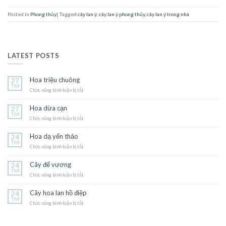
Posted in
Phong thủy
|
Tagged
cây lan ý
,
cây lan ý phong thủy
,
cây lan ý trong nhà
LATEST POSTS
Hoa triệu chuông
27
Th9
Chức năng bình luận bị tắt
ở
Hoa
triệu
Hoa dừa cạn
27
chuông
Th9
Chức năng bình luận bị tắt
ở
Hoa
dừa
Hoa dạ yến thảo
24
cạn
Th9
Chức năng bình luận bị tắt
ở
Hoa
dạ
Cây đế vương
24
yến
Th9
Chức năng bình luận bị tắt
thảo
ở
Cây
đế
Cây hoa lan hồ điệp
24
vương
Th9
Chức năng bình luận bị tắt
ở
Cây
hoa
lan