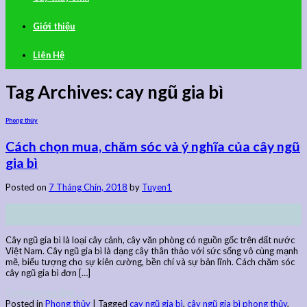
Giới thiệu
Liên Hệ
Tag Archives:
cay ngũ gia bì
Phong thủy
Cách chọn mua, chăm sóc và ý nghĩa của cây ngũ
gia bì
Posted on
7 Tháng Chín, 2018
by
Tuyen1
07
Th9
Cây ngũ gia bì là loại cây cảnh, cây văn phòng có nguồn gốc trên đất nước
Việt Nam. Cây ngũ gia bì là dạng cây thân thảo với sức sống vô cùng mạnh
mẽ, biểu tượng cho sự kiên cường, bền chí và sự bản lĩnh. Cách chăm sóc
cây ngũ gia bì đơn […]
Continue reading
→
Posted in
Phong thủy
|
Tagged
cay ngũ gia bì
,
cây ngũ gia bì phong thủy
,