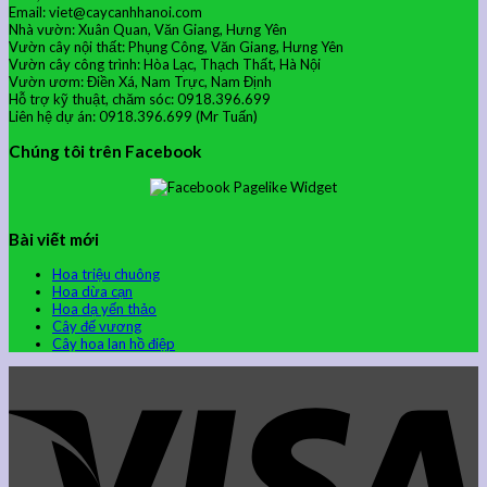
Email: viet@caycanhhanoi.com
Nhà vườn: Xuân Quan, Văn Giang, Hưng Yên
Vườn cây nội thất: Phụng Công, Văn Giang, Hưng Yên
Vườn cây công trình: Hòa Lạc, Thạch Thất, Hà Nội
Vườn ươm: Điền Xá, Nam Trực, Nam Định
Hỗ trợ kỹ thuật, chăm sóc: 0918.396.699
Liên hệ dự án: 0918.396.699 (Mr Tuấn)
Chúng tôi trên Facebook
Bài viết mới
Hoa triệu chuông
Hoa dừa cạn
Hoa dạ yến thảo
Cây đế vương
Cây hoa lan hồ điệp