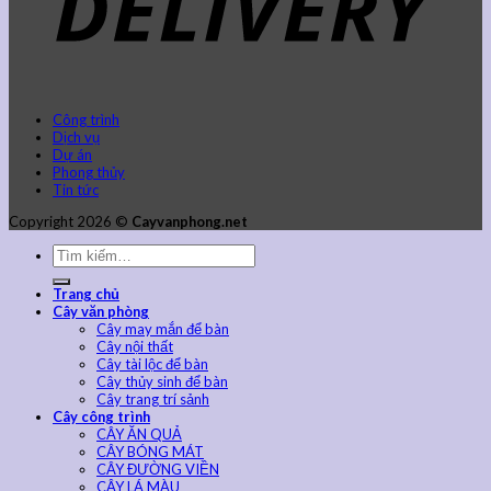
Công trình
Dịch vụ
Dự án
Phong thủy
Tin tức
Copyright 2026 ©
Cayvanphong.net
Trang chủ
Cây văn phòng
Cây may mắn để bàn
Cây nội thất
Cây tài lộc để bàn
Cây thủy sinh để bàn
Cây trang trí sảnh
Cây công trình
CÂY ĂN QUẢ
CÂY BÓNG MÁT
CÂY ĐƯỜNG VIỀN
CÂY LÁ MÀU