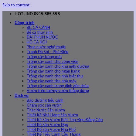
Skip to content
HOTLINE: 0915.885.558
Công trình
BỂ CÁ CẢNH
Bể cá thủy sinh
ĐÀI PHUN NƯỚC
HỒ CÁ KOI
Phun nước nghệ thuật
Tranh Đá Sỏi – Phù Điêu
Trồng cây bóng mát
Trồng cây xanh cho công viên
Trồng cây xanh cho khu nghỉ dưỡng
Trồng cây xanh cho ngân hàng
Trồng cây xanh cho nhà biệt thự
Trồng cây xanh cho nhà máy
Trồng cây xanh trong đình đến chùa
Vườn trên tường vườn thẳng đứng
Dịch vụ
Bảo dưỡng tiểu cảnh
Chăm sóc sân vườn
Thác Nước Sân Vườn
Thiết Kế Nhà Hàng Sân Vườn
Thiết Kế Sân Vườn Biệt Thự Đẹp Đẳng Cấp
Thiết Kế Sân Vườn Đẹp
Thiết Kế Sân Vườn Nhà Phố
Thiết Kế Tiểu Cảnh Cầu Thang