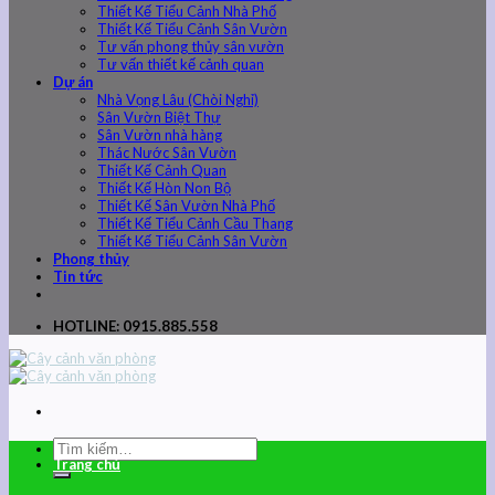
Thiết Kế Tiểu Cảnh Nhà Phố
Thiết Kế Tiểu Cảnh Sân Vườn
Tư vấn phong thủy sân vườn
Tư vấn thiết kế cảnh quan
Dự án
Nhà Vọng Lâu (Chòi Nghỉ)
Sân Vườn Biệt Thự
Sân Vườn nhà hàng
Thác Nước Sân Vườn
Thiết Kế Cảnh Quan
Thiết Kế Hòn Non Bộ
Thiết Kế Sân Vườn Nhà Phố
Thiết Kế Tiểu Cảnh Cầu Thang
Thiết Kế Tiểu Cảnh Sân Vườn
Phong thủy
Tin tức
HOTLINE: 0915.885.558
Trang chủ