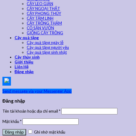
CÂY LEO GIÀN
CÂY NGOẠI THẤT
CÂY PHONG THỦY
CÂY TÂM LINH
CÂY TRỒNG THẢM
CỎ SÂN VƯỜN
GIỐNG CÂY TRỒNG
Cây quà tặng
Cây quà tặng ngày lễ
Cây quà tặng người yêu
Cây quà tặng sinh nhật
Cây thủy sinh
Giới thiệu
Liên Hệ
Đăng nhập
Send message via your Messenger App
Đăng nhập
Tên tài khoản hoặc địa chỉ email
*
Mật khẩu
*
Ghi nhớ mật khẩu