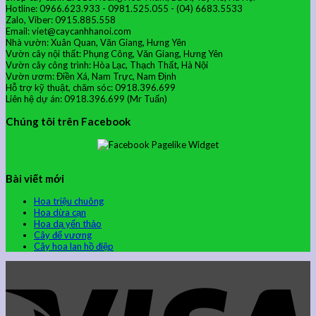
Hotline: 0966.623.933 - 0981.525.055 - (04) 6683.5533
Zalo, Viber: 0915.885.558
Email: viet@caycanhhanoi.com
Nhà vườn: Xuân Quan, Văn Giang, Hưng Yên
Vườn cây nội thất: Phụng Công, Văn Giang, Hưng Yên
Vườn cây công trình: Hòa Lạc, Thạch Thất, Hà Nội
Vườn ươm: Điền Xá, Nam Trực, Nam Định
Hỗ trợ kỹ thuật, chăm sóc: 0918.396.699
Liên hệ dự án: 0918.396.699 (Mr Tuấn)
Chúng tôi trên Facebook
Bài viết mới
Hoa triệu chuông
Hoa dừa cạn
Hoa dạ yến thảo
Cây đế vương
Cây hoa lan hồ điệp