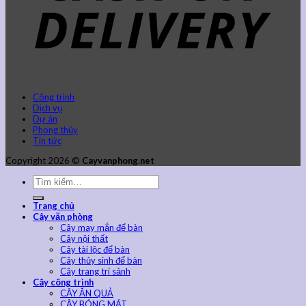
Công trình
Dịch vụ
Dự án
Phong thủy
Tin tức
Copyright 2026 ©
Cayvanphong.net
Trang chủ
Cây văn phòng
Cây may mắn để bàn
Cây nội thất
Cây tài lộc để bàn
Cây thủy sinh để bàn
Cây trang trí sảnh
Cây công trình
CÂY ĂN QUẢ
CÂY BÓNG MÁT