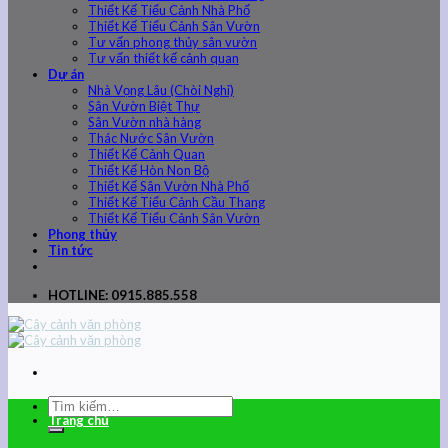
Thiết Kế Tiểu Cảnh Nhà Phố
Thiết Kế Tiểu Cảnh Sân Vườn
Tư vấn phong thủy sân vườn
Tư vấn thiết kế cảnh quan
Dự án
Nhà Vọng Lâu (Chòi Nghỉ)
Sân Vườn Biệt Thự
Sân Vườn nhà hàng
Thác Nước Sân Vườn
Thiết Kế Cảnh Quan
Thiết Kế Hòn Non Bộ
Thiết Kế Sân Vườn Nhà Phố
Thiết Kế Tiểu Cảnh Cầu Thang
Thiết Kế Tiểu Cảnh Sân Vườn
Phong thủy
Tin tức
HOTLINE: 0915.885.558
Trang chủ