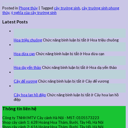
Continue reading
→
Posted in
Phong thủy
|
Tagged
cây trường sinh
,
cây trường sinh phong
thủy
,
ý nghĩa của cây trường sinh
Latest Posts
27
Th9
Hoa triệu chuông
Chức năng bình luận bị tắt
ở Hoa triệu chuông
27
Th9
Hoa dừa cạn
Chức năng bình luận bị tắt
ở Hoa dừa cạn
24
Th9
Hoa dạ yến thảo
Chức năng bình luận bị tắt
ở Hoa dạ yến thảo
24
Th9
Cây đế vương
Chức năng bình luận bị tắt
ở Cây đế vương
24
Th9
Cây hoa lan hồ điệp
Chức năng bình luận bị tắt
ở Cây hoa lan hồ
điệp
Thông tin liên hệ
Công ty TNHH MTV Cây cảnh Hà Nội - MST: 0105573223
Shop cây cảnh 1: 628 Hoàng Hoa Thám, Bưởi, Tây Hồ, Hà Nội
Shop cây cảnh 2: 616 Hoàng Hoa Thám, Bưởi, Tây Hồ, Hà Nội