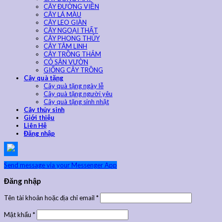
CÂY ĐƯỜNG VIỀN
CÂY LÁ MÀU
CÂY LEO GIÀN
CÂY NGOẠI THẤT
CÂY PHONG THỦY
CÂY TÂM LINH
CÂY TRỒNG THẢM
CỎ SÂN VƯỜN
GIỐNG CÂY TRỒNG
Cây quà tặng
Cây quà tặng ngày lễ
Cây quà tặng người yêu
Cây quà tặng sinh nhật
Cây thủy sinh
Giới thiệu
Liên Hệ
Đăng nhập
Send message via your Messenger App
Đăng nhập
Tên tài khoản hoặc địa chỉ email
*
Mật khẩu
*