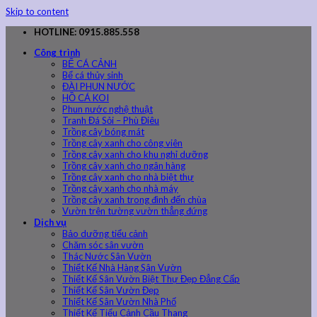
Skip to content
HOTLINE: 0915.885.558
Công trình
BỂ CÁ CẢNH
Bể cá thủy sinh
ĐÀI PHUN NƯỚC
HỒ CÁ KOI
Phun nước nghệ thuật
Tranh Đá Sỏi – Phù Điêu
Trồng cây bóng mát
Trồng cây xanh cho công viên
Trồng cây xanh cho khu nghỉ dưỡng
Trồng cây xanh cho ngân hàng
Trồng cây xanh cho nhà biệt thự
Trồng cây xanh cho nhà máy
Trồng cây xanh trong đình đến chùa
Vườn trên tường vườn thẳng đứng
Dịch vụ
Bảo dưỡng tiểu cảnh
Chăm sóc sân vườn
Thác Nước Sân Vườn
Thiết Kế Nhà Hàng Sân Vườn
Thiết Kế Sân Vườn Biệt Thự Đẹp Đẳng Cấp
Thiết Kế Sân Vườn Đẹp
Thiết Kế Sân Vườn Nhà Phố
Thiết Kế Tiểu Cảnh Cầu Thang