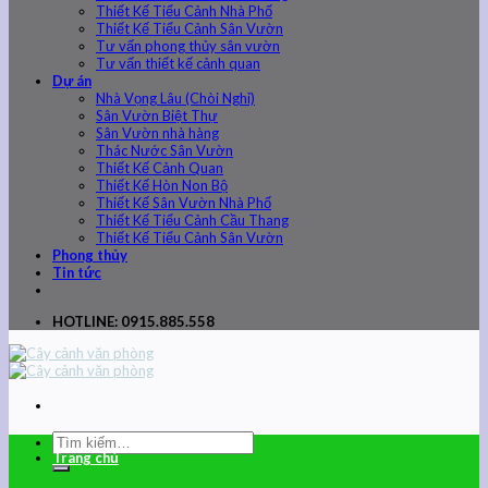
Thiết Kế Tiểu Cảnh Nhà Phố
Thiết Kế Tiểu Cảnh Sân Vườn
Tư vấn phong thủy sân vườn
Tư vấn thiết kế cảnh quan
Dự án
Nhà Vọng Lâu (Chòi Nghỉ)
Sân Vườn Biệt Thự
Sân Vườn nhà hàng
Thác Nước Sân Vườn
Thiết Kế Cảnh Quan
Thiết Kế Hòn Non Bộ
Thiết Kế Sân Vườn Nhà Phố
Thiết Kế Tiểu Cảnh Cầu Thang
Thiết Kế Tiểu Cảnh Sân Vườn
Phong thủy
Tin tức
HOTLINE: 0915.885.558
Trang chủ