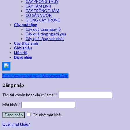
CÂY PHONG THỦY
CÂY TÂM LINH
CÂY TRỒNG THẢM
CỎ SÂN VƯỜN
GIỐNG CÂY TRỒNG
Cây quà tặng
Cây quà tặng ngày lễ
Cây quà tặng người yêu
Cây quà tặng sinh nhật
Cây thủy sinh
Giới thiệu
Liên Hệ
Đăng nhập
Send message via your Messenger App
Đăng nhập
Tên tài khoản hoặc địa chỉ email
*
Mật khẩu
*
Ghi nhớ mật khẩu
Quên mật khẩu?