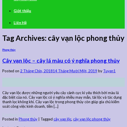
Giới thiệu
Liên Hệ
Tag Archives:
cây vạn lộc phong thủy
Phong thủy
Cây vạn lộc – cây lá màu có ý nghĩa phong thủy
Posted on
2 Tháng Chín, 2018
14 Tháng Mười Một, 2019
by
Tuyen1
02
Th9
Cây vạn lộc được những người yêu cây cảnh cực kì yêu thích bởi màu lá
đặc biệt của nó. Cây vạn lộc có ý nghĩa nhiều may mắn, tài lộc và tác dụng
thanh lọc không khí. Cây vạn lộc trong phong thủy còn giúp gia chủ kiểm
soát công việc kinh doanh, tiền […]
Continue reading
→
Posted in
Phong thủy
|
Tagged
cây vạn lộc
,
cây vạn lộc phong thủy