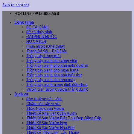
Skip to content
HOTLINE: 0915.885.558
Công trình
BỂ CÁ CẢNH
Bể cá thủy sinh
ĐÀI PHUN NƯỚC
HỒ CÁ KOI
Phun nước nghệ thuật
Tranh Đá Sỏi – Phù Điêu
Trồng cây bóng mát
Trồng cây xanh cho công viên
Trồng cây xanh cho khu nghỉ dưỡng
Trồng cây xanh cho ngân hàng
Trồng cây xanh cho nhà biệt thự
Trồng cây xanh cho nhà máy
Trồng cây xanh trong đình đến chùa
Vườn trên tường vườn thẳng đứng
Dịch vụ
Bảo dưỡng tiểu cảnh
Chăm sóc sân vườn
Thác Nước Sân Vườn
Thiết Kế Nhà Hàng Sân Vườn
Thiết Kế Sân Vườn Biệt Thự Đẹp Đẳng Cấp
Thiết Kế Sân Vườn Đẹp
Thiết Kế Sân Vườn Nhà Phố
Thiết Kế Tiểu Cảnh Cầu Thang