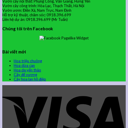
Vườn cây nội thất: Phụng Công, Văn Giang, Hưng Yên
Vườn cây công trình: Hòa Lạc, Thạch Thất, Hà Nội
Vườn ươm: Điền Xá, Nam Trực, Nam Định
Hỗ trợ kỹ thuật, chăm sóc: 0918.396.699
Liên hệ dự án: 0918.396.699 (Mr Tuấn)
Chúng tôi trên Facebook
Bài viết mới
Hoa triệu chuông
Hoa dừa cạn
Hoa dạ yến thảo
Cây đế vương
Cây hoa lan hồ điệp