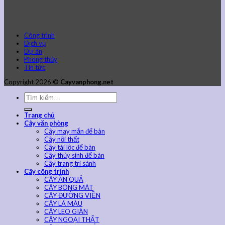
Công trình
Dịch vụ
Dự án
Phong thủy
Tin tức
Copyright 2026 ©
Cayvanphong.net
Trang chủ
Cây văn phòng
Cây may mắn để bàn
Cây nội thất
Cây tài lộc để bàn
Cây thủy sinh để bàn
Cây trang trí sảnh
Cây công trình
CÂY ĂN QUẢ
CÂY BÓNG MÁT
CÂY ĐƯỜNG VIỀN
CÂY LÁ MÀU
CÂY LEO GIÀN
CÂY NGOẠI THẤT