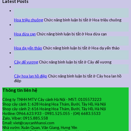
Latest Posts
27
Th9
Hoa triệu chuông
Chức năng bình luận bị tắt
ở Hoa triệu chuông
27
Th9
Hoa dừa cạn
Chức năng bình luận bị tắt
ở Hoa dừa cạn
24
Th9
Hoa dạ yến thảo
Chức năng bình luận bị tắt
ở Hoa dạ yến thảo
24
Th9
Cây đế vương
Chức năng bình luận bị tắt
ở Cây đế vương
24
Th9
Cây hoa lan hồ điệp
Chức năng bình luận bị tắt
ở Cây hoa lan hồ
điệp
Thông tin liên hệ
Công ty TNHH MTV Cây cảnh Hà Nội - MST: 0105573223
Shop cây cảnh 1: 628 Hoàng Hoa Thám, Bưởi, Tây Hồ, Hà Nội
Shop cây cảnh 2: 616 Hoàng Hoa Thám, Bưởi, Tây Hồ, Hà Nội
Hotline: 0966.623.933 - 0981.525.055 - (04) 6683.5533
Zalo, Viber: 0915.885.558
Email: viet@caycanhhanoi.com
Nhà vườn: Xuân Quan, Văn Giang, Hưng Yên