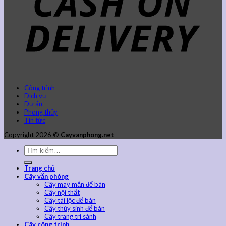
Công trình
Dịch vụ
Dự án
Phong thủy
Tin tức
Copyright 2026 ©
Cayvanphong.net
Trang chủ
Cây văn phòng
Cây may mắn để bàn
Cây nội thất
Cây tài lộc để bàn
Cây thủy sinh để bàn
Cây trang trí sảnh
Cây công trình