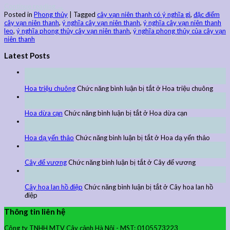
Continue reading
→
Posted in
Phong thủy
|
Tagged
cây vạn niên thanh có ý nghĩa gì
,
đặc điểm
cây vạn niên thanh
,
ý nghĩa cây vạn niên thanh
,
ý nghĩa cây vạn niên thanh
leo
,
ý nghĩa phong thủy cây vạn niên thanh
,
ý nghĩa phong thủy của cây vạn
niên thanh
Latest Posts
27
Th9
Hoa triệu chuông
Chức năng bình luận bị tắt
ở Hoa triệu chuông
27
Th9
Hoa dừa cạn
Chức năng bình luận bị tắt
ở Hoa dừa cạn
24
Th9
Hoa dạ yến thảo
Chức năng bình luận bị tắt
ở Hoa dạ yến thảo
24
Th9
Cây đế vương
Chức năng bình luận bị tắt
ở Cây đế vương
24
Th9
Cây hoa lan hồ điệp
Chức năng bình luận bị tắt
ở Cây hoa lan hồ
điệp
Thông tin liên hệ
Công ty TNHH MTV Cây cảnh Hà Nội - MST: 0105573223