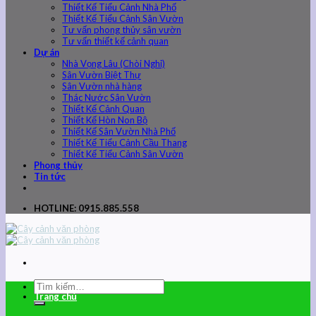
Thiết Kế Tiểu Cảnh Nhà Phố
Thiết Kế Tiểu Cảnh Sân Vườn
Tư vấn phong thủy sân vườn
Tư vấn thiết kế cảnh quan
Dự án
Nhà Vọng Lâu (Chòi Nghỉ)
Sân Vườn Biệt Thự
Sân Vườn nhà hàng
Thác Nước Sân Vườn
Thiết Kế Cảnh Quan
Thiết Kế Hòn Non Bộ
Thiết Kế Sân Vườn Nhà Phố
Thiết Kế Tiểu Cảnh Cầu Thang
Thiết Kế Tiểu Cảnh Sân Vườn
Phong thủy
Tin tức
HOTLINE: 0915.885.558
Trang chủ