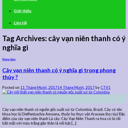
Giới thiệu
Liên Hệ
Tag Archives:
cây vạn niên thanh có ý
nghĩa gì
Phong thủy
Cây vạn niên thanh có ý nghĩa gì trong phong
thủy ?
Posted on
11 Tháng Mười, 2017
14 Tháng Mười, 2017
by
CTV1
11
Th10
Cây vạn niên thanh có nguồn gốc xuất xứ từ Colombia, Brazil. Cây có tên
khoa học là Dieffenbachia Amoena, thuộc họ thực vật Araceae (họ ráy) Đặc
điểm của cây vạn niên thanh Lá cây: Cây Vạn Niên Thanh ra hoa có lá rất
bắt mắt với màu trắng gần thân lá nổi bật […]