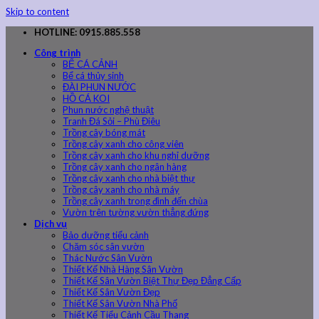
Skip to content
HOTLINE: 0915.885.558
Công trình
BỂ CÁ CẢNH
Bể cá thủy sinh
ĐÀI PHUN NƯỚC
HỒ CÁ KOI
Phun nước nghệ thuật
Tranh Đá Sỏi – Phù Điêu
Trồng cây bóng mát
Trồng cây xanh cho công viên
Trồng cây xanh cho khu nghỉ dưỡng
Trồng cây xanh cho ngân hàng
Trồng cây xanh cho nhà biệt thự
Trồng cây xanh cho nhà máy
Trồng cây xanh trong đình đến chùa
Vườn trên tường vườn thẳng đứng
Dịch vụ
Bảo dưỡng tiểu cảnh
Chăm sóc sân vườn
Thác Nước Sân Vườn
Thiết Kế Nhà Hàng Sân Vườn
Thiết Kế Sân Vườn Biệt Thự Đẹp Đẳng Cấp
Thiết Kế Sân Vườn Đẹp
Thiết Kế Sân Vườn Nhà Phố
Thiết Kế Tiểu Cảnh Cầu Thang