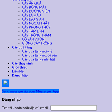
CÂY ĂN QUẢ
CÂY BÓNG MÁT
CÂY ĐƯỜNG VIỀN
CÂY LÁ MÀU
CÂY LEO GIÀN
CÂY NGOẠI THẤT
CÂY PHONG THỦY
CÂY TÂM LINH
CÂY TRỒNG THẢM
CỎ SÂN VƯỜN
GIỐNG CÂY TRỒNG
Cây quà tặng
Cây quà tặng ngày lễ
Cây quà tặng người yêu
Cây quà tặng sinh nhật
Cây thủy sinh
Giới thiệu
Liên Hệ
Đăng nhập
Send message via your Messenger App
Đăng nhập
Tên tài khoản hoặc địa chỉ email
*