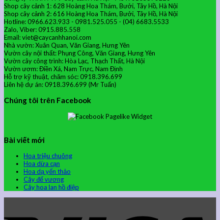
Shop cây cảnh 1: 628 Hoàng Hoa Thám, Bưởi, Tây Hồ, Hà Nội
Shop cây cảnh 2: 616 Hoàng Hoa Thám, Bưởi, Tây Hồ, Hà Nội
Hotline: 0966.623.933 - 0981.525.055 - (04) 6683.5533
Zalo, Viber: 0915.885.558
Email: viet@caycanhhanoi.com
Nhà vườn: Xuân Quan, Văn Giang, Hưng Yên
Vườn cây nội thất: Phụng Công, Văn Giang, Hưng Yên
Vườn cây công trình: Hòa Lạc, Thạch Thất, Hà Nội
Vườn ươm: Điền Xá, Nam Trực, Nam Định
Hỗ trợ kỹ thuật, chăm sóc: 0918.396.699
Liên hệ dự án: 0918.396.699 (Mr Tuấn)
Chúng tôi trên Facebook
Bài viết mới
Hoa triệu chuông
Hoa dừa cạn
Hoa dạ yến thảo
Cây đế vương
Cây hoa lan hồ điệp