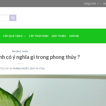
Công trình
Dị
CÂY QUÀ TẶNG
CÂY THỦY SINH
GIỚI THIỆU
LIÊN HỆ
PHONG THỦY
nh có ý nghĩa gì trong phong thủy ?
STED ON
11 THÁNG MƯỜI, 2017
BY
CTV1