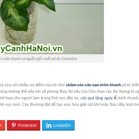
ạn niên thanh có nguồn gốc xuất xứ từ Colombia
nhà cửa với nhiều ưu điểm của nó như
chăm sóc cây vạn niên thanh
phát triể
hông những thế nếu nói về phong thủy thì nếu Gia Chủ chọn cây thì chứng tỏ n
ích hợp cho người làm trong lĩnh vực đầu tư,
cây quà tặng ngày lễ
, kinh doanh
 vực mới. Cây thường đặt để tạo sơn, hóa giải sát khí hoặc thúc đẩy, kích h
+
Pinterest
LinkedIn