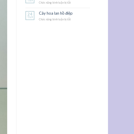
Th9
Chức năng bình luận bị tắt
thảo
ở
Cây
đế
Cây hoa lan hồ điệp
24
vương
Th9
Chức năng bình luận bị tắt
ở
Cây
hoa
lan
hồ
điệp