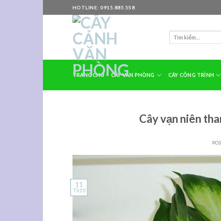
Skip
HOTLINE: 0915.885.558
to
content
TRANG CHỦ
CÂY VĂN PHÒNG
CÂY CÔNG TRÌNH
Cây vạn niên tha
PO
11
Th10