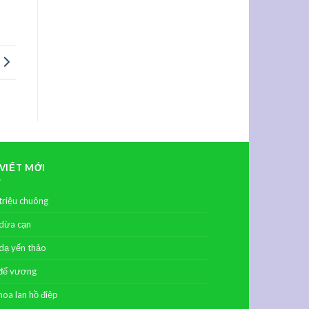
 VIẾT MỚI
triệu chuông
dừa cạn
dạ yến thảo
đế vương
hoa lan hồ điệp