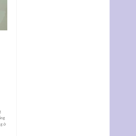
g
ống
ng ở