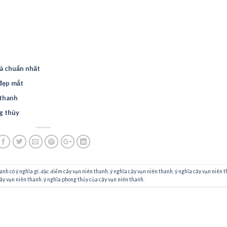
hà chuẩn nhất
 đẹp mắt
 thanh
g thủy
anh có ý nghĩa gì
,
đặc điểm cây vạn niên thanh
,
ý nghĩa cây vạn niên thanh
,
ý nghĩa cây vạn niên 
ây vạn niên thanh
,
ý nghĩa phong thủy của cây vạn niên thanh
.