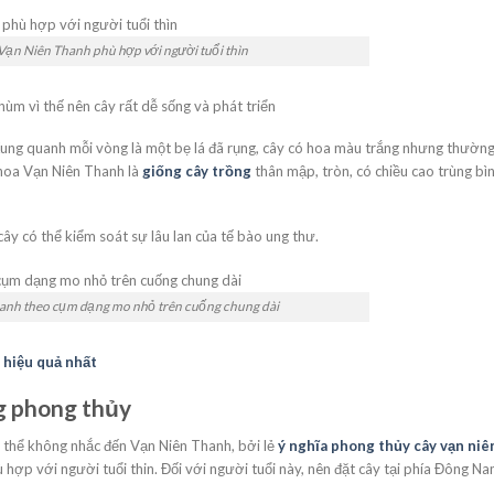
Vạn Niên Thanh phù hợp với người tuổi thìn
hùm vì thế nên cây rất dễ sống và phát triển
Xung quanh mỗi vòng là một bẹ lá đã rụng, cây có hoa màu trắng nhưng thường
à hoa Vạn Niên Thanh là
giống cây trồng
thân mập, tròn, có chiều cao trùng bì
ây có thể kiểm soát sự lâu lan của tế bào ung thư.
hanh theo cụm dạng mo nhỏ trên cuống chung dài
á hiệu quả nhất
ng phong thủy
g thể không nhắc đến Vạn Niên Thanh, bởi lẻ
ý nghĩa phong thủy cây vạn niê
ù hợp với người tuổi thin. Đối với người tuổi này, nên đặt cây tại phía Đông N