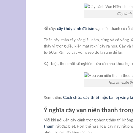
Cây cảnh 
Rễ cây:
cây thủy sinh để bàn
vạn niên thanh có rễ c
Thân cây: thân cây sống lâu năm, cứng và có vòng. 
thấy vì trong điều kiện mát ít khi cây ra hoa. Cây v
từ 60cm-1m có các vòng sẹo do lá rụng để lại.
Đặc biệt, theo một số nghiêm cứu của nhà khoa học c
Hoa vạn niên t
Xem thêm:
Cách chữa cây thiết mộc lan bị vàng l
Ý nghĩa cây vạn niên thanh tro
Mỗi khi nói đến cây cảnh trong phong thủy thì khôn
thanh
rất đặc biệt. Hơn thế nữa, loại cây này rất ph
phòng khách để tăng tài vận.