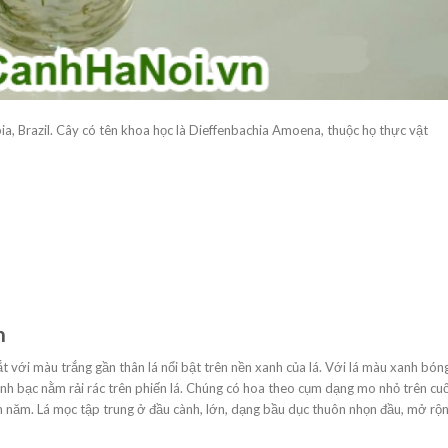
a, Brazil. Cây có tên khoa học là Dieffenbachia Amoena, thuộc họ thực vật
h
ắt với màu trắng gần thân lá nổi bật trên nền xanh của lá. Với lá màu xanh bón
ánh bạc nằm rải rác trên phiến lá. Chúng có hoa theo cụm dạng mo nhỏ trên cu
h năm. Lá mọc tập trung ở đầu cành, lớn, dạng bầu dục thuôn nhọn đầu, mở rộ