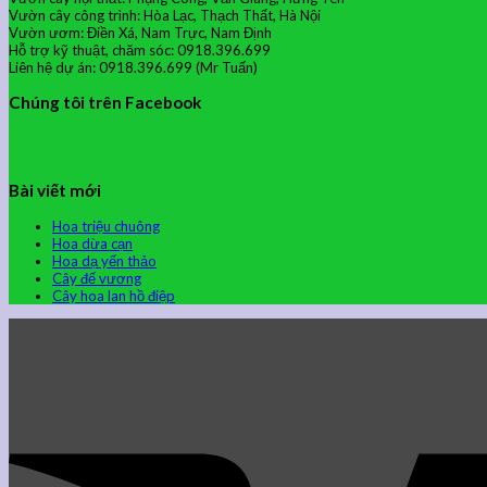
Vườn cây công trình: Hòa Lạc, Thạch Thất, Hà Nội
Vườn ươm: Điền Xá, Nam Trực, Nam Định
Hỗ trợ kỹ thuật, chăm sóc: 0918.396.699
Liên hệ dự án: 0918.396.699 (Mr Tuấn)
Chúng tôi trên Facebook
Bài viết mới
Hoa triệu chuông
Hoa dừa cạn
Hoa dạ yến thảo
Cây đế vương
Cây hoa lan hồ điệp