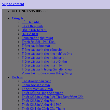
Skip to content
HOTLINE: 0915.885.558
Công trình
BỂ CÁ CẢNH
Bể cá thủy sinh
ĐÀI PHUN NƯỚC
HỒ CÁ KOI
Phun nước nghệ thuật
Tranh Đá Sỏi – Phù Điêu
Trồng cây bóng mát
Trồng cây xanh cho công viên
Trồng cây xanh cho khu nghỉ dưỡng
Trồng cây xanh cho ngân hàng
Trồng cây xanh cho nhà biệt thự
Trồng cây xanh cho nhà máy
Trồng cây xanh trong đình đến chùa
Vườn trên tường vườn thẳng đứng
Dịch vụ
Bảo dưỡng tiểu cảnh
Chăm sóc sân vườn
Thác Nước Sân Vườn
Thiết Kế Nhà Hàng Sân Vườn
Thiết Kế Sân Vườn Biệt Thự Đẹp Đẳng Cấp
Thiết Kế Sân Vườn Đẹp
Thiết Kế Sân Vườn Nhà Phố
Thiết Kế Tiểu Cảnh Cầu Thang