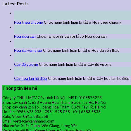
Latest Posts
27
Th9
Hoa triệu chuông
Chức năng bình luận bị tắt
ở Hoa triệu chuông
27
Th9
Hoa dừa cạn
Chức năng bình luận bị tắt
ở Hoa dừa cạn
24
Th9
Hoa dạ yến thảo
Chức năng bình luận bị tắt
ở Hoa dạ yến thảo
24
Th9
Cây đế vương
Chức năng bình luận bị tắt
ở Cây đế vương
24
Th9
Cây hoa lan hồ điệp
Chức năng bình luận bị tắt
ở Cây hoa lan hồ điệp
Thông tin liên hệ
Công ty TNHH MTV Cây cảnh Hà Nội - MST: 0105573223
Shop cây cảnh 1: 628 Hoàng Hoa Thám, Bưởi, Tây Hồ, Hà Nội
Shop cây cảnh 2: 616 Hoàng Hoa Thám, Bưởi, Tây Hồ, Hà Nội
Hotline: 0966.623.933 - 0981.525.055 - (04) 6683.5533
Zalo, Viber: 0915.885.558
Email: viet@caycanhhanoi.com
Nhà vườn: Xuân Quan, Văn Giang, Hưng Yên
Vườn cây nội thất: Phụng Công, Văn Giang, Hưng Yên