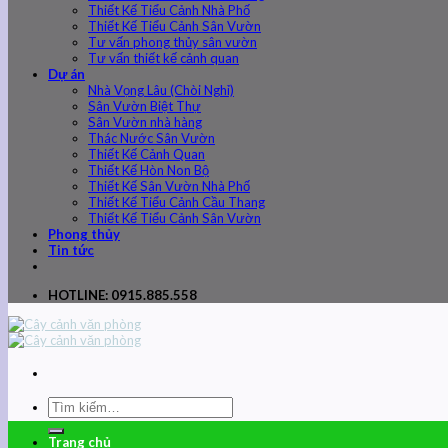
Thiết Kế Tiểu Cảnh Nhà Phố
Thiết Kế Tiểu Cảnh Sân Vườn
Tư vấn phong thủy sân vườn
Tư vấn thiết kế cảnh quan
Dự án
Nhà Vọng Lâu (Chòi Nghỉ)
Sân Vườn Biệt Thự
Sân Vườn nhà hàng
Thác Nước Sân Vườn
Thiết Kế Cảnh Quan
Thiết Kế Hòn Non Bộ
Thiết Kế Sân Vườn Nhà Phố
Thiết Kế Tiểu Cảnh Cầu Thang
Thiết Kế Tiểu Cảnh Sân Vườn
Phong thủy
Tin tức
HOTLINE: 0915.885.558
Trang chủ