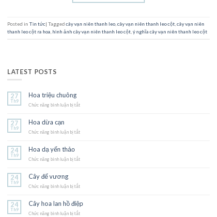
Posted in
Tin tức
|
Tagged
cây vạn niên thanh leo
,
cây vạn niên thanh leo cột
,
cây vạn niên
thanh leo cột ra hoa
,
hình ảnh cây vạn niên thanh leo cột
,
ý nghĩa cây vạn niên thanh leo cột
LATEST POSTS
Hoa triệu chuông
27
Th9
Chức năng bình luận bị tắt
ở
Hoa
triệu
Hoa dừa cạn
27
chuông
Th9
Chức năng bình luận bị tắt
ở
Hoa
dừa
Hoa dạ yến thảo
24
cạn
Th9
Chức năng bình luận bị tắt
ở
Hoa
dạ
Cây đế vương
24
yến
Th9
Chức năng bình luận bị tắt
thảo
ở
Cây
đế
Cây hoa lan hồ điệp
24
vương
Th9
Chức năng bình luận bị tắt
ở