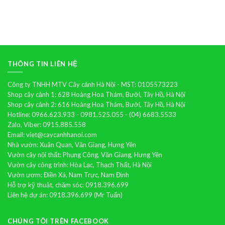
Cây
hoa
lan
hồ
điệp
THÔNG TIN LIÊN HỆ
Công ty TNHH MTV Cây cảnh Hà Nội - MST: 0105573223
Shop cây cảnh 1: 628 Hoàng Hoa Thám, Bưởi, Tây Hồ, Hà Nội
Shop cây cảnh 2: 616 Hoàng Hoa Thám, Bưởi, Tây Hồ, Hà Nội
Hotline: 0966.623.933 - 0981.525.055 - (04) 6683.5533
Zalo, Viber: 0915.885.558
Email: viet@caycanhhanoi.com
Nhà vườn: Xuân Quan, Văn Giang, Hưng Yên
Vườn cây nội thất: Phụng Công, Văn Giang, Hưng Yên
Vườn cây công trình: Hòa Lạc, Thạch Thất, Hà Nội
Vườn ươm: Điền Xá, Nam Trực, Nam Định
Hỗ trợ kỹ thuật, chăm sóc: 0918.396.699
Liên hệ dự án: 0918.396.699 (Mr Tuấn)
CHÚNG TÔI TRÊN FACEBOOK