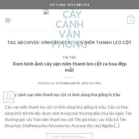
Skip
HOTLINE: 0915.885.558
to
content
0
TAG ARCHIVES:
HÌNH ẢNH CÂY VẠN NIÊN THANH LEO CỘT
TIN TỨC
Xem hình ảnh cây vạn niên thanh leo cột ra hoa đẹp
mắt
POSTED ON
11 THÁNG MƯỜI, 2017
BY
CTV1
11
Th10
Cây vạn niên thanh leo cột có hình dáng khá giống lá trầu. Cây có khả
năng khử tốt khí độc được sinh trong môi trường điều hòa lâu ngày Tên
thường gọi: cây Vạn niên thanh leo cột Tên gọi khác: cây trầu bà Tên
khoa học: Dieffenbachia Amoena Họ: Araceae (họ ráy) Nguồn […]
CONTINUE READING
→