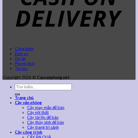
Công trình
Dịch vụ
Dự án
Phong thủy
Tin tức
Copyright 2026 ©
Cayvanphong.net
Trang chủ
Cây văn phòng
Cây may mắn để bàn
Cây nội thất
Cây tài lộc để bàn
Cây thủy sinh để bàn
Cây trang trí sảnh
Cây công trình
CÂY ĂN QUẢ