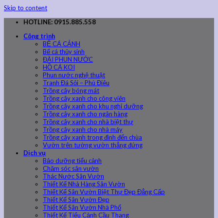
Skip to content
HOTLINE: 0915.885.558
Công trình
BỂ CÁ CẢNH
Bể cá thủy sinh
ĐÀI PHUN NƯỚC
HỒ CÁ KOI
Phun nước nghệ thuật
Tranh Đá Sỏi – Phù Điêu
Trồng cây bóng mát
Trồng cây xanh cho công viên
Trồng cây xanh cho khu nghỉ dưỡng
Trồng cây xanh cho ngân hàng
Trồng cây xanh cho nhà biệt thự
Trồng cây xanh cho nhà máy
Trồng cây xanh trong đình đến chùa
Vườn trên tường vườn thẳng đứng
Dịch vụ
Bảo dưỡng tiểu cảnh
Chăm sóc sân vườn
Thác Nước Sân Vườn
Thiết Kế Nhà Hàng Sân Vườn
Thiết Kế Sân Vườn Biệt Thự Đẹp Đẳng Cấp
Thiết Kế Sân Vườn Đẹp
Thiết Kế Sân Vườn Nhà Phố
Thiết Kế Tiểu Cảnh Cầu Thang