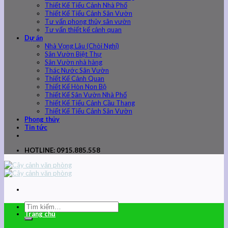
Thiết Kế Tiểu Cảnh Nhà Phố
Thiết Kế Tiểu Cảnh Sân Vườn
Tư vấn phong thủy sân vườn
Tư vấn thiết kế cảnh quan
Dự án
Nhà Vọng Lâu (Chòi Nghỉ)
Sân Vườn Biệt Thự
Sân Vườn nhà hàng
Thác Nước Sân Vườn
Thiết Kế Cảnh Quan
Thiết Kế Hòn Non Bộ
Thiết Kế Sân Vườn Nhà Phố
Thiết Kế Tiểu Cảnh Cầu Thang
Thiết Kế Tiểu Cảnh Sân Vườn
Phong thủy
Tin tức
HOTLINE: 0915.885.558
Trang chủ