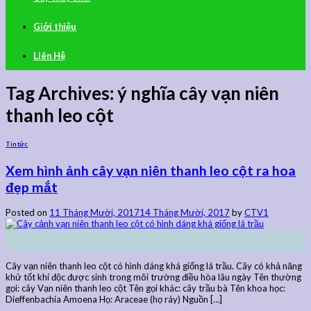
Giới thiệu
Liên Hệ
Tag Archives:
ý nghĩa cây vạn niên
thanh leo cột
Tin tức
Xem hình ảnh cây vạn niên thanh leo cột ra hoa
đẹp mắt
Posted on
11 Tháng Mười, 2017
14 Tháng Mười, 2017
by
CTV1
11
Th10
Cây vạn niên thanh leo cột có hình dáng khá giống lá trầu. Cây có khả năng
khử tốt khí độc được sinh trong môi trường điều hòa lâu ngày Tên thường
gọi: cây Vạn niên thanh leo cột Tên gọi khác: cây trầu bà Tên khoa học:
Dieffenbachia Amoena Họ: Araceae (họ ráy) Nguồn […]