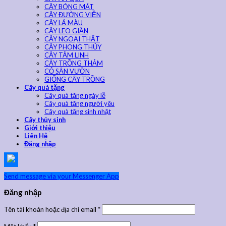
CÂY BÓNG MÁT
CÂY ĐƯỜNG VIỀN
CÂY LÁ MÀU
CÂY LEO GIÀN
CÂY NGOẠI THẤT
CÂY PHONG THỦY
CÂY TÂM LINH
CÂY TRỒNG THẢM
CỎ SÂN VƯỜN
GIỐNG CÂY TRỒNG
Cây quà tặng
Cây quà tặng ngày lễ
Cây quà tặng người yêu
Cây quà tặng sinh nhật
Cây thủy sinh
Giới thiệu
Liên Hệ
Đăng nhập
Send message via your Messenger App
Đăng nhập
Tên tài khoản hoặc địa chỉ email
*