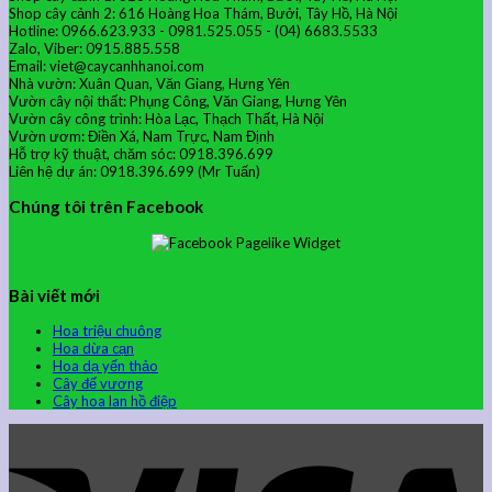
Shop cây cảnh 2: 616 Hoàng Hoa Thám, Bưởi, Tây Hồ, Hà Nội
Hotline: 0966.623.933 - 0981.525.055 - (04) 6683.5533
Zalo, Viber: 0915.885.558
Email: viet@caycanhhanoi.com
Nhà vườn: Xuân Quan, Văn Giang, Hưng Yên
Vườn cây nội thất: Phụng Công, Văn Giang, Hưng Yên
Vườn cây công trình: Hòa Lạc, Thạch Thất, Hà Nội
Vườn ươm: Điền Xá, Nam Trực, Nam Định
Hỗ trợ kỹ thuật, chăm sóc: 0918.396.699
Liên hệ dự án: 0918.396.699 (Mr Tuấn)
Chúng tôi trên Facebook
Bài viết mới
Hoa triệu chuông
Hoa dừa cạn
Hoa dạ yến thảo
Cây đế vương
Cây hoa lan hồ điệp