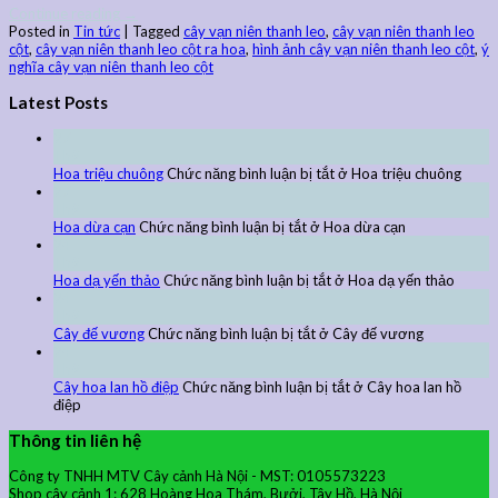
Continue reading
→
Posted in
Tin tức
|
Tagged
cây vạn niên thanh leo
,
cây vạn niên thanh leo
cột
,
cây vạn niên thanh leo cột ra hoa
,
hình ảnh cây vạn niên thanh leo cột
,
ý
nghĩa cây vạn niên thanh leo cột
Latest Posts
27
Th9
Hoa triệu chuông
Chức năng bình luận bị tắt
ở Hoa triệu chuông
27
Th9
Hoa dừa cạn
Chức năng bình luận bị tắt
ở Hoa dừa cạn
24
Th9
Hoa dạ yến thảo
Chức năng bình luận bị tắt
ở Hoa dạ yến thảo
24
Th9
Cây đế vương
Chức năng bình luận bị tắt
ở Cây đế vương
24
Th9
Cây hoa lan hồ điệp
Chức năng bình luận bị tắt
ở Cây hoa lan hồ
điệp
Thông tin liên hệ
Công ty TNHH MTV Cây cảnh Hà Nội - MST: 0105573223
Shop cây cảnh 1: 628 Hoàng Hoa Thám, Bưởi, Tây Hồ, Hà Nội