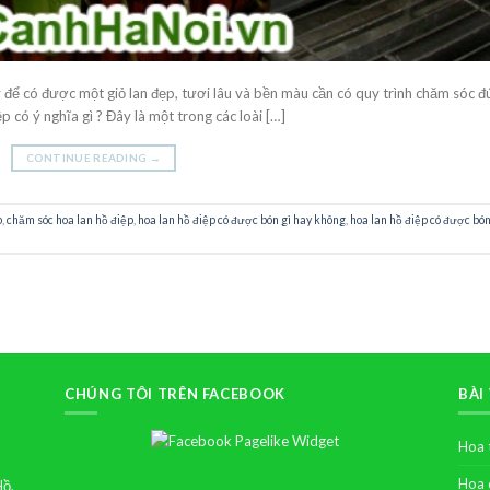
vậy để có được một giỏ lan đẹp, tươi lâu và bền màu cần có quy trình chăm sóc đ
 có ý nghĩa gì ? Đây là một trong các loài […]
CONTINUE READING
→
p
,
chăm sóc hoa lan hồ điệp
,
hoa lan hồ điệp có được bón gì hay không
,
hoa lan hồ điệp có được bón
CHÚNG TÔI TRÊN FACEBOOK
BÀI
Hoa 
Hoa 
Hồ,