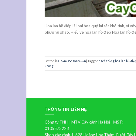
Hoa lan hồ điệp là loại hoa quý lại rất khó tính, vì 
phương pháp. Hiểu về hoa lan hồ điệp Hoa lan hồ điệp
Posted in
Chăm sóc sân vườn
|
Tagged
cách trồng hoa lan hồ điệ
không
THÔNG TIN LIÊN HỆ
Công ty TNHH MTV Cây cảnh Hà Nội - MST:
0105573223
Shop cây cảnh 1: 628 Hoàng Hoa Thám, Bưởi, Tây 