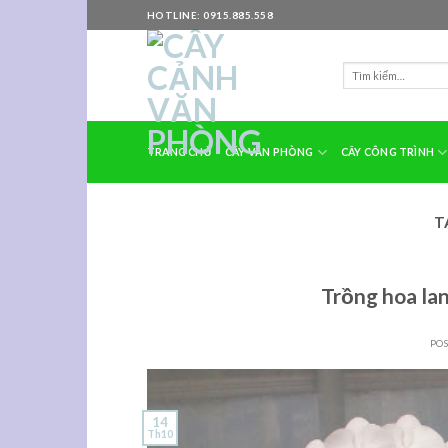
Skip
HOTLINE: 0915.885.558
to
content
TRANG CHỦ
CÂY VĂN PHÒNG
CÂY CÔNG TRÌNH
T
Trồng hoa lan
PO
14
Th10