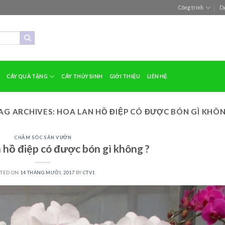
Công trình
Dị
CÂY QUÀ TẶNG
CÂY THỦY SINH
GIỚI THIỆU
LIÊN HỆ
AG ARCHIVES:
HOA LAN HỒ ĐIỆP CÓ ĐƯỢC BÓN GÌ KHÔ
CHĂM SÓC SÂN VƯỜN
 hồ điệp có được bón gì không ?
STED ON
14 THÁNG MƯỜI, 2017
BY
CTV1