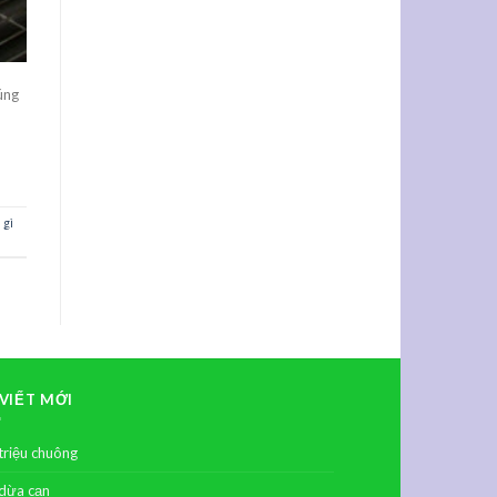
úng
 gì
 VIẾT MỚI
triệu chuông
dừa cạn