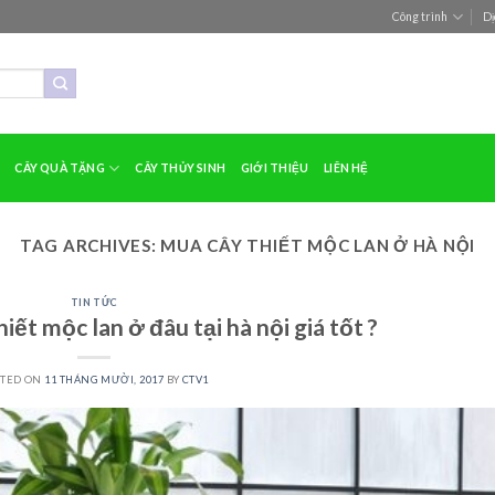
Công trình
Dị
CÂY QUÀ TẶNG
CÂY THỦY SINH
GIỚI THIỆU
LIÊN HỆ
TAG ARCHIVES:
MUA CÂY THIẾT MỘC LAN Ở HÀ NỘI
TIN TỨC
iết mộc lan ở đâu tại hà nội giá tốt ?
STED ON
11 THÁNG MƯỜI, 2017
BY
CTV1