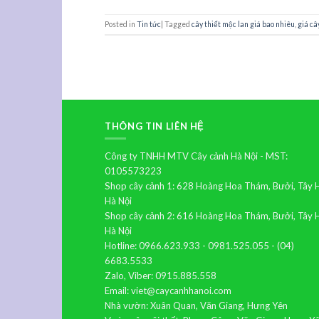
Posted in
Tin tức
|
Tagged
cây thiết mộc lan giá bao nhiêu
,
giá câ
THÔNG TIN LIÊN HỆ
Công ty TNHH MTV Cây cảnh Hà Nội - MST:
0105573223
Shop cây cảnh 1: 628 Hoàng Hoa Thám, Bưởi, Tây 
Hà Nội
Shop cây cảnh 2: 616 Hoàng Hoa Thám, Bưởi, Tây 
Hà Nội
Hotline: 0966.623.933 - 0981.525.055 - (04)
6683.5533
Zalo, Viber: 0915.885.558
Email: viet@caycanhhanoi.com
Nhà vườn: Xuân Quan, Văn Giang, Hưng Yên