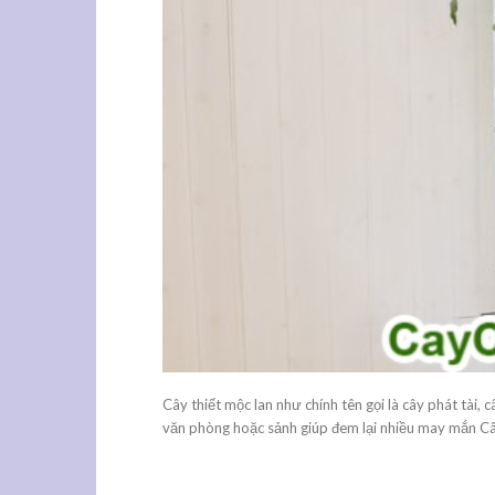
Cây thiết mộc lan như chính tên gọi là cây phát tài,
văn phòng hoặc sảnh giúp đem lại nhiều may mắn Cây