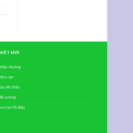
 VIẾT MỚI
triệu chuông
dừa cạn
dạ yến thảo
đế vương
hoa lan hồ điệp