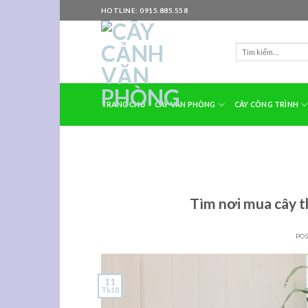
Skip
HOTLINE: 0915.885.558
to
content
TRANG CHỦ
CÂY VĂN PHÒNG
CÂY CÔNG TRÌNH
Tìm nơi mua cây th
PO
11
Th10