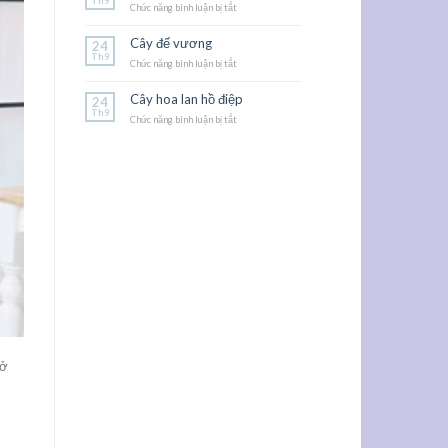
Th9
Chức năng bình luận bị tắt
ở
Hoa
dạ
Cây đế vương
24
yến
Th9
Chức năng bình luận bị tắt
thảo
ở
Cây
đế
Cây hoa lan hồ điệp
24
vương
Th9
Chức năng bình luận bị tắt
ở
Cây
hoa
lan
hồ
điệp
 ở