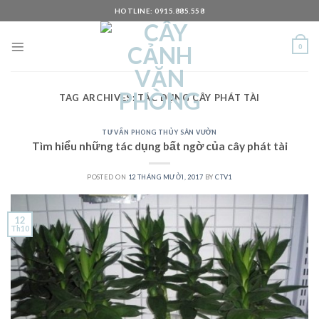
Skip
HOTLINE: 0915.885.558
to
content
0
TAG ARCHIVES:
TÁC DỤNG CÂY PHÁT TÀI
TƯ VẤN PHONG THỦY SÂN VƯỜN
Tìm hiểu những tác dụng bất ngờ của cây phát tài
POSTED ON
12 THÁNG MƯỜI, 2017
BY
CTV1
12
Th10