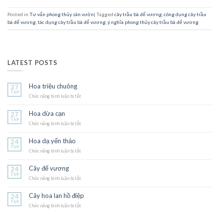
Posted in
Tư vấn phong thủy sân vườn
|
Tagged
cây trầu bà đế vương
,
công dụng cây trầu
bà đế vương
,
tác dụng cây trầu bà đế vương
,
ý nghĩa phong thủy cây trầu bà đế vương
LATEST POSTS
Hoa triệu chuông
27
Th9
Chức năng bình luận bị tắt
ở
Hoa
triệu
Hoa dừa cạn
27
chuông
Th9
Chức năng bình luận bị tắt
ở
Hoa
dừa
Hoa dạ yến thảo
24
cạn
Th9
Chức năng bình luận bị tắt
ở
Hoa
dạ
Cây đế vương
24
yến
Th9
Chức năng bình luận bị tắt
thảo
ở
Cây
đế
Cây hoa lan hồ điệp
24
vương
Th9
Chức năng bình luận bị tắt
ở
Cây