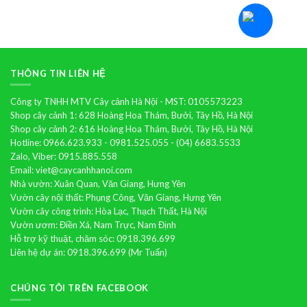
hoa
lan
hồ
điệp
THÔNG TIN LIÊN HỆ
Công ty TNHH MTV Cây cảnh Hà Nội - MST: 0105573223
Shop cây cảnh 1: 628 Hoàng Hoa Thám, Bưởi, Tây Hồ, Hà Nội
Shop cây cảnh 2: 616 Hoàng Hoa Thám, Bưởi, Tây Hồ, Hà Nội
Hotline: 0966.623.933 - 0981.525.055 - (04) 6683.5533
Zalo, Viber: 0915.885.558
Email: viet@caycanhhanoi.com
Nhà vườn: Xuân Quan, Văn Giang, Hưng Yên
Vườn cây nội thất: Phụng Công, Văn Giang, Hưng Yên
Vườn cây công trình: Hòa Lạc, Thạch Thất, Hà Nội
Vườn ươm: Điền Xá, Nam Trực, Nam Định
Hỗ trợ kỹ thuật, chăm sóc: 0918.396.699
Liên hệ dự án: 0918.396.699 (Mr Tuấn)
CHÚNG TÔI TRÊN FACEBOOK