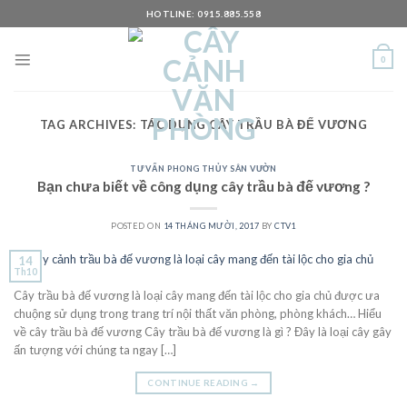
Skip
HOTLINE: 0915.885.558
to
content
0
TAG ARCHIVES:
TÁC DỤNG CÂY TRẦU BÀ ĐẾ VƯƠNG
TƯ VẤN PHONG THỦY SÂN VƯỜN
Bạn chưa biết về công dụng cây trầu bà đế vương ?
POSTED ON
14 THÁNG MƯỜI, 2017
BY
CTV1
14
Th10
Cây trầu bà đế vương là loại cây mang đến tài lộc cho gia chủ được ưa
chuộng sử dụng trong trang trí nội thất văn phòng, phòng khách… Hiểu
về cây trầu bà đế vương Cây trầu bà đế vương là gì ? Đây là loại cây gây
ấn tượng với chúng ta ngay […]
CONTINUE READING
→