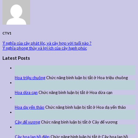
CTV1
Ý nghĩa của cây phát lộc, và cây hợp với tuổi nào ?
Ý nghĩa phong thủy và lợi ích của cây hạnh phúc
Latest Posts
27
Th9
Hoa triệu chuông
Chức năng bình luận bị tắt
ở Hoa triệu chuông
27
Th9
Hoa dừa cạn
Chức năng bình luận bị tắt
ở Hoa dừa cạn
24
Th9
Hoa dạ yến thảo
Chức năng bình luận bị tắt
ở Hoa dạ yến thảo
24
Th9
Cây đế vương
Chức năng bình luận bị tắt
ở Cây đế vương
24
Th9
Cây hoa lan hồ điệp
Chức năng bình luận bị tắt
ở Cây hoa lan hồ