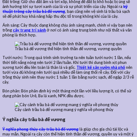
Đất trồng: Giữ cho đất ẩm và tơi xốp, không để đất bị khô hoặc bị úng sẽ
ảnh hưởng tới sự tươi xanh của lá và sự phát triển của cây. Ngoài ra
kỹ
thuật trồng cây trầu bà đế vương
, bạn cũng nên vệ sinh lá trầu bà sạch
sẽ để phát huy khả năng hấp thu độc tố trong không khí của lá cây.
Ánh sáng: Cây thuộc dạng không chịu ánh sáng mạnh, chính vì vậy bạn nên
trồng
cây trang trí sảnh
ở nơi có ánh sáng trung binh như nội thất và văn
phòng là thích hợp.
Trầu bà đế vương thể hiện tinh thần đế vương, vương quyền
Tưới nước: Trong quá trình sinh trưởng ta nên tuần tưới nước 1 lần, nếu
thời tiết nắng nóng nên tưới 2 lần/tuần. Khi tưới thì dung bình xịt phun
sương tưới đều lên toàn lá thân lá và gốc.
Thiết kế sân vườn nhà phố
nên
tưới vừa đủ không nên tưới quá nhiều dễ làm úng thối rễ cây. Đối với cây
trồng thủy sinh nên thay nước 1 tuần 1 lần bằng nước sạch, đổ ngập 2/3 rễ
cây.
Bón phân: Bón phân định kỳ một tháng một lần với liều lượng ít, có thể sử
dụng phân bón Urê, Ba lá xanh, NPK đều được.
Cây cảnh trầu bà đế vương mang ý nghĩa về phong thủy
Ý nghĩa cây trầu bà đế vương
Ý nghĩa phong thủy cây trầu bà đế vương
là giúp cho gia chủ tài lộc và
may mắn. Ngoài ra cây còn thể hiện tinh thần đế vương, quyền uy và một ý