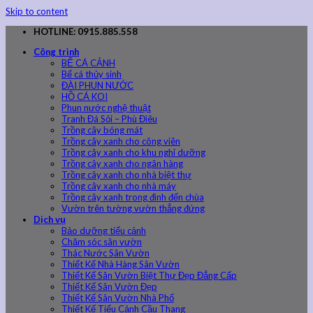
Skip to content
HOTLINE: 0915.885.558
Công trình
BỂ CÁ CẢNH
Bể cá thủy sinh
ĐÀI PHUN NƯỚC
HỒ CÁ KOI
Phun nước nghệ thuật
Tranh Đá Sỏi – Phù Điêu
Trồng cây bóng mát
Trồng cây xanh cho công viên
Trồng cây xanh cho khu nghỉ dưỡng
Trồng cây xanh cho ngân hàng
Trồng cây xanh cho nhà biệt thự
Trồng cây xanh cho nhà máy
Trồng cây xanh trong đình đến chùa
Vườn trên tường vườn thẳng đứng
Dịch vụ
Bảo dưỡng tiểu cảnh
Chăm sóc sân vườn
Thác Nước Sân Vườn
Thiết Kế Nhà Hàng Sân Vườn
Thiết Kế Sân Vườn Biệt Thự Đẹp Đẳng Cấp
Thiết Kế Sân Vườn Đẹp
Thiết Kế Sân Vườn Nhà Phố
Thiết Kế Tiểu Cảnh Cầu Thang