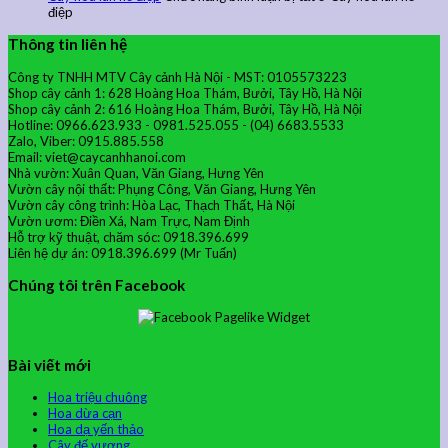
điệp
Thông tin liên hệ
Công ty TNHH MTV Cây cảnh Hà Nội - MST: 0105573223
Shop cây cảnh 1: 628 Hoàng Hoa Thám, Bưởi, Tây Hồ, Hà Nội
Shop cây cảnh 2: 616 Hoàng Hoa Thám, Bưởi, Tây Hồ, Hà Nội
Hotline: 0966.623.933 - 0981.525.055 - (04) 6683.5533
Zalo, Viber: 0915.885.558
Email: viet@caycanhhanoi.com
Nhà vườn: Xuân Quan, Văn Giang, Hưng Yên
Vườn cây nội thất: Phụng Công, Văn Giang, Hưng Yên
Vườn cây công trình: Hòa Lạc, Thạch Thất, Hà Nội
Vườn ươm: Điền Xá, Nam Trực, Nam Định
Hỗ trợ kỹ thuật, chăm sóc: 0918.396.699
Liên hệ dự án: 0918.396.699 (Mr Tuấn)
Chúng tôi trên Facebook
Bài viết mới
Hoa triệu chuông
Hoa dừa cạn
Hoa dạ yến thảo
Cây đế vương