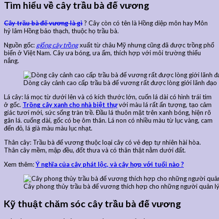
Tìm hiểu về cây trầu bà đế vương
Cây trầu bà đế vương là gì
? Cây còn có tên là Hồng diệp môn hay Môn
hỷ lâm Hồng bảo thạch, thuộc họ trầu bà.
Nguồn gốc:
giống cây trồng
xuất từ châu Mỹ nhưng cũng đã được trồng phổ
biến ở Việt Nam. Cây ưa bóng, ưa ẩm, thích hợp với môi trường thiếu
nắng.
Dòng cây cảnh cao cấp trầu bà đế vương rất được lòng giới lãnh đạo
Lá cây: lá mọc từ dưới lên và có kích thước lớn, cuốn lá dài có hình trái tim
ở gốc.
Trồng cây xanh cho nhà biệt thự
với màu lá rất ấn tượng, tạo cảm
giác tươi mới, sức sống tràn trề. Đầu lá thuôn mặt trên xanh bóng, hiện rõ
gân lá. cuống dài, gốc có bẹ ôm thân. Lá non có nhiều màu từ lục vàng, cam
đến đỏ, lá già màu màu lục nhạt.
Thân cây: Trầu bà đế vương thuộc loại cây có vẻ đẹp tự nhiên hài hòa.
Thân cây mềm, mập đều, đốt thưa và có thân thật nằm dưới đất.
Xem thêm:
Ý nghĩa của cây phát lộc, và cây hợp với tuổi nào ?
Cây phong thủy trầu bà đế vương thích hợp cho những người quản l
Kỹ thuật chăm sóc cây trầu bà đế vương