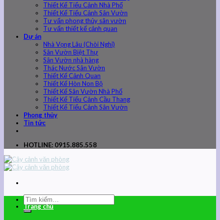
Thiết Kế Tiểu Cảnh Nhà Phố
Thiết Kế Tiểu Cảnh Sân Vườn
Tư vấn phong thủy sân vườn
Tư vấn thiết kế cảnh quan
Dự án
Nhà Vọng Lâu (Chòi Nghỉ)
Sân Vườn Biệt Thự
Sân Vườn nhà hàng
Thác Nước Sân Vườn
Thiết Kế Cảnh Quan
Thiết Kế Hòn Non Bộ
Thiết Kế Sân Vườn Nhà Phố
Thiết Kế Tiểu Cảnh Cầu Thang
Thiết Kế Tiểu Cảnh Sân Vườn
Phong thủy
Tin tức
HOTLINE: 0915.885.558
Trang chủ