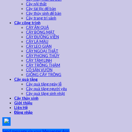
Cây nội thất
Cây tài lộc để bàn
Cây thủy sinh để bàn
Cây trang trí sảnh
Cây công trình
CÂY ĂN QUẢ
CÂY BÓNG MÁT
CÂY ĐƯỜNG VIỀN
CÂY LÁ MÀU
CÂY LEO GIÀN
CÂY NGOẠI THẤT
CÂY PHONG THỦY
CÂY TÂM LINH
CÂY TRỒNG THẢM
CỎ SÂN VƯỜN
GIỐNG CÂY TRỒNG
Cây quà tặng
Cây quà tặng ngày lễ
Cây quà tặng người yêu
Cây quà tặng sinh nhật
Cây thủy sinh
Giới thiệu
Liên Hệ
Đăng nhập
Send message via your Messenger App