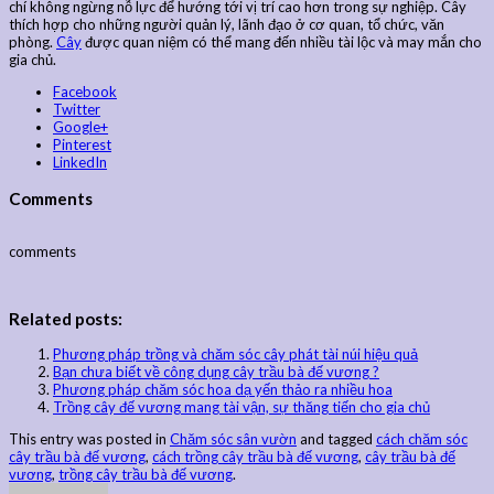
chí không ngừng nỗ lực để hướng tới vị trí cao hơn trong sự nghiệp. Cây
thích hợp cho những người quản lý, lãnh đạo ở cơ quan, tổ chức, văn
phòng.
Cây
được quan niệm có thể mang đến nhiều tài lộc và may mắn cho
gia chủ.
Facebook
Twitter
Google+
Pinterest
LinkedIn
Comments
comments
Related posts:
Phương pháp trồng và chăm sóc cây phát tài núi hiệu quả
Bạn chưa biết về công dụng cây trầu bà đế vương ?
Phương pháp chăm sóc hoa dạ yến thảo ra nhiều hoa
Trồng cây đế vương mang tài vận, sự thăng tiến cho gia chủ
This entry was posted in
Chăm sóc sân vườn
and tagged
cách chăm sóc
cây trầu bà đế vương
,
cách trồng cây trầu bà đế vương
,
cây trầu bà đế
vương
,
trồng cây trầu bà đế vương
.