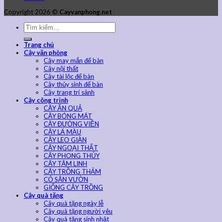
Copyright 2026 ©
Cayvanphong.net
Trang chủ
Cây văn phòng
Cây may mắn để bàn
Cây nội thất
Cây tài lộc để bàn
Cây thủy sinh để bàn
Cây trang trí sảnh
Cây công trình
CÂY ĂN QUẢ
CÂY BÓNG MÁT
CÂY ĐƯỜNG VIỀN
CÂY LÁ MÀU
CÂY LEO GIÀN
CÂY NGOẠI THẤT
CÂY PHONG THỦY
CÂY TÂM LINH
CÂY TRỒNG THẢM
CỎ SÂN VƯỜN
GIỐNG CÂY TRỒNG
Cây quà tặng
Cây quà tặng ngày lễ
Cây quà tặng người yêu
Cây quà tặng sinh nhật