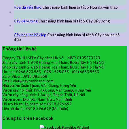
Th9
Hoa dạ yến thảo
Chức năng bình luận bị tắt
ở Hoa dạ yến thảo
24
Th9
Cây đế vương
Chức năng bình luận bị tắt
ở Cây đế vương
24
Th9
Cây hoa lan hồ điệp
Chức năng bình luận bị tắt
ở Cây hoa lan hồ
điệp
Thông tin liên hệ
Công ty TNHH MTV Cây cảnh Hà Nội - MST: 0105573223
Shop cây cảnh 1: 628 Hoàng Hoa Thám, Bưởi, Tây Hồ, Hà Nội
Shop cây cảnh 2: 616 Hoàng Hoa Thám, Bưởi, Tây Hồ, Hà Nội
Hotline: 0966.623.933 - 0981.525.055 - (04) 6683.5533
Zalo, Viber: 0915.885.558
Email: viet@caycanhhanoi.com
Nhà vườn: Xuân Quan, Văn Giang, Hưng Yên
Vườn cây nội thất: Phụng Công, Văn Giang, Hưng Yên
Vườn cây công trình: Hòa Lạc, Thạch Thất, Hà Nội
Vườn ươm: Điền Xá, Nam Trực, Nam Định
Hỗ trợ kỹ thuật, chăm sóc: 0918.396.699
Liên hệ dự án: 0918.396.699 (Mr Tuấn)
Chúng tôi trên Facebook