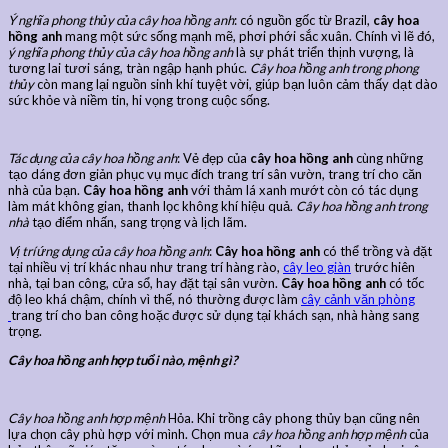
Ý nghĩa phong thủy của cây hoa hồng anh
: có nguồn gốc từ Brazil,
cây hoa
hồng anh
mang một sức sống mạnh mẽ, phơi phới sắc xuân. Chính vì lẽ đó,
ý nghĩa phong thủy của cây hoa hồng anh
là sự phát triển thịnh vượng, là
tương lai tươi sáng, tràn ngập hạnh phúc.
Cây hoa hồng anh trong phong
thủy
còn mang lại nguồn sinh khí tuyệt vời, giúp bạn luôn cảm thấy dạt dào
sức khỏe và niềm tin, hi vọng trong cuộc sống.
Tác dụng của cây hoa hồng anh
: Vẻ đẹp của
cây hoa hồng anh
cùng những
tạo dáng đơn giản phục vụ mục đích trang trí sân vườn, trang trí cho căn
nhà của bạn.
Cây hoa hồng anh
với thảm lá xanh mướt còn có tác dụng
làm mát không gian, thanh lọc không khí hiệu quả.
Cây hoa hồng anh trong
nhà
tạo điểm nhấn, sang trọng và lịch lãm.
Vị trí ứng dụng của cây hoa hồng anh
:
Cây hoa hồng anh
có thể trồng và đặt
tại nhiều vị trí khác nhau như trang trí hàng rào,
cây leo giàn
trước hiên
nhà, tại ban công, cửa sổ, hay đặt tại sân vườn.
Cây hoa hồng anh
có tốc
độ leo khá chậm, chính vì thế, nó thường được làm
cây cảnh văn phòng
trang trí cho ban công hoặc được sử dụng tại khách sạn, nhà hàng sang
trọng.
Cây hoa hồng anh hợp tuổi nào, mệnh gì?
Cây hoa hồng anh hợp mệnh
Hỏa. Khi trồng cây phong thủy bạn cũng nên
lựa chọn cây phù hợp với mình. Chọn mua
cây hoa hồng anh hợp mệnh
của