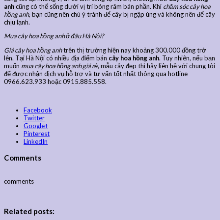
anh
cũng có thể sống dưới vị trí bóng râm bán phần. Khi
chăm sóc cây hoa
hồng anh
, bạn cũng nên chú ý tránh để cây bị ngập úng và không nên để cây
chịu lạnh.
Mua cây hoa hồng anh ở đâu Hà Nội?
Giá cây hoa hồng anh
trên thị trường hiện nay khoảng 300.000 đồng trở
lên. Tại Hà Nội có nhiều địa điểm bán
cây hoa hồng anh
. Tuy nhiên, nếu bạn
muốn
mua cây hoa hồng anh giá rẻ
, mẫu cây đẹp thì hãy liên hệ với chung tôi
để được nhận dịch vụ hỗ trợ và tư vấn tốt nhất thông qua hotline
0966.623.933 hoặc 0915.885.558.
Facebook
Twitter
Google+
Pinterest
LinkedIn
Comments
comments
Related posts: