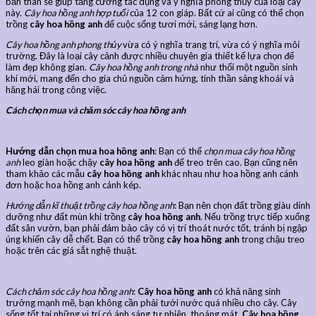
bản thân sẽ giúp tăng cường tác dụng và ý nghĩa phong thủy của loại cây
này.
Cây hoa hồng anh hợp tuổi
của 12 con giáp. Bất cứ ai cũng có thể chọn
trồng
cây hoa hồng anh
để cuộc sống tươi mới, sáng lạng hơn.
Cây hoa hồng anh phong thủy
vừa có ý nghĩa trang trí, vừa có ý nghĩa môi
trường. Đây là loại cây cảnh được nhiều chuyên gia thiết kế lựa chọn để
làm đẹp không gian.
Cây hoa hồng anh trong nhà
như thổi một nguồn sinh
khí mới, mang đến cho gia chủ nguồn cảm hứng, tinh thần sảng khoái và
hăng hái trong công việc.
Cách chọn mua và chăm sóc cây hoa hồng anh
Hướng dẫn chọn mua hoa hồng anh
: Bạn có thể
chọn mua cây hoa hồng
anh
leo giàn hoặc chậy
cây hoa hồng anh
để treo trên cao. Bạn cũng nên
tham khảo các mẫu
cây hoa hồng anh
khác nhau như hoa hồng anh cánh
đơn hoặc hoa hồng anh cánh kép.
Hướng dẫn kĩ thuật trồng cây hoa hồng anh
: Bạn nên chọn đất trồng giàu dinh
dưỡng như đất mùn khi trồng
cây hoa hồng anh
. Nếu trồng trực tiếp xuống
đất sân vườn, bạn phải đảm bảo cây có vị trí thoát nước tốt, tránh bị ngập
úng khiến cây dễ chết. Bạn có thể trồng
cây hoa hồng anh
trong chậu treo
hoặc trên các giá sắt nghệ thuật.
Cách chăm sóc cây hoa hồng anh
:
Cây hoa hồng anh
có khả năng sinh
trưởng mạnh mẽ, bạn không cần phải tưới nước quá nhiều cho cây. Cây
sống tốt tại những vị trí có ánh sáng tự nhiên, thoáng mát.
Cây hoa hồng