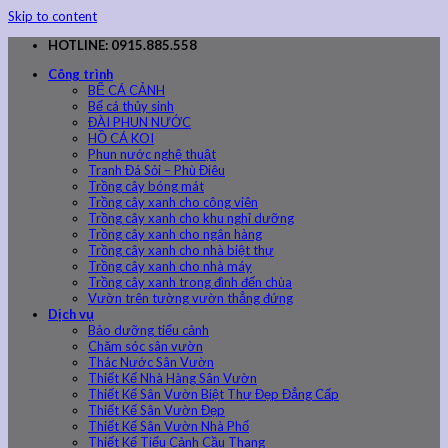
Skip to content
HOTLINE: 0915.885.558
Công trình
BỂ CÁ CẢNH
Bể cá thủy sinh
ĐÀI PHUN NƯỚC
HỒ CÁ KOI
Phun nước nghệ thuật
Tranh Đá Sỏi – Phù Điêu
Trồng cây bóng mát
Trồng cây xanh cho công viên
Trồng cây xanh cho khu nghỉ dưỡng
Trồng cây xanh cho ngân hàng
Trồng cây xanh cho nhà biệt thự
Trồng cây xanh cho nhà máy
Trồng cây xanh trong đình đến chùa
Vườn trên tường vườn thẳng đứng
Dịch vụ
Bảo dưỡng tiểu cảnh
Chăm sóc sân vườn
Thác Nước Sân Vườn
Thiết Kế Nhà Hàng Sân Vườn
Thiết Kế Sân Vườn Biệt Thự Đẹp Đẳng Cấp
Thiết Kế Sân Vườn Đẹp
Thiết Kế Sân Vườn Nhà Phố
Thiết Kế Tiểu Cảnh Cầu Thang