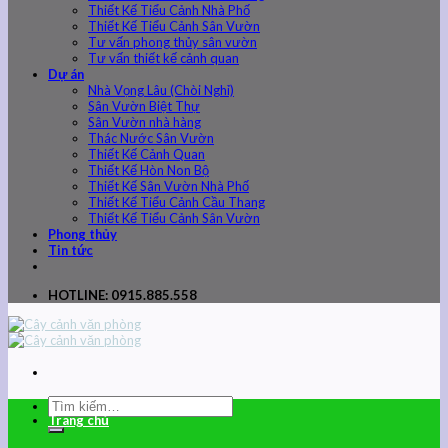
Thiết Kế Tiểu Cảnh Nhà Phố
Thiết Kế Tiểu Cảnh Sân Vườn
Tư vấn phong thủy sân vườn
Tư vấn thiết kế cảnh quan
Dự án
Nhà Vọng Lâu (Chòi Nghỉ)
Sân Vườn Biệt Thự
Sân Vườn nhà hàng
Thác Nước Sân Vườn
Thiết Kế Cảnh Quan
Thiết Kế Hòn Non Bộ
Thiết Kế Sân Vườn Nhà Phố
Thiết Kế Tiểu Cảnh Cầu Thang
Thiết Kế Tiểu Cảnh Sân Vườn
Phong thủy
Tin tức
HOTLINE: 0915.885.558
Trang chủ