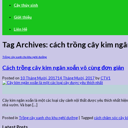
Cây thủy sinh
Giới thiệu
Liên Hệ
Tag Archives:
cách trồng cây kim ngâ
Trồng cây xanh cho khu nghỉ dưỡng
Cách trồng cây kim ngân xoắn vô cùng đơn giản
Posted on
10 Tháng Mười, 2017
14 Tháng Mười, 2017
by
CTV1
10
Th10
Cây kim ngân xoắn là một các loại cây cảnh nội thất được yêu thích nhất hiệ
nhà vườn. Và bạn […]
Continue reading
→
Posted in
Trồng cây xanh cho khu nghỉ dưỡng
|
Tagged
cách chăm sóc cây k
Latest Posts