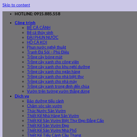
Skip to content
HOTLINE: 0915.885.558
Công trình
BỂ CÁ CẢNH
Bể cá thủy sinh
ĐÀI PHUN NƯỚC
HỒ CÁ KOI
Phun nước nghệ thuật
Tranh Đá Sỏi – Phù Điêu
Trồng cây bóng mát
Trồng cây xanh cho công viên
Trồng cây xanh cho khu nghỉ dưỡng
Trồng cây xanh cho ngân hàng
Trồng cây xanh cho nhà biệt thự
Trồng cây xanh cho nhà máy
Trồng cây xanh trong đình đến chùa
Vườn trên tường vườn thẳng đứng
Dịch vụ
Bảo dưỡng tiểu cảnh
Chăm sóc sân vườn
Thác Nước Sân Vườn
Thiết Kế Nhà Hàng Sân Vườn
Thiết Kế Sân Vườn Biệt Thự Đẹp Đẳng Cấp
Thiết Kế Sân Vườn Đẹp
Thiết Kế Sân Vườn Nhà Phố
Thiết Kế Tiểu Cảnh Cầu Thang