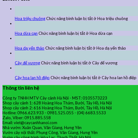
27
Th9
Hoa triệu chuông
Chức năng bình luận bị tắt
ở Hoa triệu chuông
27
Th9
Hoa dừa cạn
Chức năng bình luận bị tắt
ở Hoa dừa cạn
24
Th9
Hoa dạ yến thảo
Chức năng bình luận bị tắt
ở Hoa dạ yến thảo
24
Th9
Cây đế vương
Chức năng bình luận bị tắt
ở Cây đế vương
24
Th9
Cây hoa lan hồ điệp
Chức năng bình luận bị tắt
ở Cây hoa lan hồ điệp
Thông tin liên hệ
Công ty TNHH MTV Cây cảnh Hà Nội - MST: 0105573223
Shop cây cảnh 1: 628 Hoàng Hoa Thám, Bưởi, Tây Hồ, Hà Nội
Shop cây cảnh 2: 616 Hoàng Hoa Thám, Bưởi, Tây Hồ, Hà Nội
Hotline: 0966.623.933 - 0981.525.055 - (04) 6683.5533
Zalo, Viber: 0915.885.558
Email: viet@caycanhhanoi.com
Nhà vườn: Xuân Quan, Văn Giang, Hưng Yên
Vườn cây nội thất: Phụng Công, Văn Giang, Hưng Yên
Vườn cây công trình: Hòa Lạc, Thạch Thất, Hà Nội