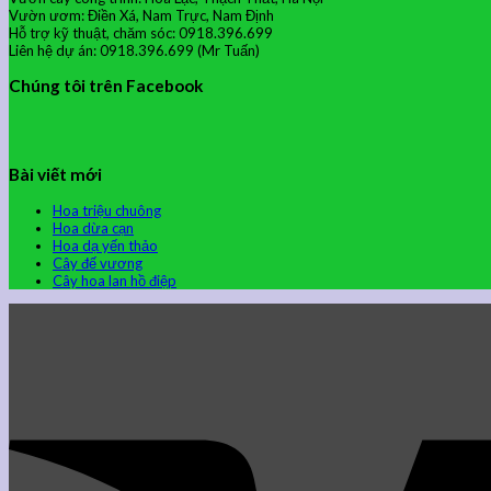
Vườn ươm: Điền Xá, Nam Trực, Nam Định
Hỗ trợ kỹ thuật, chăm sóc: 0918.396.699
Liên hệ dự án: 0918.396.699 (Mr Tuấn)
Chúng tôi trên Facebook
Bài viết mới
Hoa triệu chuông
Hoa dừa cạn
Hoa dạ yến thảo
Cây đế vương
Cây hoa lan hồ điệp