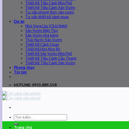
Thiết Kế Tiểu Cảnh Nhà Phố
Thiết Kế Tiểu Cảnh Sân Vườn
Tư vấn phong thủy sân vườn
Tư vấn thiết kế cảnh quan
Dự án
Nhà Vọng Lâu (Chòi Nghỉ)
Sân Vườn Biệt Thự
Sân Vườn nhà hàng
Thác Nước Sân Vườn
Thiết Kế Cảnh Quan
Thiết Kế Hòn Non Bộ
Thiết Kế Sân Vườn Nhà Phố
Thiết Kế Tiểu Cảnh Cầu Thang
Thiết Kế Tiểu Cảnh Sân Vườn
Phong thủy
Tin tức
HOTLINE: 0915.885.558
Trang chủ