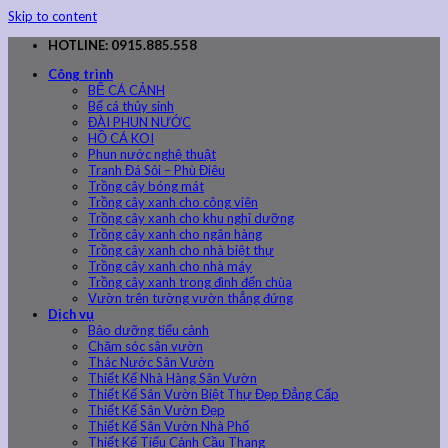
Skip to content
HOTLINE: 0915.885.558
Công trình
BỂ CÁ CẢNH
Bể cá thủy sinh
ĐÀI PHUN NƯỚC
HỒ CÁ KOI
Phun nước nghệ thuật
Tranh Đá Sỏi – Phù Điêu
Trồng cây bóng mát
Trồng cây xanh cho công viên
Trồng cây xanh cho khu nghỉ dưỡng
Trồng cây xanh cho ngân hàng
Trồng cây xanh cho nhà biệt thự
Trồng cây xanh cho nhà máy
Trồng cây xanh trong đình đến chùa
Vườn trên tường vườn thẳng đứng
Dịch vụ
Bảo dưỡng tiểu cảnh
Chăm sóc sân vườn
Thác Nước Sân Vườn
Thiết Kế Nhà Hàng Sân Vườn
Thiết Kế Sân Vườn Biệt Thự Đẹp Đẳng Cấp
Thiết Kế Sân Vườn Đẹp
Thiết Kế Sân Vườn Nhà Phố
Thiết Kế Tiểu Cảnh Cầu Thang