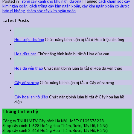
Posted in
Trồng cây xanh cho khu nghỉ dưỡng
|
Tagged
cách chăm sóc cây
kim ngân xoắn
,
cách trồng cây kim ngân xoắn
,
cây kim ngân xoắn có được
bón gì không
,
chăm sóc cây kim ngân xoắn
Latest Posts
27
Th9
Hoa triệu chuông
Chức năng bình luận bị tắt
ở Hoa triệu chuông
27
Th9
Hoa dừa cạn
Chức năng bình luận bị tắt
ở Hoa dừa cạn
24
Th9
Hoa dạ yến thảo
Chức năng bình luận bị tắt
ở Hoa dạ yến thảo
24
Th9
Cây đế vương
Chức năng bình luận bị tắt
ở Cây đế vương
24
Th9
Cây hoa lan hồ điệp
Chức năng bình luận bị tắt
ở Cây hoa lan hồ
điệp
Thông tin liên hệ
Công ty TNHH MTV Cây cảnh Hà Nội - MST: 0105573223
Shop cây cảnh 1: 628 Hoàng Hoa Thám, Bưởi, Tây Hồ, Hà Nội
Shop cây cảnh 2: 616 Hoàng Hoa Thám, Bưởi, Tây Hồ, Hà Nội