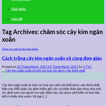
Giới thiệu
Liên Hệ
Tag Archives:
chăm sóc cây kim ngân
xoắn
Trồng cây xanh cho khu nghỉ dưỡng
Cách trồng cây kim ngân xoắn vô cùng đơn giản
Posted on
10 Tháng Mười, 2017
14 Tháng Mười, 2017
by
CTV1
10
Th10
Cây kim ngân xoắn là một các loại cây cảnh nội thất được yêu thích nhất
hiện nay. Mỗi chậu cây gồm nhiều gốc cây và phần thân đan nhau như mái
tóc đuôi sam của người con gái. Hiện nay, cây được phổ biến và bán hầu
hết ở nhiều nhà vườn. Và bạn […]
Continue reading
→