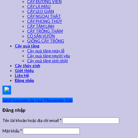
CÂY ĐƯỜNG VIỀN
CÂY LÁ MÀU
CÂY LEO GIÀN
CÂY NGOẠI THẤT
CÂY PHONG THỦY
CÂY TÂM LINH
CÂY TRỒNG THẢM
CỎ SÂN VƯỜN
GIỐNG CÂY TRỒNG
Cây quà tặng
Cây quà tặng ngày lễ
Cây quà tặng người yêu
Cây quà tặng sinh nhật
Cây thủy sinh
Giới thiệu
Liên Hệ
Đăng nhập
Send message via your Messenger App
Đăng nhập
Tên tài khoản hoặc địa chỉ email
*
Mật khẩu
*