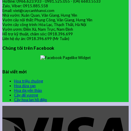
Hotline: 0966.623.933 - 0981.525.055 - (04) 6683.5533
Zalo, Viber: 0915.885.558
Email: viet@caycanhhanoi.com
Nhà vườn: Xuân Quan, Văn Giang, Hưng Yên
Vườn cây nội thất: Phụng Công, Văn Giang, Hưng Yên
Vườn cây công trình: Hòa Lạc, Thạch Thất, Hà Nội
Vườn ươm: Điền Xá, Nam Trực, Nam Định
Hỗ trợ kỹ thuật, chăm sóc: 0918.396.699
Liên hệ dự án: 0918.396.699 (Mr Tuấn)
Chúng tôi trên Facebook
Bài viết mới
Hoa triệu chuông
Hoa dừa cạn
Hoa dạ yến thảo
Cây đế vương
Cây hoa lan hồ điệp