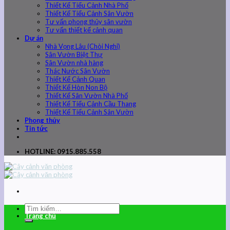
Thiết Kế Tiểu Cảnh Nhà Phố
Thiết Kế Tiểu Cảnh Sân Vườn
Tư vấn phong thủy sân vườn
Tư vấn thiết kế cảnh quan
Dự án
Nhà Vọng Lâu (Chòi Nghỉ)
Sân Vườn Biệt Thự
Sân Vườn nhà hàng
Thác Nước Sân Vườn
Thiết Kế Cảnh Quan
Thiết Kế Hòn Non Bộ
Thiết Kế Sân Vườn Nhà Phố
Thiết Kế Tiểu Cảnh Cầu Thang
Thiết Kế Tiểu Cảnh Sân Vườn
Phong thủy
Tin tức
HOTLINE: 0915.885.558
Trang chủ