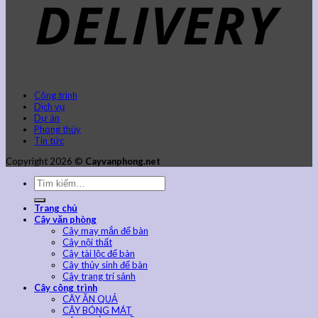
Công trình
Dịch vụ
Dự án
Phong thủy
Tin tức
Copyright 2026 ©
Cayvanphong.net
Trang chủ
Cây văn phòng
Cây may mắn để bàn
Cây nội thất
Cây tài lộc để bàn
Cây thủy sinh để bàn
Cây trang trí sảnh
Cây công trình
CÂY ĂN QUẢ
CÂY BÓNG MÁT