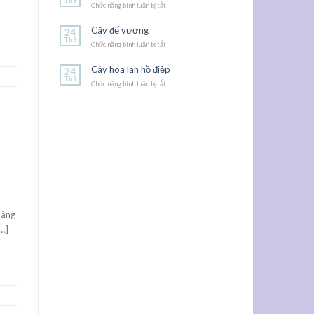
Th9
Chức năng bình luận bị tắt
ở
Hoa
dạ
Cây đế vương
24
yến
Th9
Chức năng bình luận bị tắt
thảo
ở
Cây
đế
Cây hoa lan hồ điệp
24
vương
Th9
Chức năng bình luận bị tắt
ở
Cây
hoa
lan
hồ
điệp
bàng
[…]