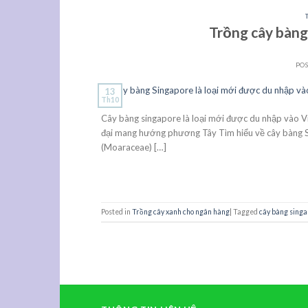
Trồng cây bàng 
PO
13
Th10
Cây bàng singapore là loại mới được du nhập vào Việ
đại mang hướng phương Tây Tìm hiểu về cây bàng Si
(Moaraceae) […]
Posted in
Trồng cây xanh cho ngân hàng
|
Tagged
cây bàng sing