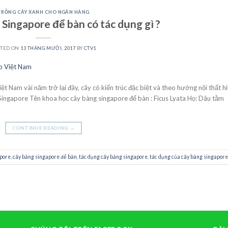
TRỒNG CÂY XANH CHO NGÂN HÀNG
Singapore để bàn có tác dụng gì ?
STED ON
13 THÁNG MƯỜI, 2017
BY
CTV1
t Nam vài năm trở lại đây, cây có kiến trúc đặc biệt và theo hướng nội thất h
ngapore Tên khoa học cây bàng singapore để bàn : Ficus Lyata Họ: Dâu tằm
CONTINUE READING
→
apore
,
cây bàng singapore để bàn
,
tác dụng cây bàng singapore
,
tác dụng của cây bàng singapore