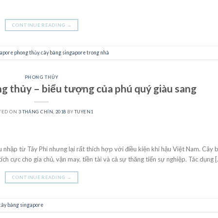
CONTINUE READING
→
apore phong thủy
,
cây bàng singapore trong nhà
PHONG THỦY
g thủy – biểu tượng của phú quý giàu sang
TED ON
3 THÁNG CHÍN, 2018
BY
TUYEN1
u nhập từ Tây Phi nhưng lại rất thích hợp với điều kiện khí hậu Việt Nam. Cây 
 cực cho gia chủ, vận may, tiền tài và cả sự thăng tiến sự nghiệp. Tác dụng 
CONTINUE READING
→
cây bàng singapore