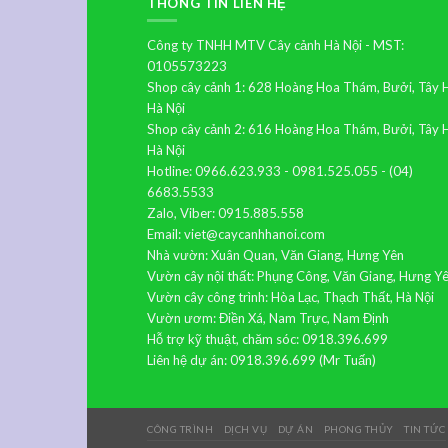
THÔNG TIN LIÊN HỆ
Công ty TNHH MTV Cây cảnh Hà Nội - MST:
0105573223
Shop cây cảnh 1: 628 Hoàng Hoa Thám, Bưởi, Tây 
Hà Nội
Shop cây cảnh 2: 616 Hoàng Hoa Thám, Bưởi, Tây 
Hà Nội
Hotline: 0966.623.933 - 0981.525.055 - (04)
6683.5533
Zalo, Viber: 0915.885.558
Email: viet@caycanhhanoi.com
Nhà vườn: Xuân Quan, Văn Giang, Hưng Yên
Vườn cây nội thất: Phụng Công, Văn Giang, Hưng Y
Vườn cây công trình: Hòa Lạc, Thạch Thất, Hà Nội
Vườn ươm: Điền Xá, Nam Trực, Nam Định
Hỗ trợ kỹ thuật, chăm sóc: 0918.396.699
Liên hệ dự án: 0918.396.699 (Mr Tuấn)
CÔNG TRÌNH
DỊCH VỤ
DỰ ÁN
PHONG THỦY
TIN TỨC