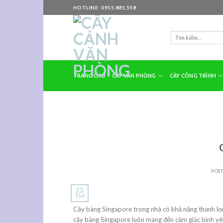
Skip
HOTLINE: 0915.885.558
to
content
TRANG CHỦ
CÂY VĂN PHÒNG
CÂY CÔNG TRÌNH
POS
23
Th9
Cây bàng Singapore trong nhà có khả năng thanh lọc 
cây bàng Singapore luôn mang đến cảm giác bình yên