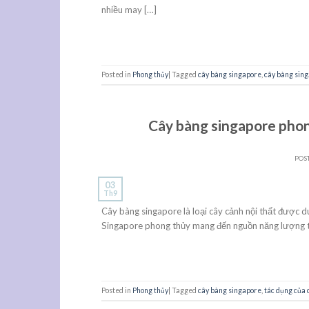
nhiều may […]
Posted in
Phong thủy
|
Tagged
cây bàng singapore
,
cây bàng sing
Cây bàng singapore phon
POS
03
Th9
Cây bàng singapore là loại cây cảnh nội thất được d
Singapore phong thủy mang đến nguồn năng lượng tích
Posted in
Phong thủy
|
Tagged
cây bàng singapore
,
tác dụng của 