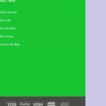
 VIẾT MỚI
triệu chuông
dừa cạn
dạ yến thảo
đế vương
hoa lan hồ điệp