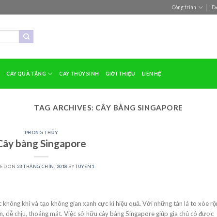
Công trình
Dị
CÂY QUÀ TẶNG
CÂY THỦY SINH
GIỚI THIỆU
LIÊN HỆ
TAG ARCHIVES:
CÂY BÀNG SINGAPORE
PHONG THỦY
Cây bàng Singapore
TED ON
23 THÁNG CHÍN, 2018
BY
TUYEN1
không khí và tạo không gian xanh cực kì hiệu quả. Với những tán lá to xòe rộ
, dễ chịu, thoáng mát. Việc sở hữu cây bàng Singapore giúp gia chủ có được