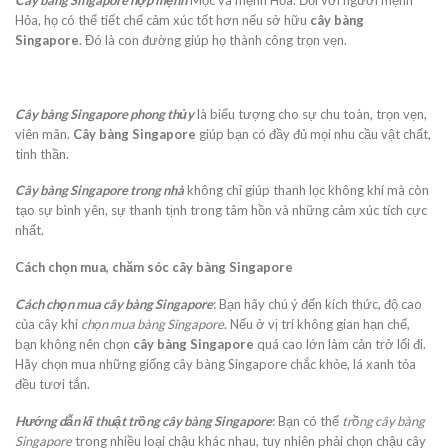
Hỏa, họ có thể tiết chế cảm xúc tốt hơn nếu sở hữu
cây bàng
Singapore
. Đó là con đường giúp họ thành công trọn vẹn.
Cây bàng Singapore phong thủy
là biểu tượng cho sự chu toàn, trọn vẹn,
viên mãn.
Cây bàng Singapore
giúp bạn có đầy đủ mọi nhu cầu vật chất,
tinh thần.
Cây bàng Singapore trong nhà
không chỉ giúp thanh lọc không khí mà còn
tạo sự bình yên, sự thanh tịnh trong tâm hồn và những cảm xúc tích cực
nhất.
Cách chọn mua, chăm sóc cây bàng Singapore
Cách chọn mua cây bàng Singapore
: Bạn hãy chú ý đến kích thức, độ cao
của cây khi
chọn mua bàng Singapore
. Nếu ở vị trí không gian hạn chế,
bạn không nên chọn
cây bàng Singapore
quá cao lớn làm cản trở lối đi.
Hãy chọn mua những giống cây bàng Singapore chắc khỏe, lá xanh tỏa
đều tươi tắn.
Hướng dẫn kĩ thuật trồng cây bàng Singapore
: Bạn có thể
trồng cây bàng
Singapore
trong nhiều loại chậu khác nhau, tuy nhiên phải chọn chậu cây