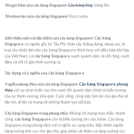
Tên gọi khác của cây bàng Singapore
:
Cây bàng Sing
, bàng Sin
Tên khoa học của cây bàng Singapore
: Ficus Lyata
Giới thiệu một vài đặc điểm của cây bàng Singapore
:
Cây bàng
Singapore
có nguồn gốc từ Tây Phi, thân cây thẳng đứng, dáng cao, là
loại cây nhiệt đới nên cây bàng Singapore thích hợp với điều kiện khí hậu
của Việt Nam. Lá
cây bàng Singapore
xanh quanh năm, lá rất rộng, xanh
đậm và nổi rõ gân hình xương cá.
Tác dụng và ý nghĩa của cây bàng Singapore
Ý nghĩa phong thủy của cây bàng Singapore
:
Cây bàng Singapore phong
thủy
với sự phát triển cao lớn xanh tốt quanh năm chính là biểu tượng
của sự thịnh vượng, phú quý. Cuộc sống, công việc làm ăn của gia chủ sẽ
tấn tới, đi lên và mang về những thành tựu nổi bật.
Cây bàng Singapore trong phong thủy
: Không chỉ mang may mắn, thành
công,
cây bàng Singapore
còn là biểu tượng cho sức khỏe.
Cây bàng
Singapore trong phong thủy
với ý nghĩa sự sung mãn, tiếp thêm nguồn
năng lượng tích cực cho gia chủ, góp phần cải thiện và tăng cường sức