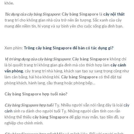
khỏe.
Tác dụng của cây bàng Singapore
:
Cây bàng Singapore
là
cây nội thất
trang trí cho không gian nhà cửa trở nên ấn tượng. Sắc xanh của cây
mang đến niềm tin, hi vọng và sự bình yên cho cuộc sống gia đình bạn.
Xem phim:
Trồng cây bàng Singapore để bàn có tác dụng gì?
Vị trí ứng dụng của cây bàng Singapore
:
Cây bàng Singapore
không chỉ
là bí quyết trang trí không gian gia đình mà còn thích hợp làm
cây cảnh
văn phòng
, cây trang trí nhà hàng, khách sạn tạo sự sang trọng cũng như
làm cân bằng, hài hòa không khí.
Cây bàng Singapore
có thể đặt tại
phòng khách, hành lang, cầu thang hoặc phòng bếp…
Cây bàng Singapore hợp tuổi nào?
Cây bàng Singapore hợp tuổi
Tỵ. Nhiều người vẫn nói rằng đây là loài
cây
cảnh
sinh ra dành cho người tuổi Tỵ. Những người cầm tinh con rắn
không thể thiếu
cây bàng Singapore
để gặp may mắn, tạo tiền đồ, sự
nghiệp cho chính mình.
Cây bàng Singapore hợp mệnh
Mộc và mệnh Hỏa. Đối với người mệnh