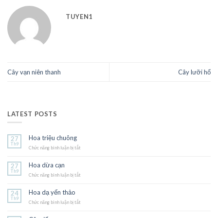
TUYEN1
Cây vạn niên thanh
Cây lưỡi hổ
LATEST POSTS
Hoa triệu chuông
27
Th9
Chức năng bình luận bị tắt
ở
Hoa
triệu
Hoa dừa cạn
27
chuông
Th9
Chức năng bình luận bị tắt
ở
Hoa
dừa
Hoa dạ yến thảo
24
cạn
Th9
Chức năng bình luận bị tắt
ở
Hoa
dạ