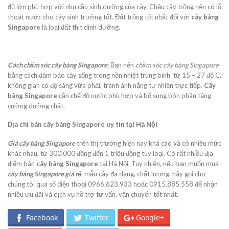
đủ lớn phù hợp với nhu cầu sinh dưỡng của cây. Chậu cây trồng nên có lỗ
thoát nước cho cây sinh trưởng tốt. Đất trồng tốt nhất đối với
cây bàng
Singapore
là loại đất thịt dinh dưỡng.
Cách chăm sóc cây bàng Singapore
: Bạn nên
chăm sóc cây bàng Singapore
bằng cách đảm bảo cây sống trong nền nhiệt trung bình từ 15 – 27 độ C,
không gian có độ sáng vừa phải, tránh ánh nắng tự nhiên trực tiếp.
Cây
bàng Singapore
cần chế độ nước phù hợp và bổ sung bón phân tăng
cường dưỡng chất.
Địa chỉ bán cây bàng Singapore uy tín tại Hà Nội
Giá cây bàng Singapore
trên thị trường hiện nay khá cao và có nhiều mức
khác nhau, từ 300.000 đồng đến 1 triệu đồng tùy loại. Có rất nhiều địa
điểm bán
cây bàng Singapore
tại Hà Nội. Tuy nhiên, nếu bạn muốn mua
cây bàng Singapore giá rẻ
, mẫu cây đa dạng, chất lượng, hãy gọi cho
chúng tôi qua số điện thoại 0966.623.933 hoặc 0915.885.558 để nhận
nhiều ưu đãi và dịch vụ hỗ trợ tư vấn, vận chuyển tốt nhất.
Facebook
Twitter
Google+