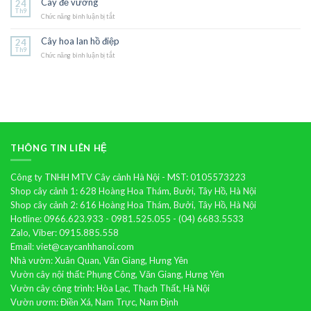
Cây đế vương
24
yến
Th9
Chức năng bình luận bị tắt
thảo
ở
Cây
đế
Cây hoa lan hồ điệp
24
vương
Th9
Chức năng bình luận bị tắt
ở
Cây
hoa
lan
hồ
điệp
THÔNG TIN LIÊN HỆ
Công ty TNHH MTV Cây cảnh Hà Nội - MST: 0105573223
Shop cây cảnh 1: 628 Hoàng Hoa Thám, Bưởi, Tây Hồ, Hà Nội
Shop cây cảnh 2: 616 Hoàng Hoa Thám, Bưởi, Tây Hồ, Hà Nội
Hotline: 0966.623.933 - 0981.525.055 - (04) 6683.5533
Zalo, Viber: 0915.885.558
Email: viet@caycanhhanoi.com
Nhà vườn: Xuân Quan, Văn Giang, Hưng Yên
Vườn cây nội thất: Phụng Công, Văn Giang, Hưng Yên
Vườn cây công trình: Hòa Lạc, Thạch Thất, Hà Nội
Vườn ươm: Điền Xá, Nam Trực, Nam Định