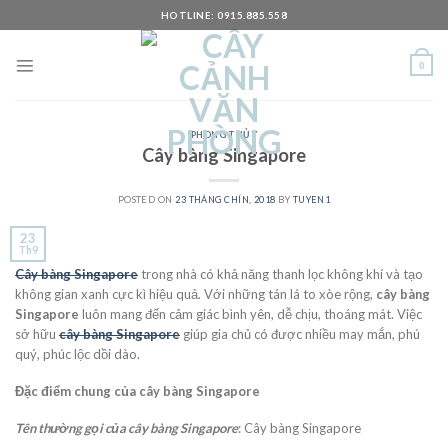
Skip
HOTLINE: 0915.885.558
to
content
0
PHONG THỦY
Cây bàng Singapore
POSTED ON
23 THÁNG CHÍN, 2018
BY
TUYEN1
23
Th9
Cây bàng Singapore
trong nhà có khả năng thanh lọc không khí và tạo
không gian xanh cực kì hiệu quả. Với những tán lá to xòe rộng,
cây bàng
Singapore
luôn mang đến cảm giác bình yên, dễ chịu, thoáng mát. Việc
sở hữu
cây bàng Singapore
giúp gia chủ có được nhiều may mắn, phú
quý, phúc lộc dồi dào.
Đặc điểm chung của cây bàng Singapore
Tên thường gọi của cây bàng Singapore
: Cây bàng Singapore